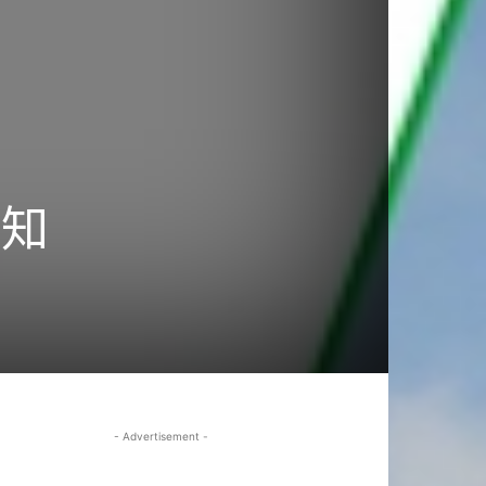
不知
- Advertisement -