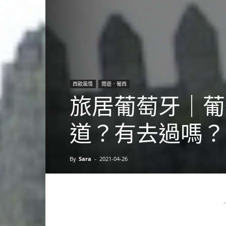
西歐風情
閒遊．葡西
旅居葡萄牙｜葡
道？有去過嗎？
By
Sara
-
2021-04-26
-