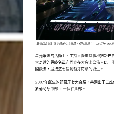
最後回合的21強中選出七大奇蹟｜相片來源：https://7maravilha
星光燿燿的活動上，主持人隆重其事地把新世
大奇蹟的最終名單亦同步在大會上公佈。此一
國歡騰，迎接這七個葡萄牙奇蹟的誕生。
2007年誕生的葡萄牙七大奇蹟，共選出了三
於葡萄牙中部 ，一個在北部。