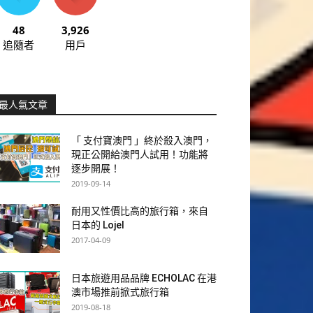
48
3,926
追隨者
用戶
最人氣文章
「 支付寶澳門 」終於殺入澳門，
現正公開給澳門人試用！功能將
逐步開展！
2019-09-14
耐用又性價比高的旅行箱，來自
日本的 Lojel
2017-04-09
日本旅遊用品品牌 ECHOLAC 在港
澳市場推前掀式旅行箱
2019-08-18