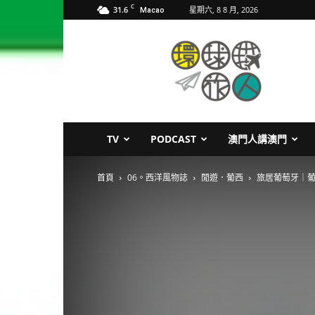
C
31.6
星期六, 8 8 月, 2026
Macao
環
球
旅
人
TV
PODCAST
澳門人講澳門
首頁
06。西洋風物誌
閒遊．葡西
旅居葡萄牙｜葡