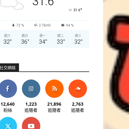
31.6
°
31.6
72 %
2.7kmh
94 %
週六
週日
週一
週二
週三
32
°
36
°
34
°
33
°
32
°
社交網絡
12,640
1,223
21,896
2,763
粉絲
追隨者
追隨者
追隨者