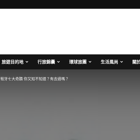
旅遊目的地
行旅錦囊
環球旅團
生活風尚
關
萄牙七大奇蹟 你又知不知道？有去過嗎？