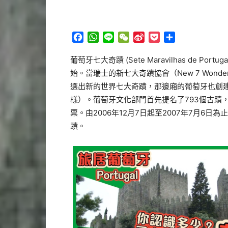
Facebook
WhatsApp
Line
WeChat
Sina
Pocket
分
Weibo
享
葡萄牙七大奇蹟 (Sete Maravilhas de
始。當瑞士的新七大奇蹟協會（New 7 Wonder
選出新的世界七大奇蹟，那邊廂的葡萄牙也創
樣）。葡萄牙文化部門首先提名了793個古蹟
票。由2006年12月7日起至2007年7月6
蹟。