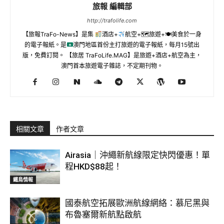
旅報 編輯部
http://trafolife.com
【旅報TraFo-News】是集
酒店+
航空+🗺旅遊+🍽美食於一身
的電子報紙。是
澳門地區首份主打旅遊的電子報紙，每月15號出
版，免費訂閱。 【旅居 TraFoLife.MAG】是旅遊+酒店+航空為主，
澳門首本旅遊電子雜誌，不定期刊物。
相關文章
作者文章
Airasia｜沖繩新航線限定快閃優惠！單
程HKD$88起！
鐵鳥情報
國泰航空拓展歐洲航線網絡：慕尼黑與
布魯塞爾新航點啟航