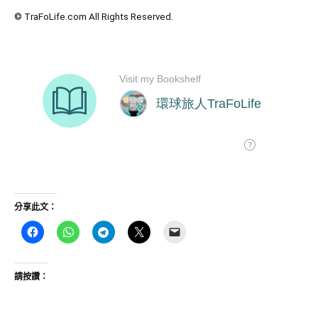
© TraFoLife.com All Rights Reserved.
分享此文：
請按讚：