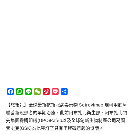
Facebook
WhatsApp
Line
WeChat
Sina
Pocket
分
Weibo
享
【旅報訊】全球最新抗新冠病毒藥物 Sotrovimab 現可用於阿
聯酋新冠患者的早期治療，此前阿布扎比衛生部、阿布扎比領
先集團採購組織(GPO)Rafed以及全球創新生物制藥公司葛蘭
素史克(GSK)為此簽訂了具有里程碑意義的協議。