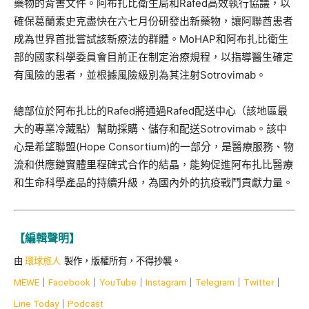
藥物的背書文件。阿布扎比衛生局和Rafed高效執行協議，以
確保葛蘭素史克盡快在六七月份研發出新藥物，讓阿聯酋患者
成為世界首批嘗試該新療法的群體。MoHAP和阿布扎比衛生
部的國家科學委員會目前正在制定治療規程，以指導醫生確定
有風險的患者，並根據風險級別為其注射Sotrovimab。
總部位於阿布扎比的Rafed將通過Rafed配送中心（該地區最
大的專業冷藏點）幫助採購、儲存和配送Sotrovimab。該中
心是希望聯盟(Hope Consortium)的一部分，是醫療服務、物
流和供應鏈實體里程碑式合作的結晶，能夠促進阿布扎比醫療
和生命科學產品的持續升級，為國內外的抗疫戰鬥貢獻力量。
【編輯聲明】
由
環球旅人
製作，版權所有，不得抄襲。
MEWE
｜
Facebook
｜
YouTube
｜
Instagram
｜
Telegram
｜
Twitter
｜
Line Today
｜
Podcast