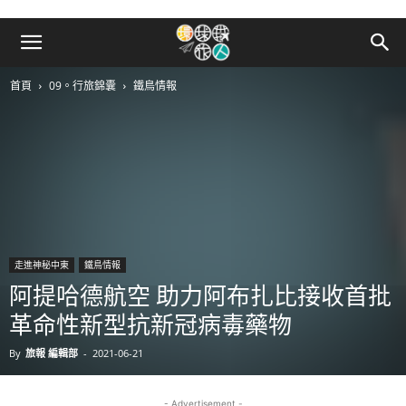
首頁
09。行旅錦囊
鐵鳥情報
走進神秘中東
鐵鳥情報
阿提哈德航空 助力阿布扎比接收首批
革命性新型抗新冠病毒藥物
By
旅報 編輯部
-
2021-06-21
- Advertisement -