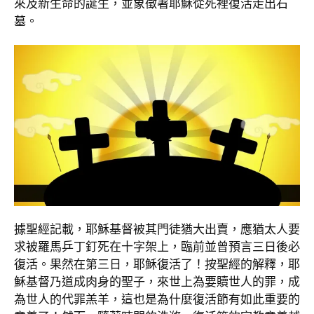
來及新生命的誕生，並象徵著耶穌從死裡復活走出石
墓。
據聖經記載，耶穌基督被其門徒猶大出賣，應猶太人要
求被羅馬乒丁釘死在十字架上，臨前並曾預言三日後必
復活。果然在第三日，耶穌復活了！按聖經的解釋，耶
穌基督乃道成肉身的聖子，來世上為要贖世人的罪，成
為世人的代罪羔羊，這也是為什麼復活節有如此重要的