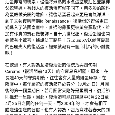
活蛋非常的樸素，僅僅將煮熟的水煮蛋塗成紅色並讓神
父祝聖過。有錢人的復活蛋可就不同了，用多彩的顏料
為蛋殼做美麗的雕飾，讓復活蛋看起來更是喜氣洋洋。
到了文藝復興時期la Renaissance，復活蛋的習俗更正
式進入了法國皇室中，普通的雞蛋更被黃金蛋取代，並
加有珍貴的寶石做裝飾。自十六世紀起，復活蛋裡也開
始藏有小驚喜。據說法王路易十五Louis XV送給其愛慕
的巴麗夫人的復活蛋，裡頭就藏有一個邱比特的小雕像
呢！
在歐洲，有人認為互贈復活蛋的傳統乃與四旬期
Careme（復活節前40天）的守齋息息相關。原來，在
長達40天的守齋期後，往往會有大量的雞蛋庫存。在
陰曆中，每年慶祝的復活節乃於春分（3月21日）月圓
後的第一個星期日，若月圓當天剛好是星期日，復活節
則推遲一星期。因此，復活節可能在陽曆中3月22日至
4月25日之間的任何一天。而2004年的 ，才會有相互
贈送雞蛋送的習俗。也有人認為，蛋乃意味著春天的到