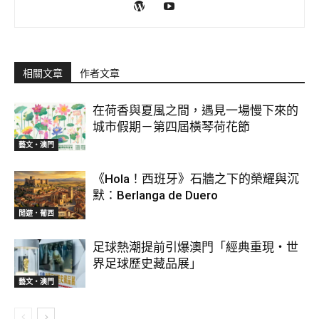
相關文章
作者文章
在荷香與夏風之間，遇見一場慢下來的
城市假期－第四屆橫琴荷花節
藝文‧澳門
《Hola！西班牙》石牆之下的榮耀與沉
默：Berlanga de Duero
閒遊．葡西
足球熱潮提前引爆澳門「經典重現・世
界足球歷史藏品展」
藝文‧澳門