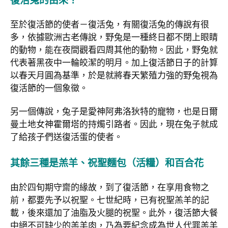
復活兔的由來？
至於復活節的使者－復活兔，有關復活兔的傳說有很
多，依據歐洲古老傳說，野兔是一種終日都不閉上眼睛
的動物，能在夜間觀看四周其他的動物。因此，野兔就
代表著黑夜中一輪皎潔的明月。加上復活節日子的計算
以春天月圓為基準，於是就將春天繁殖力強的野兔視為
復活節的一個象徵。
另一個傳說，兔子是愛神阿弗洛狄特的寵物，也是日爾
曼土地女神霍爾塔的持燭引路者。因此，現在兔子就成
了給孩子們送復活蛋的使者。
其餘三種是羔羊、祝聖麵包（活糧）和百合花
由於四旬期守齋的緣故，到了復活節，在享用食物之
前，都要先予以祝聖。七世紀時，已有祝聖羔羊的記
載，後來還加了油脂及火腿的祝聖。此外，復活節大餐
中絕不可缺少的羔羊肉，乃為要紀念成為世人代罪羔羊