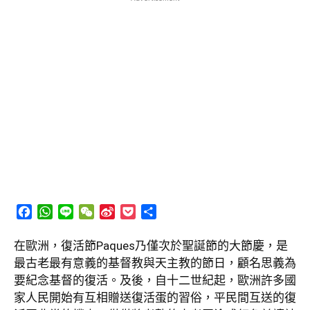
Facebook
WhatsApp
Line
WeChat
Sina
Pocket
分
Weibo
享
在歐洲，復活節Paques乃僅次於聖誕節的大節慶，是
最古老最有意義的基督教與天主教的節日，顧名思義為
要紀念基督的復活。及後，自十二世紀起，歐洲許多國
家人民開始有互相贈送復活蛋的習俗，平民間互送的復