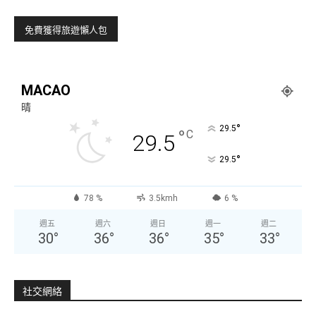
MACAO
晴
°
29.5
°
C
29.5
°
29.5
78 %
3.5kmh
6 %
週五
週六
週日
週一
週二
30
°
36
°
36
°
35
°
33
°
社交網絡