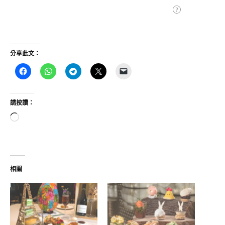
分享此文：
請按讚：
正
在
載
入...
相關