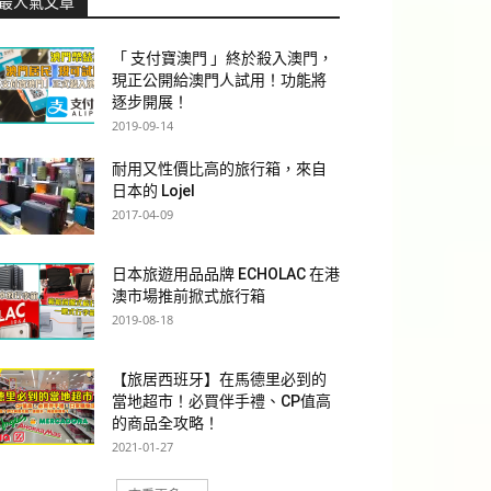
最人氣文章
「 支付寶澳門 」終於殺入澳門，
現正公開給澳門人試用！功能將
逐步開展！
2019-09-14
耐用又性價比高的旅行箱，來自
日本的 Lojel
2017-04-09
日本旅遊用品品牌 ECHOLAC 在港
澳市場推前掀式旅行箱
2019-08-18
【旅居西班牙】在馬德里必到的
當地超市！必買伴手禮、CP值高
的商品全攻略！
2021-01-27