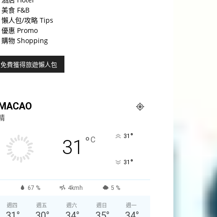
美食 F&B
懶人包/攻略 Tips
優惠 Promo
購物 Shopping
MACAO
晴
°
31
°
C
31
°
31
67 %
4kmh
5 %
週四
週五
週六
週日
週一
31
°
30
°
34
°
35
°
34
°