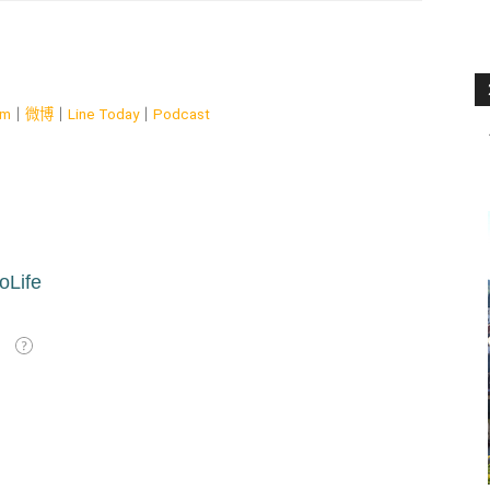
am
｜
微博
｜
Line Today
｜
Podcast