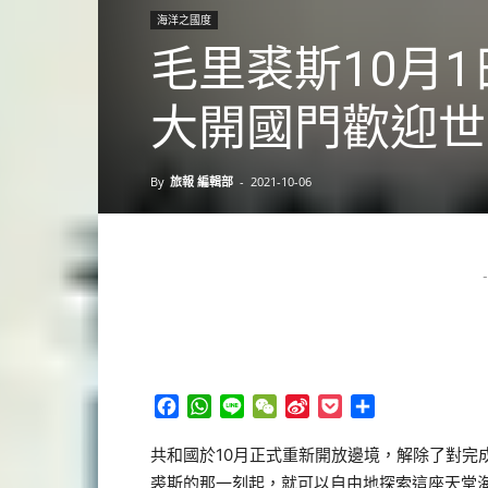
海洋之國度
毛里裘斯10月
大開國門歡迎世
By
旅報 編輯部
-
2021-10-06
-
Facebook
WhatsApp
Line
WeChat
Sina
Pocket
分
Weibo
享
共和國於10月正式重新開放邊境，解除了對完
裘斯的那一刻起，就可以自由地探索這座天堂