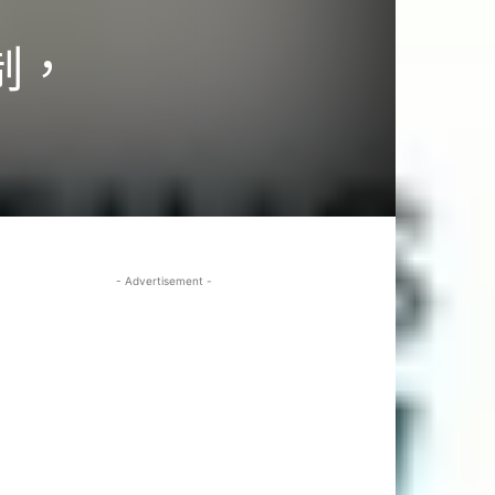
制，
- Advertisement -