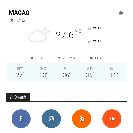
MACAO
晴，少云
°
27.6
°
C
27.6
°
27.6
80 %
2.8kmh
11 %
週四
週五
週六
週日
週一
27
°
33
°
36
°
35
°
34
°
社交網絡