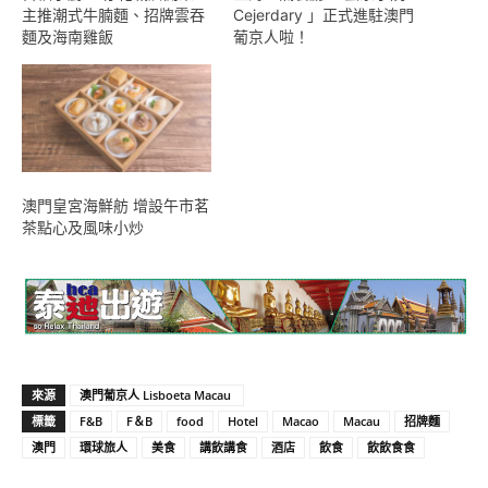
主推潮式牛腩麵、招牌雲吞
Cejerdary 」正式進駐澳門
麵及海南雞飯
葡京人啦！
澳門皇宮海鮮舫 增設午市茗
茶點心及風味小炒
來源
澳門葡京人 Lisboeta Macau
標籤
F&B
F＆B
food
Hotel
Macao
Macau
招牌麵
澳門
環球旅人
美食
講飲講食
酒店
飲食
飲飲食食