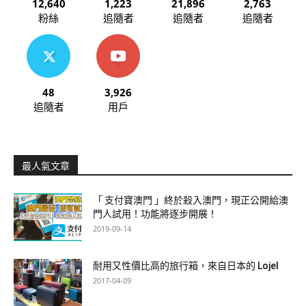
12,640
1,223
21,896
2,763
粉絲
追隨者
追隨者
追隨者
48
3,926
追隨者
用戶
最人氣文章
「 支付寶澳門 」終於殺入澳門，現正公開給澳
門人試用！功能將逐步開展！
2019-09-14
耐用又性價比高的旅行箱，來自日本的 Lojel
2017-04-09