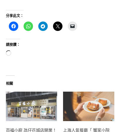
分享此文：
請按讚：
正
在
載
入...
相關
百福小廚 氹仔花城店開業！
上海人氣餐廳「 蟹家小院