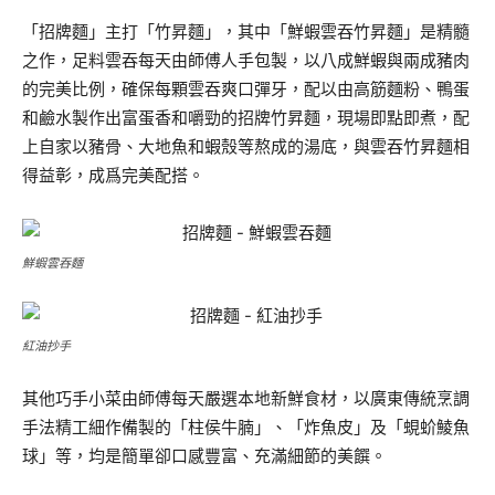
「招牌麵」主打「竹昇麵」，其中「鮮蝦雲吞竹昇麵」是精髓
之作，足料雲吞每天由師傅人手包製，以八成鮮蝦與兩成豬肉
的完美比例，確保每顆雲吞爽口彈牙，配以由高筋麵粉、鴨蛋
和鹼水製作出富蛋香和嚼勁的招牌竹昇麵，現場即點即煮，配
上自家以豬骨、大地魚和蝦殼等熬成的湯底，與雲吞竹昇麵相
得益彰，成爲完美配搭。
鮮蝦雲吞麵
紅油抄手
其他巧手小菜由師傅每天嚴選本地新鮮食材，以廣東傳統烹調
手法精工細作備製的「柱侯牛腩」、「炸魚皮」及「蜆蚧鯪魚
球」等，均是簡單卻口感豐富、充滿細節的美饌。