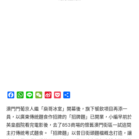
Facebook
WhatsApp
Line
WeChat
Sina
Pocket
分
Weibo
享
澳門門葡京人繼「燊哥冰室」開幕後，旗下餐飲項目再添一
員，以廣東傳統麵食作招牌的「招牌麵」已開業，小編早前於
英皇戲院看完電影後，去了853商場的懷舊澳門街區一試這間
主打傳統粵式麵食。「招牌麵」以昔日街頭麵檔概念打造，讓