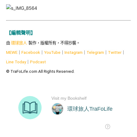
【編輯聲明】
由
環球旅人
製作，版權所有，不得抄襲。
MEWE
｜
Facebook
｜
YouTube
｜
Instagram
｜
Telegram
｜
Twitter
｜
Line Today
｜
Podcast
© TraFoLife.com All Rights Reserved.