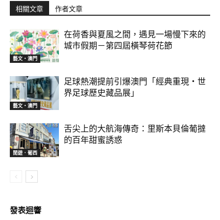
相關文章
作者文章
在荷香與夏風之間，遇見一場慢下來的
城市假期－第四屆橫琴荷花節
藝文‧澳門
足球熱潮提前引爆澳門「經典重現・世
界足球歷史藏品展」
藝文‧澳門
舌尖上的大航海傳奇：里斯本貝倫葡撻
的百年甜蜜誘惑
閒遊．葡西
發表迴響