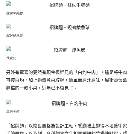
柱侯牛腩麵
蜆蚧鯪魚球
炸魚皮
另外有驚喜的竟然有現今很鮮見的「白灼牛肉」，這是將牛肉
直接白灼，加上適量蔥菜辟腥，簡單而原汁原味，屬街頭懷舊
麵檔的一款小菜，近年已不復見了。
白灼牛肉
「招牌麵」以懷舊風格為設計主軸，餐廳牆上邀得本地藝術家
手繪畫作，以及刻上各種麵食文化相關詞語的竹掛牌點綴，餐