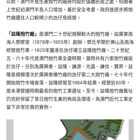
以前，澳門半島
生產炮
竹的
廠房均設
於遠離民居
之處
，但隨著
上世
紀初澳門半島人口增加，
基於安全考慮，
政府遂
逐步
將
炮
竹廠
遷往人口
較
稀少的氹仔島經營
。
「益
隆炮竹廠」
是澳門
二十世紀
規模較大的
炮竹
廠，
由廣東南
海
人鄧壁堂（1878年
~1955年
）創
辦
，
鄧氏早期於
佛山及南海
經營炮竹
業，1925年獲准在氹仔建立益隆炮竹廠
。
二十世紀
五、六十年代是澳門炮竹業全盛時期，
當時共有
六家炮竹廠
設
於氹仔，
分別為廣興泰、益隆、謙源、光遠、謙信、寶昇
，益
隆是規模僅次於廣興泰爆竹廠的氹仔第二大炮竹廠，七十年代
開始
炮竹市場衰落，益隆
經營至1984年結業，經營近60年，
是本澳營運時期最長的炮竹工業遺址。至今，
益
隆炮竹廠
舊址
仍完好
保留了
昔日
炮竹
生產
的
佈局
及環境
，為澳門近代工業史
留下非常珍貴的實例
。