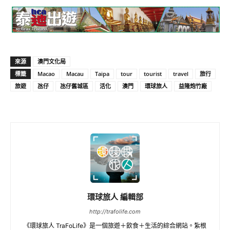
來源
澳門文化局
標籤
Macao
Macau
Taipa
tour
tourist
travel
旅行
旅遊
氹仔
氹仔舊城區
活化
澳門
環球旅人
益隆炮竹廠
環球旅人 編輯部
http://trafolife.com
《環球旅人 TraFoLife》是一個旅遊＋飲食＋生活的綜合網站。紮根