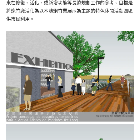
來在修復、活化、或新增功能等長遠規劃工作的參考。
目
標是
將
炮竹廠活化
為以
本澳
炮竹業展示為主題的特色休閒活動園區
供市民利
用。