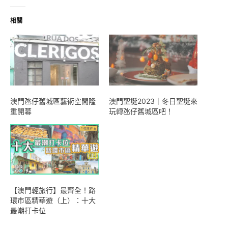
入...
相關
澳門氹仔舊城區藝術空間隆
澳門聖誕2023｜冬日聖誕來
重開幕
玩轉氹仔舊城區吧！
【澳門輕旅行】最齊全！路
環市區精華遊（上）：十大
最潮打卡位