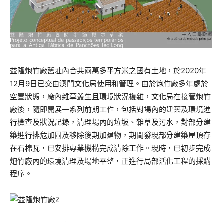
益
隆炮竹廠
舊址內合共
兩萬多平方米之
國有土地，於2020年
12月9日已交由澳門文化局使用和管理。
由於
炮竹廠多年
處於
空置狀態，廠內
雜草叢生
且環境狀況複雜，文化局在
接管炮竹
廠後，隨即開展一系列前期工作，包括
對場內的建築及環境進
行檢查
及狀況
記錄
，
清理場內的
垃圾
、雜草及污水，
對部分建
築進行
排危加
固
及移除後期加建物，期間發現部分建築屋頂存
在石棉瓦，已
安排專業機構
完成
清除
工作。
現時，已
初步
完成
炮竹廠內
的環境
清理
及場地平整，正進行局部活化工程的採購
程序。