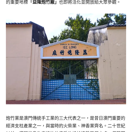
的重要地標
「益隆炮竹廠」
也即將活化並開放給大眾參觀。
炮竹業是澳門傳統手工業的三大代表之一，是昔日澳門重要的
經濟支柱產業之
一，與當時的火柴業、神香業齊名
。二十世紀