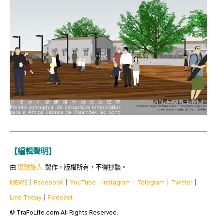
【編輯聲明】
由
環球旅人
製作，版權所有，不得抄襲。
MEWE
｜
Facebook
｜
YouTube
｜
Instagram
｜
Telegram
｜
Twitter
｜
Line Today
｜
Podcast
© TraFoLife.com All Rights Reserved.