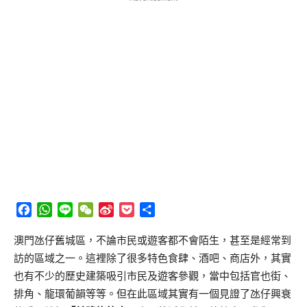
Facebook
WhatsApp
Line
WeChat
Sina
Pocket
分
Weibo
享
澳門氹仔舊城區，不論市民或遊客都不會陌生，甚至是經常到
訪的區域之一。這裡除了很多特色食肆、酒吧、商店外，其實
也有不少的歷史建築吸引市民及遊客參觀，當中包括官也街、
排角、龍環葡韻等等。但在此區域其實有一個見證了氹仔興衰