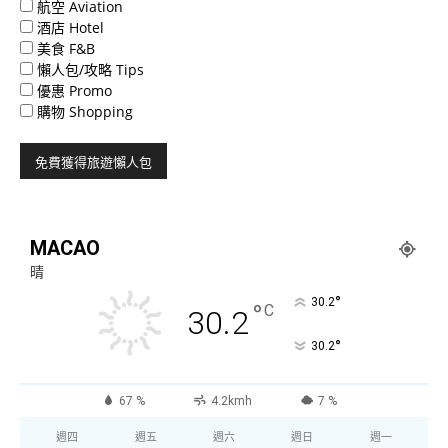
航空 Aviation
酒店 Hotel
美食 F&B
懶人包/攻略 Tips
優惠 Promo
購物 Shopping
MACAO
晴
°
30.2
°
C
30.2
°
30.2
67 %
4.2kmh
7 %
週四
週五
週六
週日
週一