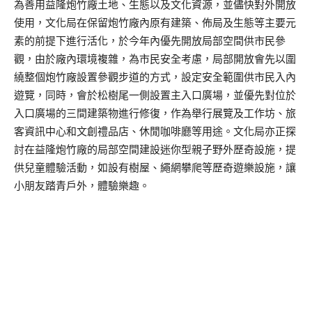
為善用益
隆炮竹廠
土地、生態以及文化資源
，並儘快對外開放
使用
，文化局在保留
炮竹
廠
內原有建築、佈局及生態等主要元
素的前提下
進行活化
，於今年內優先開放局部空間供市民參
觀，
由於廠內環境複雜，為市民安全考慮，局部開放會先以圍
繞整個
炮竹廠設
置參觀步道的方式，設定安全範圍供市民入內
遊覽，同時，會於松樹尾一側設置主入口廣場，並優先對
位於
入口廣場的
三間建築物進行修復，作為
舉行展覽及工作坊、旅
客資訊中心和文創禮品店、休閒咖啡廳等用
途
。
文化局亦正探
討在益
隆炮竹廠
的局部空間建設迷你型親子
野外歷奇
設施，提
供兒童體驗活動，如設有樹屋、
繩網攀爬等歷奇
遊樂設施，讓
小朋友踏青戶外，體驗樂趣。