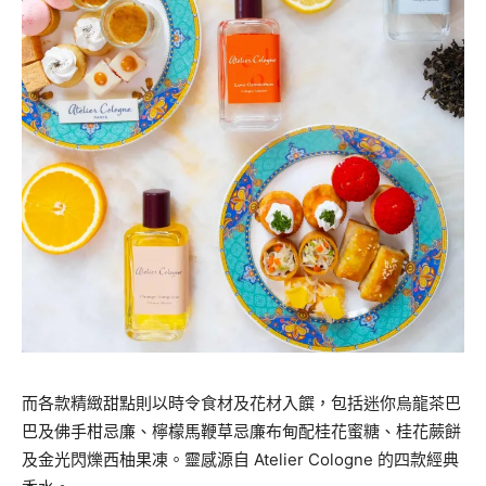
而各款精緻甜點則以時令食材及花材入饌，包括迷你烏龍茶巴
巴及佛手柑忌廉、檸檬馬鞭草忌廉布甸配桂花蜜糖、桂花蕨餅
及金光閃爍西柚果凍。靈感源自 Atelier Cologne 的四款經典