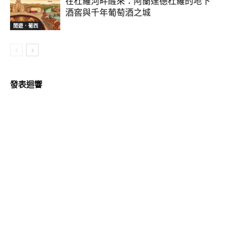
在杜羅河畔醒來：阿蘭達德杜羅的地下
酒窖與千年葡萄酒之城
閒遊．葡西
發表迴響