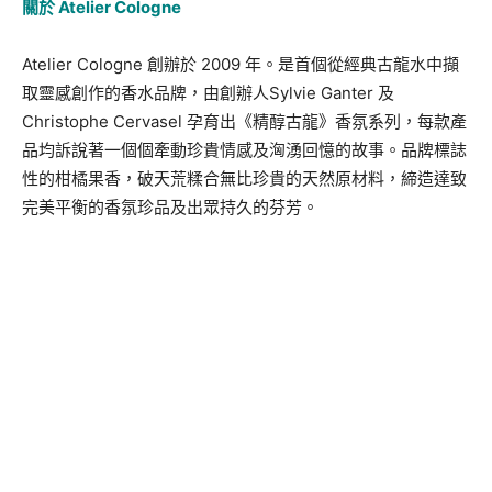
關於 Atelier Cologne
Atelier Cologne 創辦於 2009 年。是首個從經典古龍水中擷
取靈感創作的香水品牌，由創辦人Sylvie Ganter 及
Christophe Cervasel 孕育出《精醇古龍》香氛系列，每款產
品均訴說著一個個牽動珍貴情感及洶湧回憶的故事。品牌標誌
性的柑橘果香，破天荒糅合無比珍貴的天然原材料，締造達致
完美平衡的香氛珍品及出眾持久的芬芳。