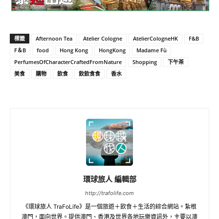
標籤
Afternoon Tea
Atelier Cologne
AtelierCologneHK
F&B
F＆B
food
Hong Kong
HongKong
Madame Fù
PerfumesOfCharacterCraftedFromNature
Shopping
下午茶
美食
購物
飲食
飲飲食食
香水
環球旅人 編輯部
http://trafolife.com
《環球旅人 TraFoLife》是一個旅遊＋飲食＋生活的綜合網站。紮根
澳門，面向世界。提供澳門、香港及世界各地玩樂資訊外，主要以澳