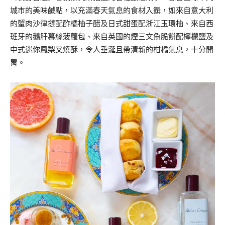
城市的美味鹹點，以充滿春天氣息的食材入饌，如來自意大利
的蟹肉沙律撻配酢橘柚子醋及日式甜蛋配浙江玉環柚、來自西
班牙的鵝肝慕絲菠蘿包、來自英國的煙三文魚脆餅配檸檬鹽及
中式迷你鳳梨叉燒酥，令人垂涎且帶清新的柑橘氣息，十分開
胃。