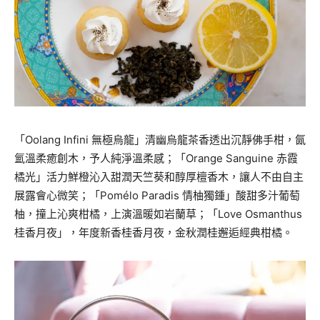
「Oolang Infini 無極烏龍」清幽烏龍茶香透出沉靜佛手柑，氤
氳溫柔癒創木，予人純淨溫柔感；「Orange Sanguine 赤霞
橘光」活力鮮橙沁入甜潤天竺葵和醇厚檀香木，讓人不由自主
展露會心微笑；「Pomélo Paradis 情柚獨鍾」酸甜多汁葡萄
柚，撞上沁爽柑橘，上演溫暖如岩蘭草；「Love Osmanthus
桂香月夜」，年度新香桂香月夜，金秋潤桂邂逅經典柑橘。