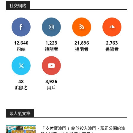
社交網絡
12,640
1,223
21,896
2,763
粉絲
追隨者
追隨者
追隨者
48
3,926
追隨者
用戶
最人氣文章
「 支付寶澳門 」終於殺入澳門，現正公開給澳