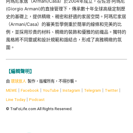
阿瑪尼家居（Armani/Casa）於2004年成立，在佐治·阿瑪尼
(Giorgio Armani)的直接管理下，傳承數十年全球高級定制歷
史的基礎上，提供精緻、親密和舒適的家居空間。阿瑪尼家居
（Armani/Casa）的審美哲學側重於簡單的線條和完美的比
例，並採用珍貴的材料、精緻的裝飾和優雅的紡織品。獨特的
風格將不同靈感和設計規範和諧結合，形成了高雅精緻的氛
圍。
【編輯聲明】
由
環球旅人
製作，版權所有，不得抄襲。
MEWE
｜
Facebook
｜
YouTube
｜
Instagram
｜
Telegram
｜
Twitter
｜
Line Today
｜
Podcast
© TraFoLife.com All Rights Reserved.