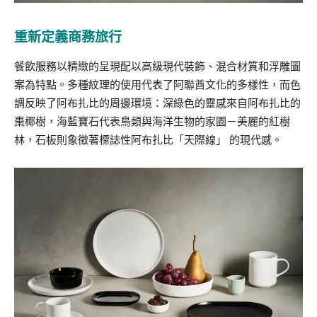
重新定義商務旅行
餐飲服務以精緻的呈現配以高級現代裝飾、混合材質和浮雕圖
案為特點。多種紋理的使用代表了阿聯酋文化的多樣性，而色
調反映了阿布扎比的周邊環境：深綠色的靈感來自阿布扎比的
棗椰樹，海藍寶石代表鳥類與海洋生物的家園－美麗的紅樹
林，石板則象徵著標誌性阿布扎比「天際線」 的現代感。