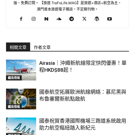
版，免費訂閱。 【旅居 TraFoLife.MAG】是旅遊+酒店+航空為主，
澳門首本旅遊電子雜誌，不定期刊物。
相關文章
作者文章
Airasia｜沖繩新航線限定快閃優惠！單
程HKD$88起！
鐵鳥情報
國泰航空拓展歐洲航線網絡：慕尼黑與
布魯塞爾新航點啟航
鐵鳥情報
國泰祝賀香港國際機場三跑道系統啟用
助力航空樞紐踏入新紀元