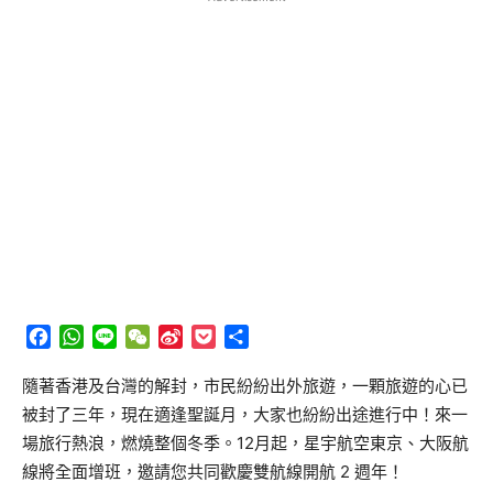
Facebook
WhatsApp
Line
WeChat
Sina
Pocket
分
Weibo
享
隨著香港及台灣的解封，市民紛紛出外旅遊，一顆旅遊的心已
被封了三年，現在適逢聖誕月，大家也紛紛出途進行中！來一
場旅行熱浪，燃燒整個冬季。12月起，星宇航空東京、大阪航
線將全面增班，
邀請您共同歡慶雙航線開航 2 週年！