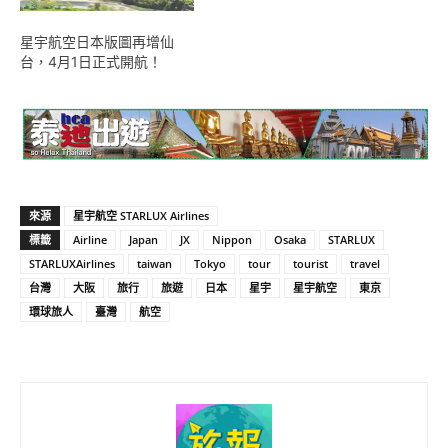
星宇航空日本版圖再增仙
台，4月1日正式開航！
來源
星宇航空 STARLUX Airlines
標籤
Airline
Japan
JX
Nippon
Osaka
STARLUX
STARLUXAirlines
taiwan
Tokyo
tour
tourist
travel
台灣
大阪
旅行
旅遊
日本
星宇
星宇航空
東京
環球旅人
臺灣
航空