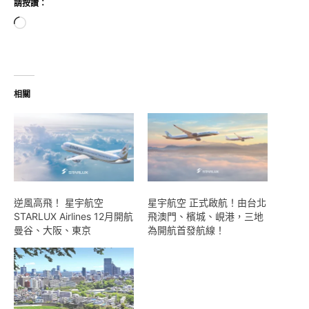
請按讚：
正
在
載
入...
相關
逆風高飛！ 星宇航空
星宇航空 正式啟航！由台北
STARLUX Airlines 12月開航
飛澳門、檳城、峴港，三地
曼谷、大阪、東京
為開航首發航線！