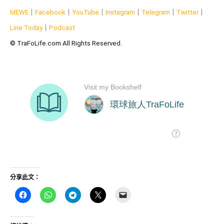
MEWE
｜
Facebook
｜
YouTube
｜
Instagram
｜
Telegram
｜
Twitter
｜
Line Today
｜
Podcast
© TraFoLife.com All Rights Reserved.
分享此文：