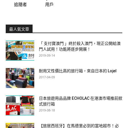
追隨者
用戶
最人氣文章
「 支付寶澳門 」終於殺入澳門，現正公開給澳
門人試用！功能將逐步開展！
2019-09-14
耐用又性價比高的旅行箱，來自日本的 Lojel
2017-04-09
日本旅遊用品品牌 ECHOLAC 在港澳市場推前掀
式旅行箱
2019-08-18
【旅居西班牙】在馬德里必到的當地超市！必