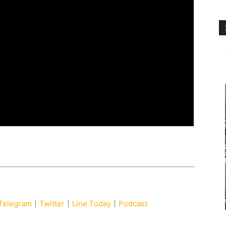
Telegram
｜
Twitter
｜
Line Today
｜
Podcast