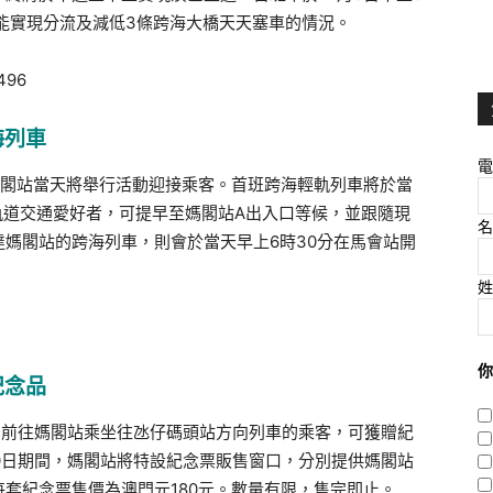
能實現分流及減低3條跨海大橋天天塞車的情況。
海列車
電
閣站當天將舉行活動迎接乘客。首班跨海輕軌列車將於當
軌道交通愛好者，可提早至媽閣站
A
出入口等候，並跟隨現
名
達媽閣站的跨海列車，則會於當天早上
6
時
30
分在馬會站開
姓
你
紀念品
，前往媽閣站乘坐往氹仔碼頭站方向列車的乘客，可獲贈紀
0
日期間，媽閣站將特設紀念票販售窗口，分別提供媽閣站
每套紀念票售價為澳門元
180
元。數量有限，售完即止。