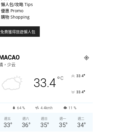
懶人包/攻略 Tips
優惠 Promo
購物 Shopping
MACAO
晴，少云
°
33.4
°
C
33.4
°
33.4
64 %
4.4kmh
11 %
週五
週六
週日
週一
週二
33
°
36
°
35
°
35
°
34
°