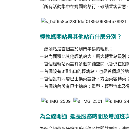
（所有活動集中在媽閣站舉行，敬請乘客留意
輕軌媽閣站與其他站有什麼分別？
－媽閣站是首個設於澳門半島的輕軌；
－站內面積比其他輕軌站大，屬大轉乘站級別
－首個輕軌站內設有多個商鋪空間（暫仍在招
－首個設有3個出口的輕軌站，也是首個設於
－首個設有同層巴士換乘設計，方面乘客轉乘
－首個站內設有巴士總站；重型、輕型汽車及
為全線開通 延長服務時間及增加班
為配合輕軌氹仔線服務延伸至媽閣站開通，澳