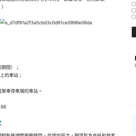
。）
；
商期間）；
地上的車站；
；
電單車停車場的車站。
次
門輕軌將調整服務時間，並增加班次，期望能為市民和旅客