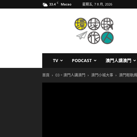
C
33.4
星期五, 7 8 月, 2026
Macao
環
球
旅
人
TV
PODCAST
澳門人講澳門
首頁
03。澳門人講澳門
澳門小城大事
澳門輕軌媽