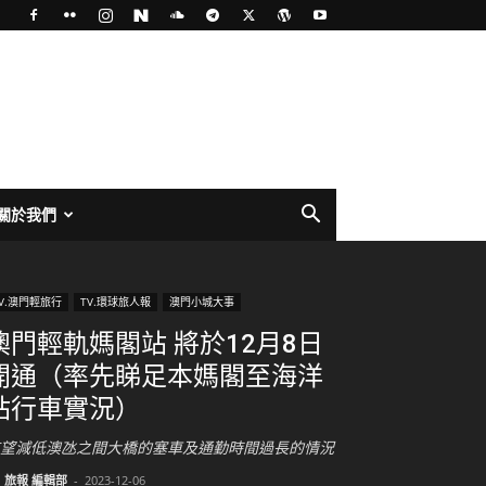
關於我們
TV.澳門輕旅行
TV.環球旅人報
澳門小城大事
澳門輕軌媽閣站 將於12月8日
開通（率先睇足本媽閣至海洋
站行車實況）
望減低澳氹之間大橋的塞車及通勤時間過長的情況
旅報 編輯部
-
2023-12-06