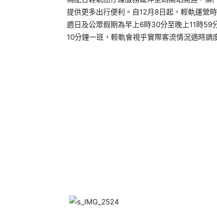
提供更多出行便利。自
12
月
8
日起，輕軌運營時
週日及公眾假期為早上
6
時
30
分至晚上
11
時
59
10
分鐘一班，輕軌會視乎實際客流情況適時調