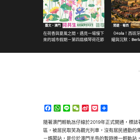
藝文‧澳門
閒遊．葡西
在荷香與夏風之間，遇見一場慢下
《Hola！西班
來的城市假期－第四屆橫琴荷花節
耀與沉默：Berlan
-
Facebook
WhatsApp
Line
WeChat
Sina
Pocket
分
Weibo
享
隨著澳門輕軌氹仔線於2019年正式開通，標
區，被居民取笑為觀光列車，沒有居民通勤的
－媽閣站，是位於澳門半島的暫時唯一輕軌站，