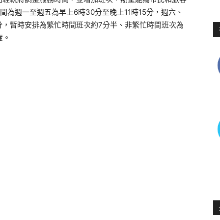
間為週一至週五為早上
6
時
30
分至晚上
11
時
15
分，週六、
分，暫時安排為繁忙時間班次約
7
分半、非繁忙時間班次為
度。