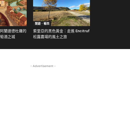
閒遊．葡西
阿蘭達德杜羅的
索里亞的黑色黃金：走進 Encitruf
萄酒之城
松露農場的風土之旅
- Advertisement -