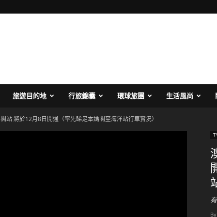
旅遊目的地
行旅錦囊
環球旅團
生活風尚
閣站 將於12月8日開通（率先睇足本媽閣至海洋站行車實況）
有
By