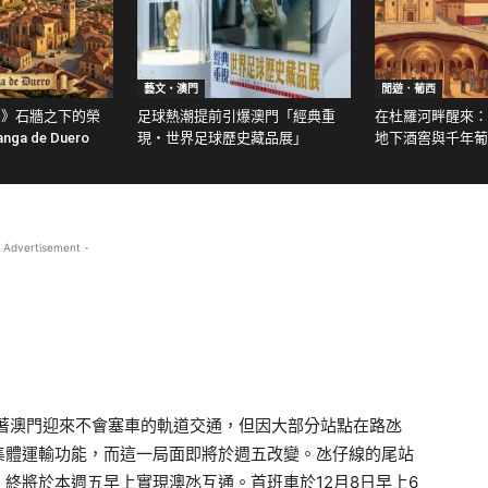
藝文‧澳門
閒遊．葡西
牙》石牆之下的榮
足球熱潮提前引爆澳門「經典重
在杜羅河畔醒來：
ga de Duero
現・世界足球歷史藏品展」
地下酒窖與千年葡
 Advertisement -
誌著澳門迎來不會塞車的軌道交通，但因大部分站點在路氹
集體運輸功能，而這一局面即將於週五改變。氹仔線的尾站
終將於本週五早上實現澳氹互通。首班車於12月8日早上6