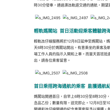
時30分發車，通過澳氹軌道交通的通航，期望
輕軌媽閣站
首日活動迎乘客體驗跨
輕軌氹仔線服務將於
12
月
8
日延伸至媽閣站，媽
天
6
時
30
分於媽閣站開出，有意乘坐的乘客及
場工作人員的指示入閘和上車。而當天首班抵
出，請各位乘客留意。
首日乘搭跨海通航的乘客 能獲通航
媽閣站開通首日，自早上
6
時
30
分至
8
時
30
分
念品乙份；數量有限，送完即止。
12
月
8
日至
1
開通和氹仔線開通的紀念車票套裝予以選購，