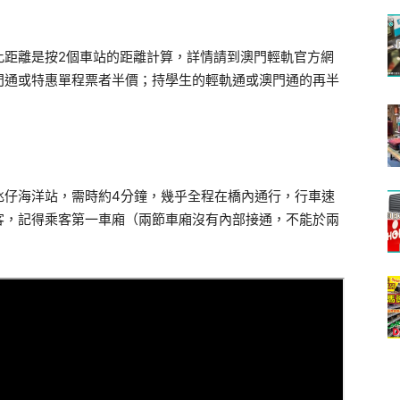
此距離是按2個車站的距離計算，詳情請到澳門輕軌官方網
門通或特惠單程票者半價；持學生的輕軌通或澳門通的再半
氹仔海洋站，需時約4分鐘，幾乎全程在橋內通行，行車速
客，記得乘客第一車廂（兩節車廂沒有內部接通，不能於兩