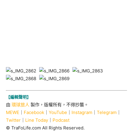
【編輯聲明】
由
環球旅人
製作，版權所有，不得抄襲。
MEWE
｜
Facebook
｜
YouTube
｜
Instagram
｜
Telegram
｜
Twitter
｜
Line Today
｜
Podcast
© TraFoLife.com All Rights Reserved.