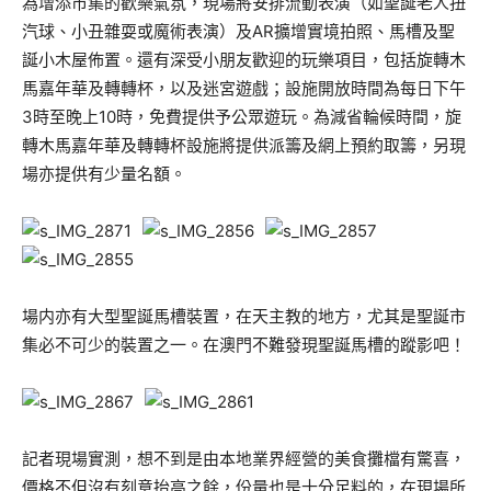
為增添市集的歡樂氣氛，現場將安排流動表演（如聖誕老人扭
汽球、小丑雜耍或魔術表演）及AR擴增實境拍照、馬槽及聖
誕小木屋佈置。還有深受小朋友歡迎的玩樂項目，包括旋轉木
馬嘉年華及轉轉杯，以及迷宮遊戲；設施開放時間為每日下午
3時至晚上10時，免費提供予公眾遊玩。為減省輪候時間，旋
轉木馬嘉年華及轉轉杯設施將提供派籌及網上預約取籌，另現
場亦提供有少量名額。
場内亦有大型聖誕馬槽裝置，在天主教的地方，尤其是聖誕市
集必不可少的裝置之一。在澳門不難發現聖誕馬槽的蹤影吧！
記者現場實測，想不到是由本地業界經營的美食攤檔有驚喜，
價格不但沒有刻意抬高之餘，份量也是十分足料的，在現場所