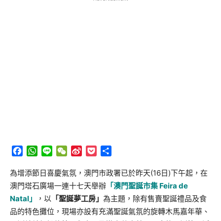
Facebook
WhatsApp
Line
WeChat
Sina
Pocket
分
Weibo
享
為增添節日喜慶氣氛，澳門市政署已於昨天(16日)下午起，在
澳門塔石廣場一連十七天舉辦
「澳門聖誕市集 Feira de
Natal」
，以
「聖誕夢工房」
為主題，除有售賣聖誕禮品及食
品的特色攤位，現場亦設有充滿聖誕氣氛的旋轉木馬嘉年華、