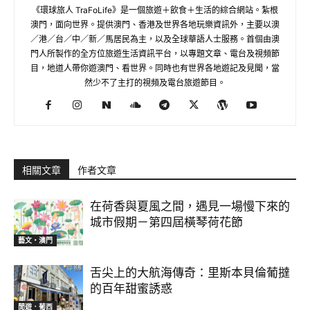
《環球旅人 TraFoLife》是一個旅遊＋飲食＋生活的綜合網站。紮根
澳門，面向世界。提供澳門、香港及世界各地玩樂資訊外，主要以澳
／港／台／中／新／馬居民為主，以及全球華語人士服務。首個由澳
門人所製作的全方位旅遊生活資訊平台，以專題文章、電台及視頻節
目，地道人帶你遊澳門、看世界。同時也有世界各地遊記及見聞，當
然少不了主打的視頻及電台旅遊節目。
相關文章
作者文章
在荷香與夏風之間，遇見一場慢下來的
城市假期－第四屆橫琴荷花節
藝文‧澳門
舌尖上的大航海傳奇：里斯本貝倫葡撻
的百年甜蜜誘惑
閒遊．葡西