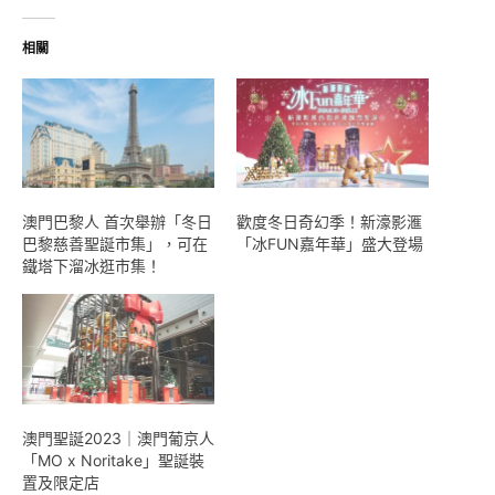
入...
相關
澳門巴黎人 首次舉辦「冬日
歡度冬日奇幻季！新濠影滙
巴黎慈善聖誕市集」，可在
「冰FUN嘉年華」盛大登場
鐵塔下溜冰逛市集！
澳門聖誕2023｜澳門葡京人
「MO x Noritake」聖誕裝
置及限定店