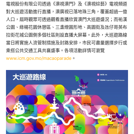
電視股份有限公司透過《澳視澳門》及《澳視綜藝》電視頻道
對大巡遊活動進行直播，澳廣視已落地珠三角，覆蓋超過一億
人口，屆時觀眾可透過觀看直播欣賞澳門大巡遊盛況；而祐漢
公園、綠楊花園休憩區、三盞燈圓形地、高園街及氹仔哥英布
拉街花城公園側多個社區則設直播大屏幕。此外，大巡遊路線
當日將實施人流管制措施及封路安排，市民可盡量選擇步行或
乘搭公共交通工具共襄盛事。各項活動詳情可瀏覽
www.icm.gov.mo/macaoparade
。