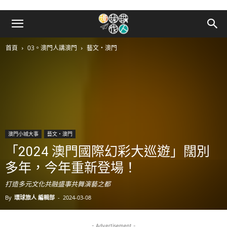
首頁
03。澳門人講澳門
藝文‧澳門
澳門小城大事
藝文‧澳門
「2024 澳門國際幻彩大巡遊」闊別
多年，今年重新登場！
打造多元文化共融盛事共舞演藝之都
By
環球旅人 編輯部
-
2024-03-08
- Advertisement -