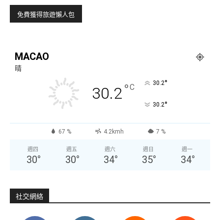
MACAO
晴
°
30.2
°
C
30.2
°
30.2
67 %
4.2kmh
7 %
週四
週五
週六
週日
週一
30
°
30
°
34
°
35
°
34
°
社交網絡