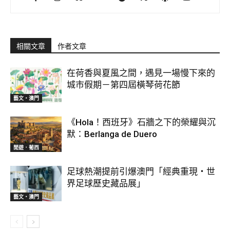
相關文章
作者文章
在荷香與夏風之間，遇見一場慢下來的
城市假期－第四屆橫琴荷花節
藝文‧澳門
《Hola！西班牙》石牆之下的榮耀與沉
默：Berlanga de Duero
閒遊．葡西
足球熱潮提前引爆澳門「經典重現・世
界足球歷史藏品展」
藝文‧澳門