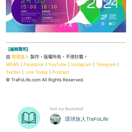
【編輯聲明】
由
環球旅人
製作，版權所有，不得抄襲。
MEWE
｜
Facebook
｜
YouTube
｜
Instagram
｜
Telegram
｜
Twitter
｜
Line Today
｜
Podcast
© TraFoLife.com All Rights Reserved.