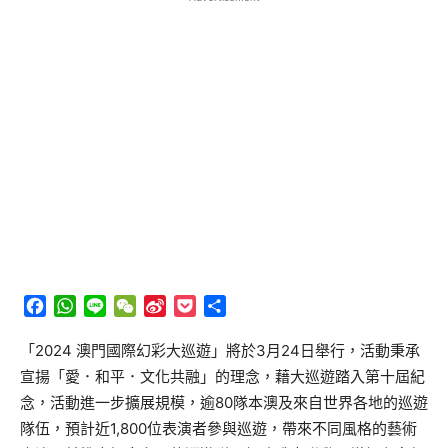
Facebook
WhatsApp
Line
WeChat
Sina
Pocket
分
Weibo
享
「2024
澳門國際幻彩大巡遊」將於
3
月
24
日舉行，活動秉承
宣揚「
愛．和平．文化共融」的理念，藉大巡遊踏入第十屆紀
念，活動
進一步
擴展規模，逾
80
隊本澳及來自世界各地的巡遊
隊伍，預計近
1,800
位表演者參與巡遊，帶來不同風格的藝術