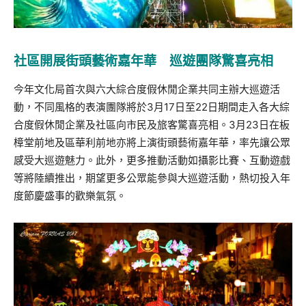
社區開展街頭藝術嘉年華 巡遊團隊驚喜亮相
今年文化局首次與六大綜合度假休閒企業共同主辦大巡遊活
動，不同風格的表演團隊將於
3
月
17
日至
22
日期間走入各大綜
合度假休閒企業及社區向市民及旅客驚喜亮相。
3
月
23
日在板
樟堂前地及區華利前地亦將上演街頭藝術嘉年華，率先讓公眾
感受大巡遊魅力。此外，更多推動活動如攝影比賽、互動遊戲
等將陸續推出，期望更多公眾能參與大巡遊活動，熱切投入年
度節慶盛事的歡樂氣氛。