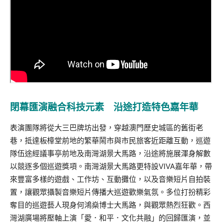
閉幕匯演融合科技元素 沿途打造特色
嘉年華
表演團隊將從大三巴牌坊出發，穿越澳門歷史城區的舊街老
巷，抵達板樟堂前地的繁華鬧市與市民旅客近距離互動，巡遊
隊伍途經議事亭前地及南灣湖景大馬路，沿途將施展渾身解數
以競逐多個巡遊獎項。南灣湖景大馬路更特設
VIVA
嘉年華，帶
來豐富多樣的遊戲、工作坊、互動攤位，以及音樂短片自拍裝
置，讓觀眾攝製音樂短片傳播大巡遊歡樂氣氛。多位打扮精彩
奪目的巡遊藝人現身何鴻燊博士大馬路，與觀眾熱烈狂歡。西
灣湖廣場將壓軸上演「
愛．和平．文化共融」
的回歸匯演，並