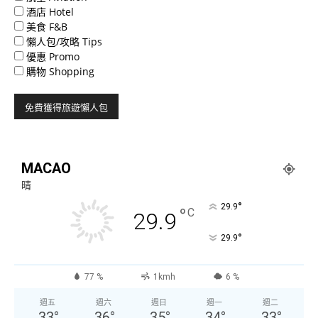
酒店 Hotel
美食 F&B
懶人包/攻略 Tips
優惠 Promo
購物 Shopping
MACAO
晴
°
29.9
°
C
29.9
°
29.9
77 %
1kmh
6 %
週五
週六
週日
週一
週二
33
°
36
°
35
°
34
°
33
°