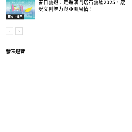
春日藝遊：走進澳門塔石藝墟2025，感
受文創魅力與亞洲風情！
藝文‧澳門
發表迴響