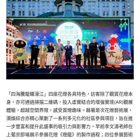
「四海騰龍耀濠江」四座花燈各具特色，訪客除了觀賞花燈本
身，亦可通過掃描二維碼，投入虛實結合的增強實境(AR)觀展
體驗，超越空間界限，感受賞燈趣味。藉著是次花燈藝術展，
澳娛綜合亦精心策劃了一系列多元化的社區參與項目，旨在進
一步豐富和提升此盛事的吸引力與影響力。早前李文濤老師在
上葡京即場展示參展花燈《燈龍》的製作過程；四位參展藝術