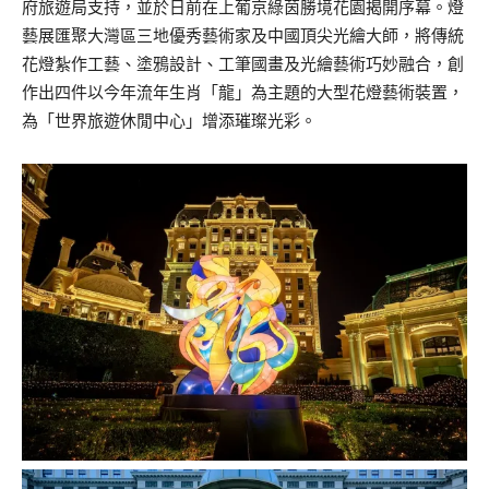
府旅遊局支持，並於日前在上葡京綠茵勝境花園揭開序幕。燈
藝展匯聚大灣區三地優秀藝術家及中國頂尖光繪大師，將傳統
花燈紮作工藝、塗鴉設計、工筆國畫及光繪藝術巧妙融合，創
作出四件以今年流年生肖「龍」為主題的大型花燈藝術裝置，
為「世界旅遊休閒中心」增添璀璨光彩。