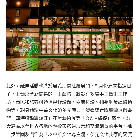
此外，延伸活動也將於展覽期間陸續展開，9 月份周末指定日
子，上葡京全新開幕的「上藝坊」將設有多場手工藝術工作
坊，市民和旅客可透過製作燈籠、亞麻檯燈、捕夢網及繞線動
物等，親身體驗中華文化的多元魅力。澳娛綜合將繼續透過舉
辦「四海騰龍耀濠江」花燈藝術展等「文創+旅遊」盛事，為
大灣區以至世界各地的藝術家搭建展示和交流創意的平台，進
一步鞏固澳門作為「以中華文化為主流、多元文化共存的交流