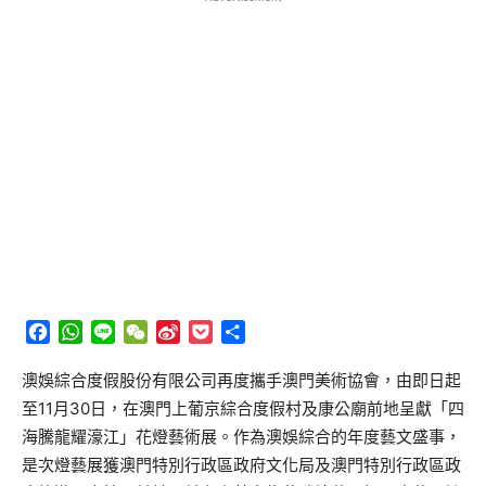
Facebook
WhatsApp
Line
WeChat
Sina
Pocket
分
Weibo
享
澳娛綜合度假股份有限公司再度攜手澳門美術協會，由即日起
至11月30日，在澳門上葡京綜合度假村及康公廟前地呈獻「四
海騰龍耀濠江」花燈藝術展。作為澳娛綜合的年度藝文盛事，
是次燈藝展獲澳門特別行政區政府文化局及澳門特別行政區政