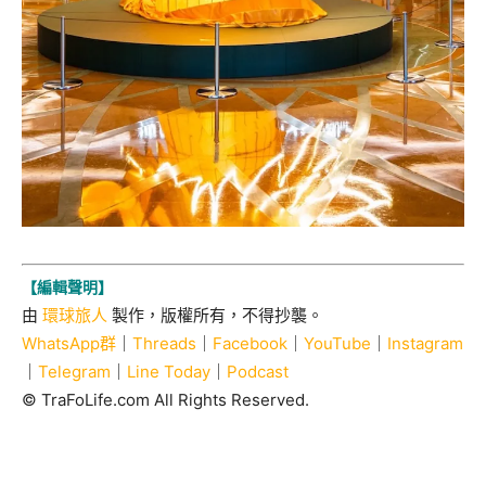
【編輯聲明】
由
環球旅人
製作，版權所有，不得抄襲。
WhatsApp群
｜
Threads
｜
Facebook
｜
YouTube
｜
Instagram
｜
Telegram
｜
Line Today
｜
Podcast
© TraFoLife.com All Rights Reserved.