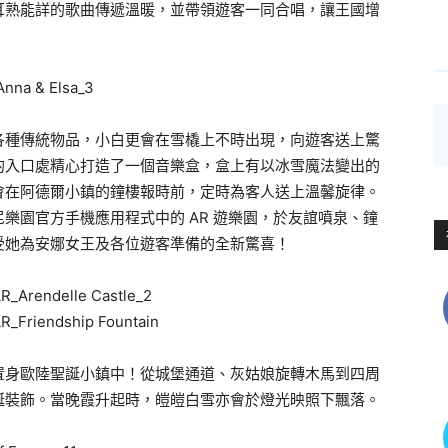
耳熟能詳的歌曲傳遞溫暖，並帶領遊客一同合唱，讓王國增
各種傳統物品，小白更會在雪橇上不時出現，向遊客送上驚
的入口處精心打造了一個音樂盒，盒上有以冰雪魔法變出的
會在阿德爾小鎮的鐘樓報時前，定時為客人送上溫馨旋律。
樂園官方手機應用程式中的 AR 遊樂園，於友誼噴泉、鐘
受她為安娜女王及各位遊客準備的全新驚喜！
置身歐陸聖誕小鎮中！從城堡通道、灰姑娘旋轉木馬到四周
誕裝飾。當晚霞升起時，皚皚白雪亦會於燈光映照下飄落。