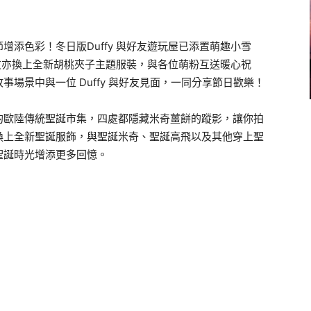
添色彩！冬日版Duffy 與好友遊玩屋已添置萌趣小雪
好友亦換上全新胡桃夾子主題服裝，與各位萌粉互送暖心祝
場景中與一位 Duffy 與好友見面，一同分享節日歡樂！
的歐陸傳統聖誕市集，四處都隱藏米奇薑餅的蹤影，讓你拍
換上全新聖誕服飾，與聖誕米奇、聖誕高飛以及其他穿上聖
聖誕時光增添更多回憶。