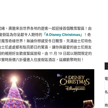
就緒，廣邀來自世界各地的遊客一起迎接首個飄雪聖誕！由
樂園度假區為你呈獻令人期待的
「A Disney Christmas」
！奇
至魔雪奇緣世界！無論你想感受冬日飄雪、充滿迪士尼特色
迪士尼處處都有點亮節日的驚喜，讓你與最愛的迪士尼朋友
親朋好友歡度聖誕旅程，由 11 月 19 日起以期間限定的
客房，可享實時房價六折優惠入住度假區酒店，延續歡聚時刻！
電
名
姓