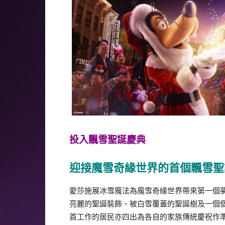
投入飄雪聖誕慶典
迎接魔雪奇緣世界的首個飄雪聖
愛莎施展冰雪魔法為魔雪奇緣世界帶來第一個
亮麗的聖誕裝飾、被白雪覆蓋的聖誕樹及一個
首工作的居民亦四出為各自的家族傳統慶祝作