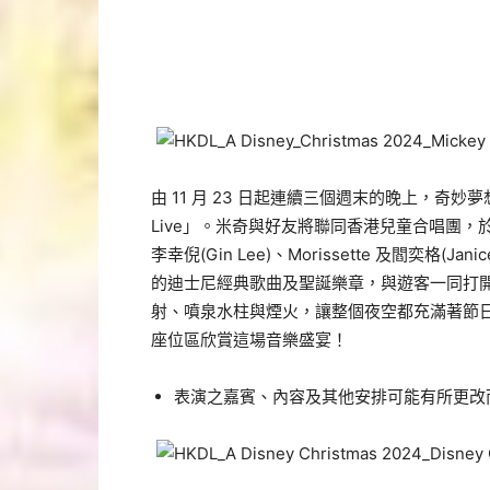
由 11 月 23 日起連續三個週末的晚上，
Live」。米奇與好友將聯同香港兒童合唱團
李幸倪(Gin Lee)、Morissette 及閻奕格
的迪士尼經典歌曲及聖誕樂章，與遊客一同打
射、噴泉水柱與煙火，讓整個夜空都充滿著節日
座位區欣賞這場音樂盛宴！
表演之嘉賓、內容及其他安排可能有所更改