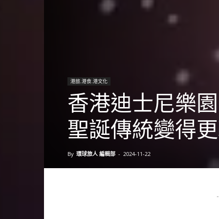
港旅.港食.港文化
香港迪士尼樂園「A 
聖誕傳統變得更
By
環球旅人 編輯部
-
2024-11-22
-