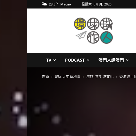
C
28.5
星期六, 8 8 月, 2026
Macao
環
球
旅
人
TV
PODCAST
澳門人講澳門
首頁
05a.大中華地區
港旅.港食.港文化
香港迪士尼樂