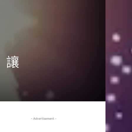
s」讓
- Advertisement -