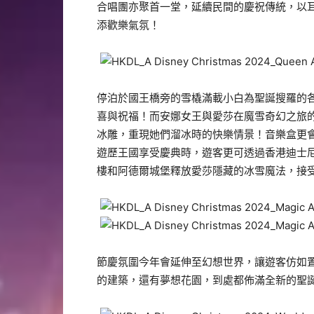
合唱團亦聚首一堂，延續民間的慶祝傳統，以
添歡樂氣氛！
停泊於國王橋旁的雪橇滿載小白為聖誕搜羅的
喜與祝福！而安娜女王與愛莎在魔雪奇幻之旅
冰雕，重現她們溜冰時的快樂情景！音樂盒更
遊歷王國享受慶典時，遊客更可透過香港迪士尼
樓和阿德爾城堡釋放愛莎隱藏的冰雪魔法，接
節慶氛圍今年會延伸至幻想世界，讓遊客仿如
的建築，還有夢想花園，到處都佈滿全新的聖