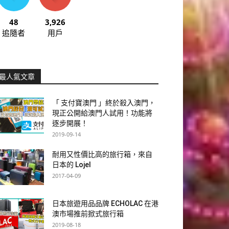
48
3,926
追隨者
用戶
最人氣文章
「 支付寶澳門 」終於殺入澳門，
現正公開給澳門人試用！功能將
逐步開展！
2019-09-14
耐用又性價比高的旅行箱，來自
日本的 Lojel
2017-04-09
日本旅遊用品品牌 ECHOLAC 在港
澳市場推前掀式旅行箱
2019-08-18