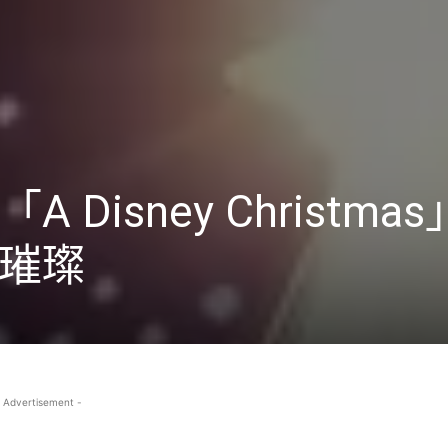
Disney Christma
璀璨
 Advertisement -