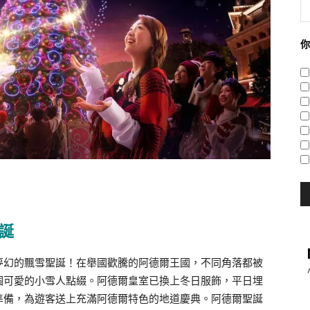
你
誕
夢幻的飄雪聖誕！在舉國歡騰的阿德爾王國，不同角落都被
個可愛的小雪人點綴。阿德爾皇室已換上冬日服飾，平日埋
準備，為遊客送上充滿阿德爾特色的地道慶典。阿德爾聖誕