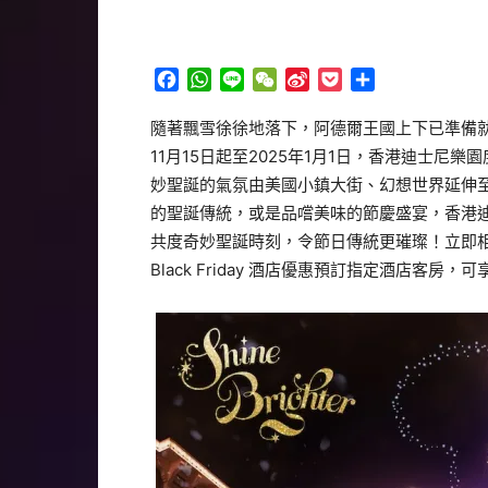
Facebook
WhatsApp
Line
WeChat
Sina
Pocket
分
Weibo
享
隨著飄雪徐徐地落下，阿德爾王國上下已準備
11月15日起至2025年1月1日，香港迪士尼
妙聖誕的氣氛由美國小鎮大街、幻想世界延伸
的聖誕傳統，或是品嚐美味的節慶盛宴，香港
共度奇妙聖誕時刻，令節日傳統更璀璨！立即相約
Black Friday 酒店優惠預訂指定酒店