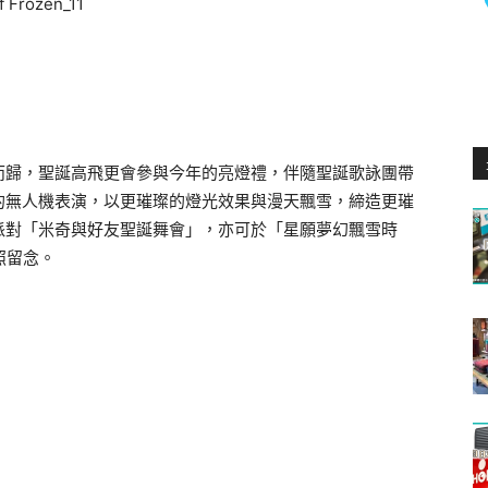
而歸，聖誕高飛更會參與今年的亮燈禮，伴隨聖誕歌詠團帶
的無人機表演，以更璀璨的燈光效果與漫天飄雪，締造更璀
派對「米奇與好友聖誕舞會」，亦可於「星願夢幻飄雪時
照留念。