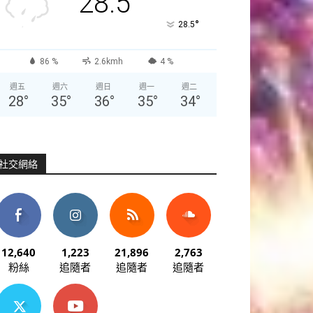
28.5
°
28.5
86 %
2.6kmh
4 %
週五
週六
週日
週一
週二
28
°
35
°
36
°
35
°
34
°
社交網絡
12,640
1,223
21,896
2,763
粉絲
追隨者
追隨者
追隨者