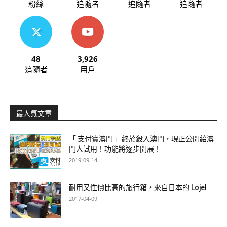
粉絲
追隨者
追隨者
追隨者
48
3,926
追隨者
用戶
最人氣文章
「 支付寶澳門 」終於殺入澳門，現正公開給澳
門人試用！功能將逐步開展！
2019-09-14
耐用又性價比高的旅行箱，來自日本的 Lojel
2017-04-09