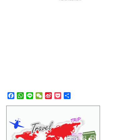
Facebook
WhatsApp
Line
WeChat
Sina
Pocket
分
Weibo
享