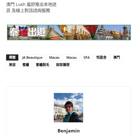
澳門 Lush 嵐舒推出本地送
貨 及線上對話諮詢服務
標籤
JA Beautique
Macao
Macau
SPA
悅盈舍
澳門
美容
蜜蠟
蜜蠟脫毛
面部護理
Benjamin