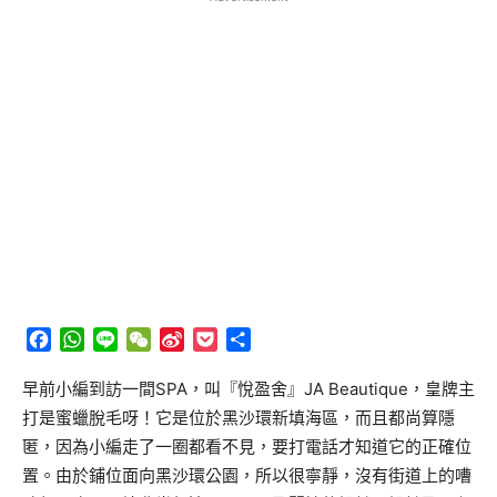
Facebook
WhatsApp
Line
WeChat
Sina
Pocket
分
Weibo
享
早前小編到訪一間SPA，叫『悅盈舍』JA Beautique，皇牌主
打是蜜蠟脫毛呀！它是位於黑沙環新填海區，而且都尚算隱
匿，因為小編走了一圈都看不見，要打電話才知道它的正確位
置。由於鋪位面向黑沙環公園，所以很寧靜，沒有街道上的嘈