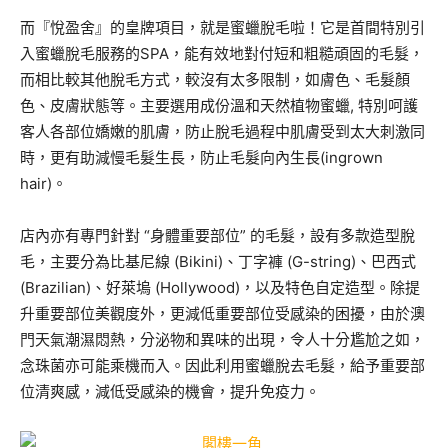
而『悅盈舍』的皇牌項目，就是蜜蠟脫毛啦！它是首間特別引
入蜜蠟脫毛服務的SPA，能有效地對付短和粗糙頑固的毛髮，
而相比較其他脫毛方式，較沒有太多限制，如膚色、毛髮顏
色、皮膚狀態等。主要選用成份溫和天然植物蜜蠟, 特別呵護
客人各部位嬌嫩的肌膚，防止脫毛過程中肌膚受到太大刺激同
時，更有助減慢毛髮生長，防止毛髮向內生長(ingrown
hair)。
店內亦有專門針對 “身體重要部位” 的毛髮，設有多款造型脫
毛，主要分為比基尼線 (Bikini)、丁字褲 (G-string)、巴西式
(Brazilian)、好萊塢 (Hollywood)，以及特色自定造型。除提
升重要部位美觀度外，更減低重要部位受感染的困擾，由於澳
門天氣潮濕悶熱，分泌物和異味的出現，令人十分尷尬之如，
念珠菌亦可能乘機而入。因此利用蜜蠟脫去毛髮，給予重要部
位清爽感，減低受感染的機會，提升免疫力。