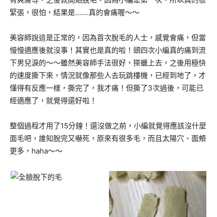
緊張，很怕，結果是…….真的會痛喔～～
美容師說這是正常的，因為首次脫毛的人士，感覺會痛，但當
慢慢適應後就沒事！其實也是真的啦！頭四次小編真的痛到流
下男兒淚的～～雖然美容師手法很好，搽蠟上去，之後用極快
的速度撕下來，情況就像那些人去玩跳樓機，已經到地了，才
懂得有反應一樣，撕完了，我才痛！但撕了3次過後，可能已
經適應了，就覺得還好啦！
整個過程才用了15分鐘！還沒做之前，小編就覺得應該沒什麼
面毛吧，誰知脫完又嚇死，原來有很多毛，而且太陽穴、面頰
更多，haha～～