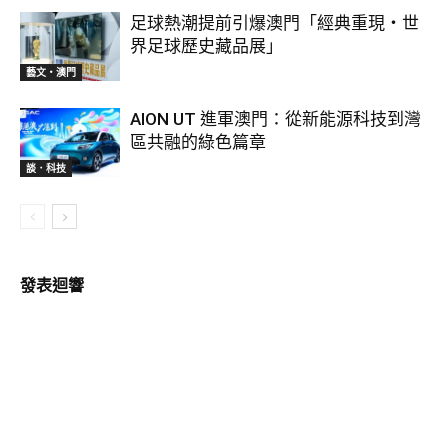
足球熱潮提前引爆澳門「經典重現・世
界足球歷史藏品展」
藝文‧澳門
AION UT 進軍澳門：從新能源科技到灣
區共融的綠色篇章
談．科技
發表迴響