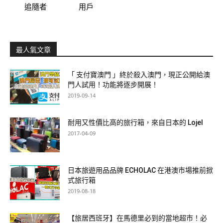
追隨者
用戶
最人氣文章
「 支付寶澳門 」終於殺入澳門，現正公開給澳
門人試用！功能將逐步開展！
2019-09-14
耐用又性價比高的旅行箱，來自日本的 Lojel
2017-04-09
日本旅遊用品品牌 ECHOLAC 在港澳市場推前掀
式旅行箱
2019-08-18
【旅居西班牙】在馬德里必到的當地超市！必