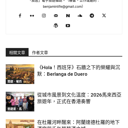
「旅居」電子旅遊雜誌。（聯繫、合作或邀約：
benjaminlife@gmail.com
）
相關文章
作者文章
《Hola！西班牙》石牆之下的榮耀與沉
默：Berlanga de Duero
閒遊．葡西
從城市風景到文化溫度：2026馬來西亞
旅遊年，正式在香港奏響
悠遊星．馬
在杜羅河畔醒來：阿蘭達德杜羅的地下