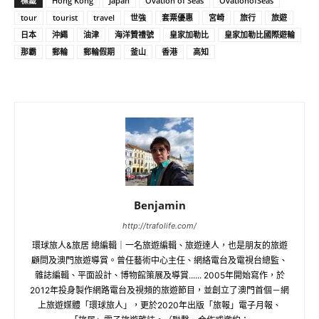
標籤
Hong Kong
Japan
Ovation of Seas
OvationofSeas
tour
tourist
travel
世強
套票優惠
宮崎
旅行
旅遊
日本
沖繩
油津
海洋贊禮號
皇家加勒比
皇家加勒比國際遊輪
那霸
郵輪
郵輪假期
釜山
香港
高知
Benjamin
http://trafolife.com/
環球旅人&旅居 總編輯｜一名旅遊編輯、旅遊達人，也是朋友的旅遊
顧問及澳門旅遊導賞。曾任藝術中心主任、網絡電台及電視台總監、
雜誌編輯、平面設計、博物館策展及導賞...... 2005年開始寫作，於
2012年投身製作網路電台及視頻的旅遊節目，並創立了澳門首個－網
上旅遊媒體「環球旅人」，更於2020年出版「旅報」電子月報、