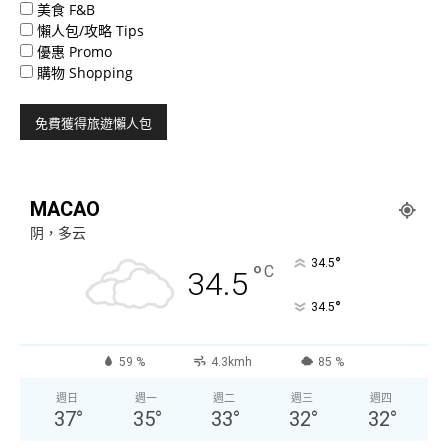
美食 F&B
懶人包/攻略 Tips
優惠 Promo
購物 Shopping
MACAO
阴，多云
°
34.5
°
C
34.5
°
34.5
59 %
4.3kmh
85 %
週日
週一
週二
週三
週四
37
°
35
°
33
°
32
°
32
°