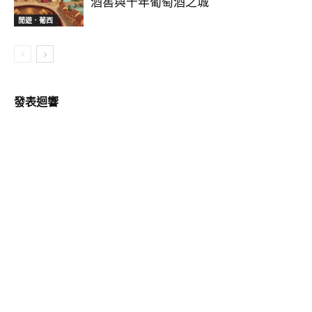
酒窖與千年葡萄酒之城
閒遊．葡西
發表迴響