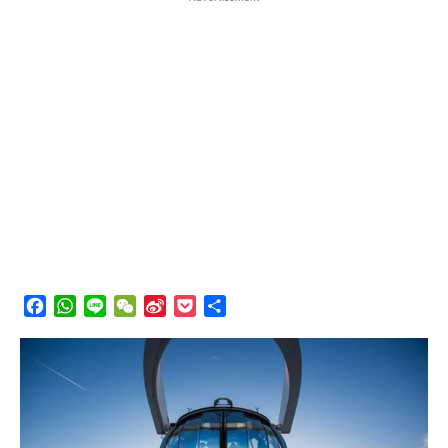
Facebook
WhatsApp
Line
WeChat
Sina
Pocket
分
Weibo
享