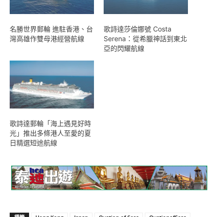
名勝世界郵輪 進駐香港、台
歌詩達莎倫娜號 Costa
灣高雄作雙母港經營航線
Serena：從希臘神話到東北
亞的閃耀航線
歌詩達郵輪「海上遇見好時
光」推出多條港人至愛的夏
日精選短途航線