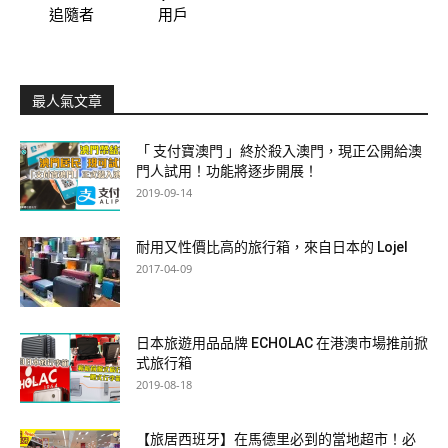
追隨者
用戶
最人氣文章
「 支付寶澳門 」終於殺入澳門，現正公開給澳
門人試用！功能將逐步開展！
2019-09-14
耐用又性價比高的旅行箱，來自日本的 Lojel
2017-04-09
日本旅遊用品品牌 ECHOLAC 在港澳市場推前掀
式旅行箱
2019-08-18
【旅居西班牙】在馬德里必到的當地超市！必