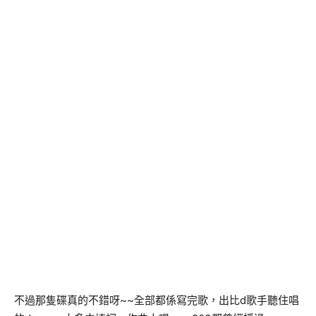
不過那隻碟真的不錯呀~~全部都係寫完歌，出比d歌手聽住唱