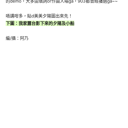
的demo，大多由填詞or作曲人唱ga，903都曾經播過ga~~
唔講咁多，貼d美美夕陽圖出來先！
下圖：我家露台影下來的夕陽及小船
編/攝：阿乃