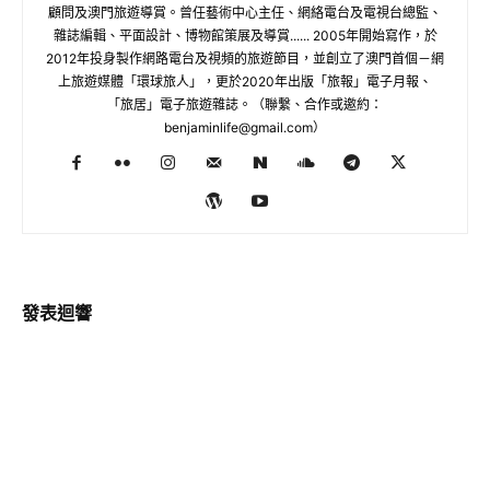
顧問及澳門旅遊導賞。曾任藝術中心主任、網絡電台及電視台總監、
雜誌編輯、平面設計、博物館策展及導賞...... 2005年開始寫作，於
2012年投身製作網路電台及視頻的旅遊節目，並創立了澳門首個－網
上旅遊媒體「環球旅人」，更於2020年出版「旅報」電子月報、
「旅居」電子旅遊雜誌。（聯繫、合作或邀約：
benjaminlife@gmail.com
）
發表迴響