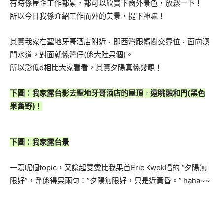
有時係屋企工作都累，都可以欣賞下窗外景色，放鬆一下！
所以今日我係介紹工作而外的美景，提下神嘛！
其實我家在聖地牙哥酒店附近，即西灣跟媽閣交界位，面向澳
門水道，對面就係灣仔(係大陸果個)。
所以影低d相比大家看看，其實夕陽真係幾靚！
下圖：我家露台影去聖地牙哥酒店的屋頂，遠眺融和門(黑色
果舊野)！
下圖：我家露台景
一寫呢個topic，又諗起雯雯比我果首Eric Kwok唱的 “夕陽無
限好”，淨係得果兩句：”夕陽無限好，只是近黃昏。” haha~~