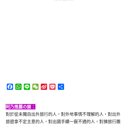
Facebook
WhatsApp
Line
WeChat
Sina
Pocket
分
Weibo
享
阿乃推薦の談：
對於從未獨自出外旅行的人，對外地事情不理解的人，對出外
旅遊拿不定主意的人，對出國手續一竅不通的人，對揀旅行團