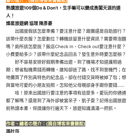
書の簡介：(摘自博客來書籍館)
熟讀旅遊109個Do & Don’t，生手嘛可以變成勇闖天涯的達
人！
燦星旅遊網 協理 陳彥豪
出國度假該怎麼準備？要注意什麼？跟團還是自助旅行？
該帶什麼衣服？怎麼劃位？轉機該留意什麼資訊？需要帶泡麵
嗎？廁所該怎麼說？飯店Check in、Check out要注意什麼？
小費要給多少？該帶什麼紀念品回去？發生意外時要怎麼辦？
好不容易安排好假期準備出遊，到了機場才知道護照過
期；想省點機票錢而轉機，誰知卻迷了路，找不到登機門；在
地攤買了件別具特色的紀念品，卻在付錢交貨時被掉了包；想
與當地可愛的小朋友拍照，怎知他父母親卻身手跟你要錢……
哇！原來出國旅行要注意的事項有這麼多，愛玩的你通通
都了解嗎？還是到了海外卻被當呆子、凱子耍？記得出國旅遊
前熟讀本書，保證讓你行遍天下，旅遊知識滿滿一把抓。
作者、繪者の簡介：(摘自博客來書籍館)
瑪杜莎