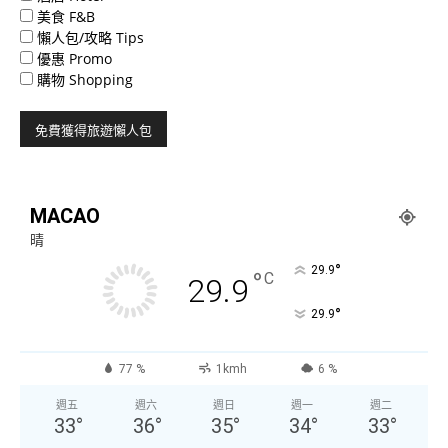
美食 F&B
懶人包/攻略 Tips
優惠 Promo
購物 Shopping
MACAO
晴
°
29.9
°
C
29.9
°
29.9
77 %
1kmh
6 %
週五
週六
週日
週一
週二
33
°
36
°
35
°
34
°
33
°