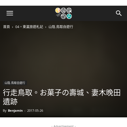
首頁
04。東瀛旅遊札記
山陰.鳥取自遊行
山陰.鳥取自遊行
行走鳥取。お菓子の壽城、妻木晚田
遺跡
By
Benjamin
-
2017-05-26
- Advertisement -