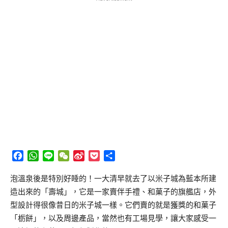
Facebook
WhatsApp
Line
WeChat
Sina
Pocket
分
Weibo
享
泡溫泉後是特別好睡的！一大清早就去了以米子城為藍本所建
造出來的「壽城」，它是一家賣伴手禮、和菓子的旗艦店，外
型設計得很像昔日的米子城一樣。它們賣的就是獲獎的和菓子
「栃餅」，以及周邊產品，當然也有工場見學，讓大家感受一