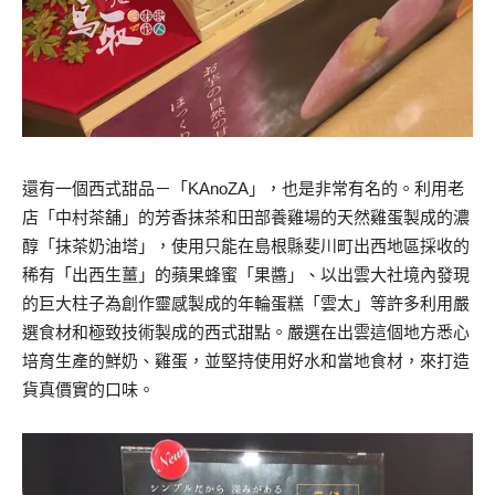
還有一個西式甜品－「KAnoZA」，也是非常有名的。利用老
店「中村茶舖」的芳香抹茶和田部養雞場的天然雞蛋製成的濃
醇「抹茶奶油塔」，使用只能在島根縣斐川町出西地區採收的
稀有「出西生薑」的蘋果蜂蜜「果醬」、以出雲大社境內發現
的巨大柱子為創作靈感製成的年輪蛋糕「雲太」等許多利用嚴
選食材和極致技術製成的西式甜點。嚴選在出雲這個地方悉心
培育生產的鮮奶、雞蛋，並堅持使用好水和當地食材，來打造
貨真價實的口味。