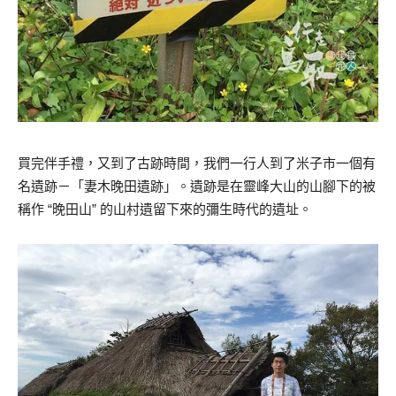
買完伴手禮，又到了古跡時間，我們一行人到了米子市一個有
名遺跡－「妻木晚田遺跡」。遺跡是在靈峰大山的山腳下的被
稱作 “晚田山” 的山村遺留下來的彌生時代的遺址。