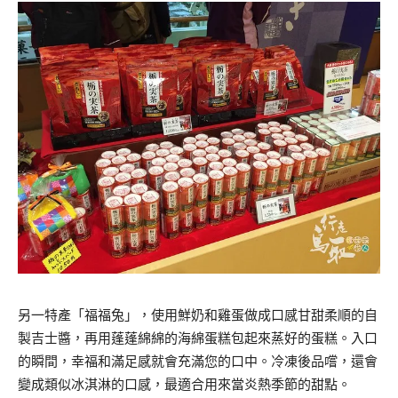
另一特產「福福兔」，使用鮮奶和雞蛋做成口感甘甜柔順的自
製吉士醬，再用蓬蓬綿綿的海綿蛋糕包起來蒸好的蛋糕。入口
的瞬間，幸福和滿足感就會充滿您的口中。冷凍後品嚐，還會
變成類似冰淇淋的口感，最適合用來當炎熱季節的甜點。