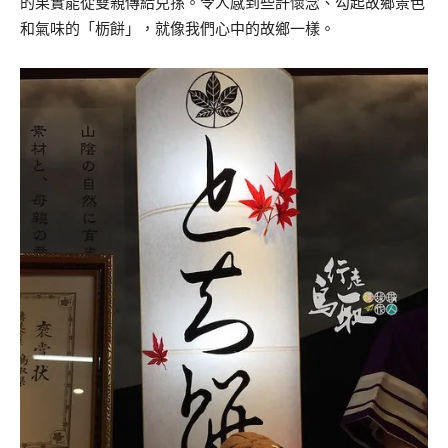
的果實能從雙親傳給兒孫。令人感到些許懷念、勾起故鄉景色
和氣味的「栃餅」，就像我們心中的故鄉一樣。