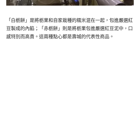
「白栃餅」是將栃果和自家栽種的糯米混在一起，包進嚴選紅
豆製成的內餡；「赤栃餅」則是將栃果包進嚴選紅豆泥中，口
感特別而高貴。這兩種點心都是壽城的代表性商品。