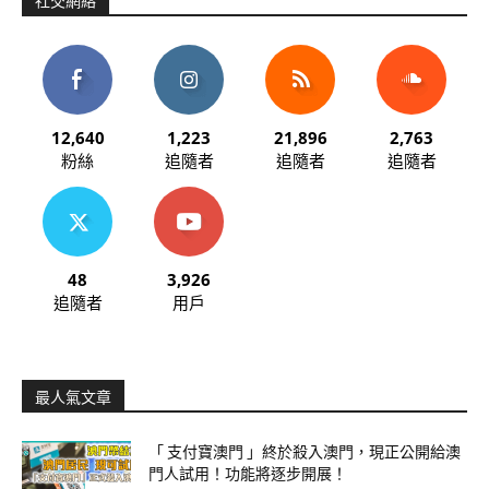
社交網絡
12,640
1,223
21,896
2,763
粉絲
追隨者
追隨者
追隨者
48
3,926
追隨者
用戶
最人氣文章
「 支付寶澳門 」終於殺入澳門，現正公開給澳
門人試用！功能將逐步開展！