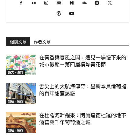
相關文章
作者文章
在荷香與夏風之間，遇見一場慢下來的
城市假期－第四屆橫琴荷花節
藝文‧澳門
舌尖上的大航海傳奇：里斯本貝倫葡撻
的百年甜蜜誘惑
閒遊．葡西
在杜羅河畔醒來：阿蘭達德杜羅的地下
酒窖與千年葡萄酒之城
閒遊．葡西