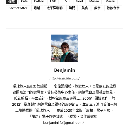
標籤
Cafe
Coffee
F&B
F＆B
food
Macao
Macau
PacificCoffee
咖啡
太平洋咖啡
澳門
美食
飲食
飲飲食食
Benjamin
http://trafolife.com/
環球旅人&旅居 總編輯｜一名旅遊編輯、旅遊達人，也是朋友的旅遊
顧問及澳門旅遊導賞。曾任藝術中心主任、網絡電台及電視台總監、
雜誌編輯、平面設計、博物館策展及導賞...... 2005年開始寫作，於
2012年投身製作網路電台及視頻的旅遊節目，並創立了澳門首個－網
上旅遊媒體「環球旅人」，更於2020年出版「旅報」電子月報、
「旅居」電子旅遊雜誌。（聯繫、合作或邀約：
benjaminlife@gmail.com
）