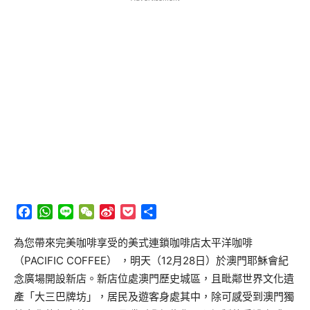
Facebook
WhatsApp
Line
WeChat
Sina
Pocket
分
Weibo
享
為您帶來完美咖啡享受的美式連鎖咖啡店太平洋咖啡
（PACIFIC COFFEE） ，明天（12月28日）於澳門耶穌會紀
念廣場開設新店。新店位處澳門歷史城區，且毗鄰世界文化遺
產「大三巴牌坊」，居民及遊客身處其中，除可感受到澳門獨