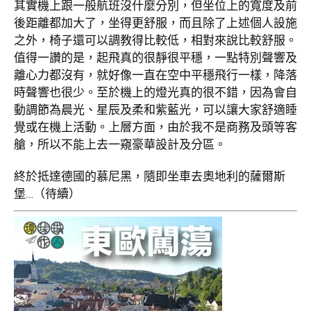
其實機上跟一般航班沒什麼分別，但坐位上的寬度及前
後距離都加大了，坐得更舒服，而且除了上述個人設施
之外，椅子還可以調教得比較低，相對來說比較舒服。
值得一讚的是，起飛真的很靜很平穩，一點特別聲響及
離心力都沒有，就好像一直在空中平穩飛行一樣，降落
時聲響也很少。至於機上的燈光真的很不錯，因為會自
動調節為晨光、星辰及柔和紫藍光，可以讓大家舒適睡
覺或在機上活動。上層方面，由於我不是商務及頭等客
艙，所以不能上去一窺豪華設計及分區。
終於抵達德國的慕尼黑，隨即坐車去奧地利的薩爾斯
堡…（待續）