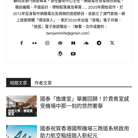
顧問及澳門旅遊導賞。曾任藝術中心主任、網絡電台及電視台總監、
雜誌編輯、平面設計、博物館策展及導賞...... 2005年開始寫作，於
2012年投身製作網路電台及視頻的旅遊節目，並創立了澳門首個－網
上旅遊媒體「環球旅人」，更於2020年出版「旅報」電子月報、
「旅居」電子旅遊雜誌。（聯繫、合作或邀約：
benjaminlife@gmail.com
）
相關文章
作者文章
國泰「逸連堂」華麗回歸！於貴賓室感
受機場中那一刻的悠然奢華
旅遊文學｜機場貴
賓室
國泰祝賀香港國際機場三跑道系統啟用
助力航空樞紐踏入新紀元