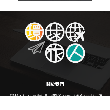
關於我們
《環球旅人 TraFoLife》是一個旅遊 Travel＋飲食 Food＋生活
Lifestyle 的綜合網站。紮根澳門，面向世界。提供澳門、香港及
世界各地玩樂資訊外，主要以澳／港／台／中／新／馬居民為主，