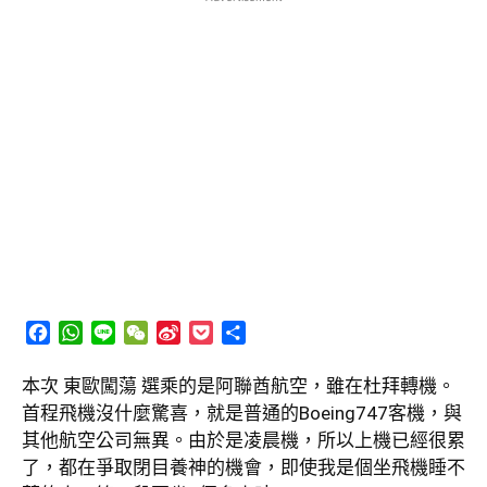
Facebook
WhatsApp
Line
WeChat
Sina
Pocket
分
Weibo
享
本次 東歐闖蕩 選乘的是阿聯酋航空，雖在杜拜轉機。
首程飛機沒什麼驚喜，就是普通的Boeing747客機，與
其他航空公司無異。由於是凌晨機，所以上機已經很累
了，都在爭取閉目養神的機會，即使我是個坐飛機睡不