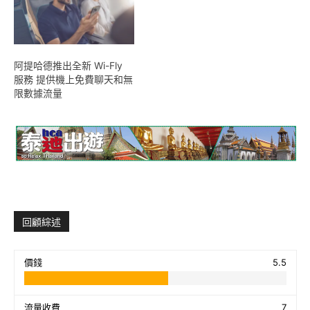
阿提哈德推出全新 Wi-Fly
服務 提供機上免費聊天和無
限數據流量
回顧綜述
價錢
5.5
流量收費
7