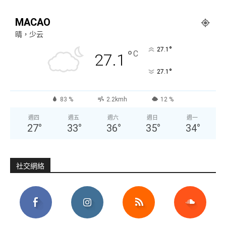
MACAO
晴，少云
°
27.1
°
C
27.1
°
27.1
83 %
2.2kmh
12 %
週四
週五
週六
週日
週一
27
°
33
°
36
°
35
°
34
°
社交網絡