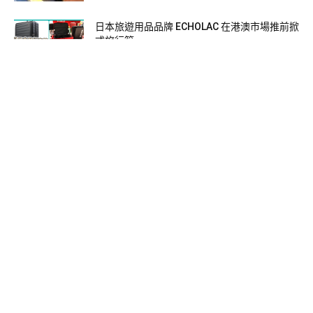
日本旅遊用品品牌 ECHOLAC 在港澳市場推前掀
式旅行箱
2019-08-18
【旅居西班牙】在馬德里必到的當地超市！必
買伴手禮、CP值高的商品全攻略！
2021-01-27
查看更多
2018-19年 環球旅人官網 統計數據
1,950,937 瀏覽率