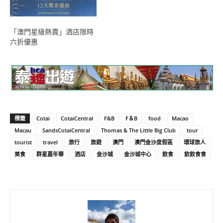
「澳門星級熱賣」酒店限時
六折優惠
標籤
Cotai
CotaiCentral
F&B
F＆B
food
Macao
Macau
SandsCotaiCentral
Thomas & The Little Big Club
tour
tourist
travel
旅行
旅遊
澳門
澳門金沙度假區
環球旅人
美食
群星嘉年華
酒店
金沙城
金沙城中心
飲食
飲飲食食