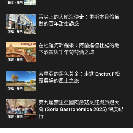
藝文‧澳門
舌尖上的大航海傳奇：里斯本貝倫葡
撻的百年甜蜜誘惑
閒遊．葡西
在杜羅河畔醒來：阿蘭達德杜羅的地
下酒窖與千年葡萄酒之城
閒遊．葡西
索里亞的黑色黃金：走進 Encitruf 松
露農場的風土之旅
閒遊．葡西
第九屆索里亞國際蘑菇烹飪與旅遊大
會 (Soria Gastronómica 2025) 深度紀
行
閒遊．葡西