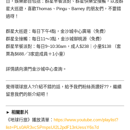
日，娛樂節目包括：群星早餐派對、群星快樂全接觸，以及群
星大巡遊，喜歡Thomas、Pingu、Barney 的朋友們，不要錯
過呀！
群星大巡遊：每日下午4點，金沙城中心廣場（免費）
群星全接觸：每日11～3點，金沙城御桃源（免費）
群星早餐派對：每日9~10:30am，成人$238｜小童$138 （套
票為$688／3家庭成員＋1小童）
詳情請向澳門金沙城中心查詢。
覺得環球旅人?介紹不錯的話，給予我們粉絲頁讚好??，繼續
留意我們的新介紹吧！
► 相關影片
《地球行旅》播放清單：
https://www.youtube.com/playlist?
list=PLs0AR3vcSPmpsUI2L2pdF13nUessY6s7d