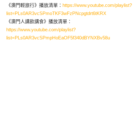
《澳門輕旅行》播放清單：
https://www.youtube.com/playlist?
list=PLs0AR3vcSPmoTKF3wFzPNcpgtdrt6tKRX
《澳門人講飲講食》播放清單：
https://www.youtube.com/playlist?
list=PLs0AR3vcSPmpHoEaOF5f340dBYNXBv58u