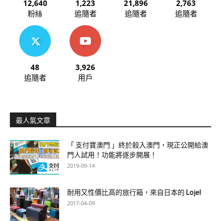
12,640
1,223
21,896
2,763
粉絲
追隨者
追隨者
追隨者
48
3,926
追隨者
用戶
最人氣文章
「 支付寶澳門 」終於殺入澳門，現正公開給澳
門人試用！功能將逐步開展！
2019-09-14
耐用又性價比高的旅行箱，來自日本的 Lojel
2017-04-09