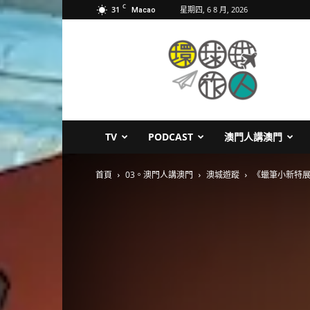
C
31
星期四, 6 8 月, 2026
Macao
環
球
旅
人
TV
PODCAST
澳門人講澳門
首頁
03。澳門人講澳門
澳城遊蹤
《蠟筆小新特展