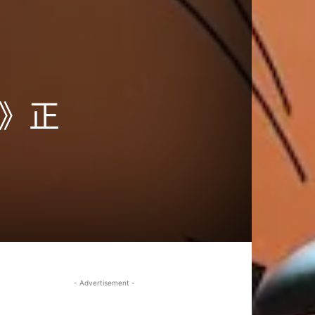
站》正
- Advertisement -