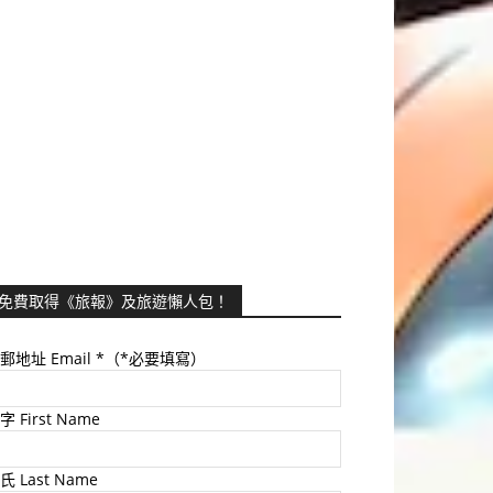
免費取得《旅報》及旅遊懶人包！
郵地址 Email
*（*必要填寫）
字 First Name
氏 Last Name