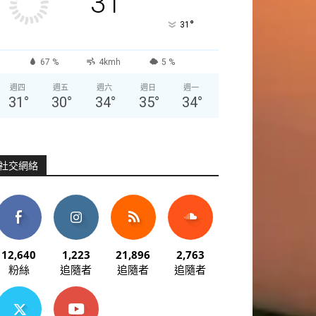
31
°
31
67 %
4kmh
5 %
週四
週五
週六
週日
週一
31
°
30
°
34
°
35
°
34
°
社交網絡
12,640
1,223
21,896
2,763
粉絲
追隨者
追隨者
追隨者