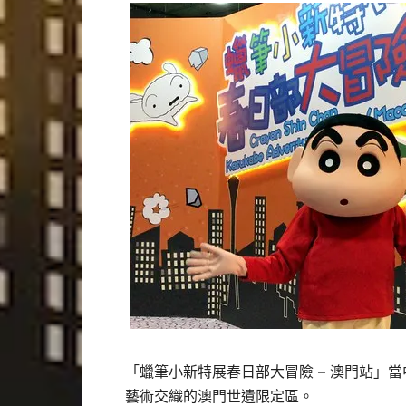
「蠟筆小新特展春日部大冒險 – 澳門站」
藝術交織的澳門世遺限定區。