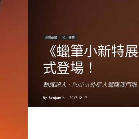
澳城遊蹤
私．採訪
《蠟筆小新特展
式登場！
動感超人、PatPat外星人駕臨澳門啦
By
Benjamin
-
2017-12-17
-