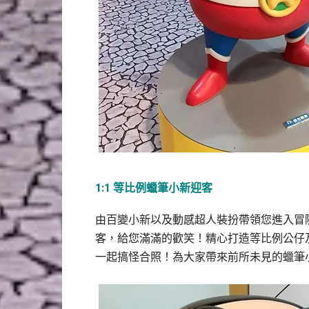
1:1 等比例蠟筆小新迎客
由百變小新以及動感超人裝扮帶領您進入冒險
客，給您滿滿的歡笑！精心打造等比例公仔
一起搞怪合照！為大家帶來前所未見的蠟筆