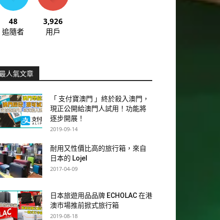
48
3,926
追隨者
用戶
最人氣文章
「 支付寶澳門 」終於殺入澳門，
現正公開給澳門人試用！功能將
逐步開展！
2019-09-14
耐用又性價比高的旅行箱，來自
日本的 Lojel
2017-04-09
日本旅遊用品品牌 ECHOLAC 在港
澳市場推前掀式旅行箱
2019-08-18