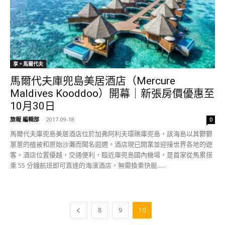
享。馬爾代夫
馬爾代夫庫兜島美居酒店（Mercure
Maldives Kooddoo）開幕｜新張房價優惠至
10月30日
旅報 編輯部
-
2017-09-18
0
馬爾代夫庫兜島美居酒店位於加弗阿利夫環礁庫兜島，該海島以其鬱鬱
蔥蔥的植被和原始沙灘而聞名遐邇。酒店現已開業並迎接世界各地的遊
客。酒店位置優越，交通便利，臨近庫兜島國內機場，是首家從馬累搭
乘 55 分鐘航班即可直達的海濱酒店，無需換乘快艇......
8
9
10