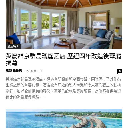
酒店特工
英屬維京群島瑰麗酒店 歷經四年改造後華麗
揭幕
旅報 編輯部
-
2020-01-13
0
英屬維京群島瑰麗酒店，經過重新設計和全面修葺，同時保持了其作為
生態旅遊的重要典範。酒店擁有原始的私人海灘和令人嘆為觀止的動植
物群，加以設計精美的客房、豪華的設施及專屬服務，為旅客提供無與
倫比的海島度假體驗......