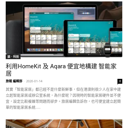
談．科技
利用HomeKit 及 Aqara 便宜地構建 智能家
居
旅報 編輯部
-
2020-01-14
0
其實「智能家居」都已經不是什麼新鮮事，但在港澳則很少人在家中建
立起智能家居或辦公室系統，為什麼呢？因現時的智能家居硬件並不便
宜，設定比較複雜等問題而卻步。旅居編輯告訴你，也可便宜建立起簡
單的智能家居系統......