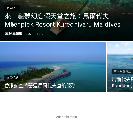
酒店特工
來一趟夢幻度假天堂之旅：馬爾代夫
Mӧvenpick Resort Kuredhivaru Maldives
旅報 編輯部
-
2020-03-25
享。馬爾代夫
鐵鳥情報
馬爾代夫庫兜
香港航空將營運馬爾代夫直航服務
Koodd
- Advertisement -