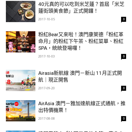
40元真的可以吃到米芝蓮？首屆「米芝
蓮街頭美食節」正式開鑼！
2017-10-05
0
粉紅Bear又來啦！澳門康萊德「粉紅革
命月」的粉紅下午茶、粉紅菜單、粉紅
SPA，統統登場囉！
2017-10-03
0
Airasia新航線 澳門－新山 11月正式開
航｜現正開售
2017-09-20
0
AirAsia 澳門－雅加達航線正式通航，推
出特價機票！
2017-08-08
0