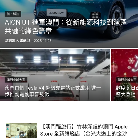
談．科技
AION UT 進軍澳門：從新能源科技到灣區
共融的綠色篇章
環球旅人 編輯部
-
2025-11-08
澳門小城大事
澳門小城大事
澳門首個 Tesla V4 超級充電站正式啟用 進一
歡度冬日
步推動電動車普及化
盛大登場
【澳門輕旅行】竹林深處的澳門 Apple
Store 全新旗艦店（金光大道上的金沙