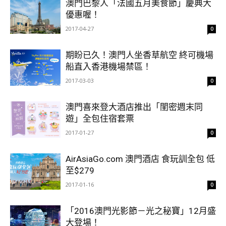
澳門巴黎人「法國五月美食節」慶典大
優惠喔！
2017-04-27
0
期盼已久！澳門人坐香草航空 終可機場
船直入香港機場禁區！
2017-03-03
0
澳門喜來登大酒店推出「閨密週末同
遊」全包住宿套票
2017-01-27
0
AirAsiaGo.com 澳門酒店 食玩訓全包 低
至$279
2017-01-16
0
「2016澳門光影節－光之秘寶」12月盛
大登場！