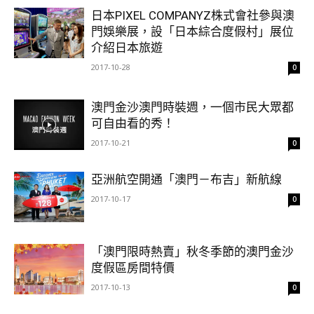
日本PIXEL COMPANYZ株式會社參與澳
門娛樂展，設「日本綜合度假村」展位
介紹日本旅遊
2017-10-28
0
澳門金沙澳門時裝週，一個市民大眾都
可自由看的秀！
2017-10-21
0
亞洲航空開通「澳門－布吉」新航線
2017-10-17
0
「澳門限時熱賣」秋冬季節的澳門金沙
度假區房間特價
2017-10-13
0