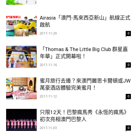
Airasia「澳門-馬來西亞新山」航線正式
啟航
2017-11-29
0
「Thomas & The Little Big Club 群星嘉
年華」正式開幕啦！
2017-11-16
0
蜜月旅行去邊？來澳門麗思卡爾頓或JW
萬豪酒店體驗完美蜜月！
2017-11-12
0
只限12天！巴黎瘋馬秀《永恆的瘋馬》
初次亮相澳門巴黎人
2017-11-03
0