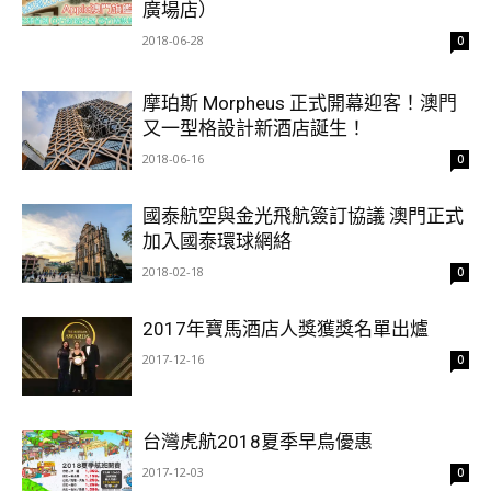
廣場店）
2018-06-28
0
摩珀斯 Morpheus 正式開幕迎客！澳門
又一型格設計新酒店誕生！
2018-06-16
0
國泰航空與金光飛航簽訂協議 澳門正式
加入國泰環球網絡
2018-02-18
0
2017年寶馬酒店人獎獲獎名單出爐
2017-12-16
0
台灣虎航2018夏季早鳥優惠
2017-12-03
0