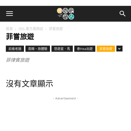
首頁
05b.東方風物誌
菲嘗旅遊
菲嘗旅遊
前進老撾
南韓・旅體驗
悠遊星．馬
泰Hea出遊
菲嘗旅遊
菲律賓旅遊
沒有文章顯示
- Advertisement -