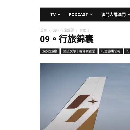
TV
PODCAST
澳門人講澳門
首頁
09。行旅錦囊
頁面 3
09。行旅錦囊
365個節慶
旅遊文學｜機場貴賓室
行旅優惠情報
行