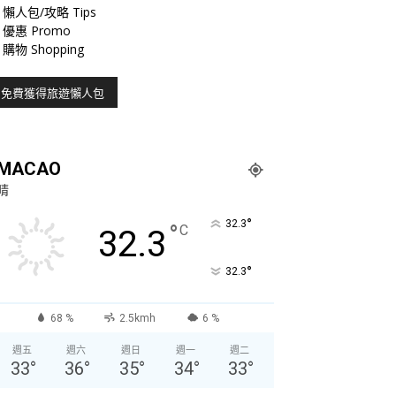
懶人包/攻略 Tips
優惠 Promo
購物 Shopping
MACAO
晴
°
32.3
°
C
32.3
°
32.3
68 %
2.5kmh
6 %
週五
週六
週日
週一
週二
33
°
36
°
35
°
34
°
33
°