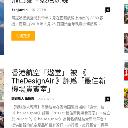
飛巴黎、悉尼航線
Benjamin
-
2017-05-01
0
阿提哈德航空將於今年 7 月在巴黎航線上推出的 A380 客
機，而且由 2018 年 3 月 25 日開始全年執飛此條航線......
閱讀更多
香港航空「遨堂」 被 《
TheDesignAir 》評爲「最佳新
機場貴賓室」
環球旅人 編輯部
-
2017-12-19
0
【環球旅人報導】香港航空在香港國際機場的「遨堂」被
《TheDesignAir》評爲「2017 年最佳新機場貴賓室」。成立
於 2012 年的《TheDesignAir》為著名網絡航空新聞平台，
提供最新的航空產品和設計資訊、排行榜、旅行報告、賽事