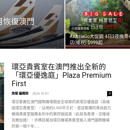
於6月恢復澳門
行旅優惠情報
AirAsiaGo大促銷 4日3夜機票
店(連稅) $999起
環亞貴賓室在澳門推出全新的
「環亞優逸庭」Plaza Premium
First
旅報 編輯部
-
2024-10-01
0
環亞集團在澳門國際機場開設全球第四家環亞優逸庭（高端
版環亞貴賓室），佔地約5,000平方尺，是該集團的尊尚超凡
機場貴賓室服務系列中的第四個成員（此前為香港、吉隆坡
及雅加達），亦標誌著自環亞機場貴賓室進入澳門國際機場
的第一個十年......