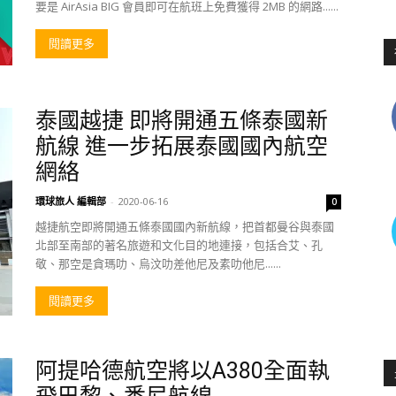
要是 AirAsia BIG 會員即可在航班上免費獲得 2MB 的網路......
閱讀更多
泰國越捷 即將開通五條泰國新
航線 進一步拓展泰國國內航空
網絡
環球旅人 編輯部
-
2020-06-16
0
越捷航空即將開通五條泰國國內新航線，把首都曼谷與泰國
北部至南部的著名旅遊和文化目的地連接，包括合艾、孔
敬、那空是貪瑪叻、烏汶叻差他尼及素叻他尼......
閱讀更多
阿提哈德航空將以A380全面執