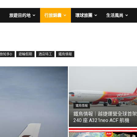
旅遊目的地
行旅錦囊
環球旅團
生活風尚
旅知多D
遊輪假期
酒店特工
鐵鳥情報
鐵鳥情報
鐵鳥情報｜越捷運營全球首架
240 座 A321neo ACF 航機