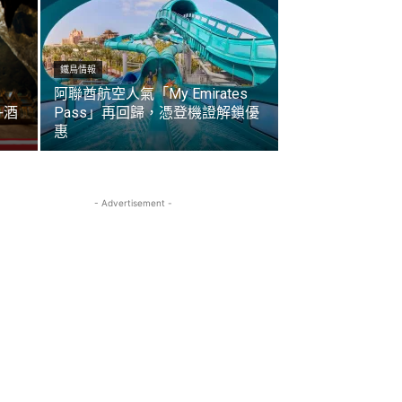
鐵鳥情報
阿聯酋航空人氣「My Emirates
+酒
Pass」再回歸，憑登機證解鎖優
惠
- Advertisement -