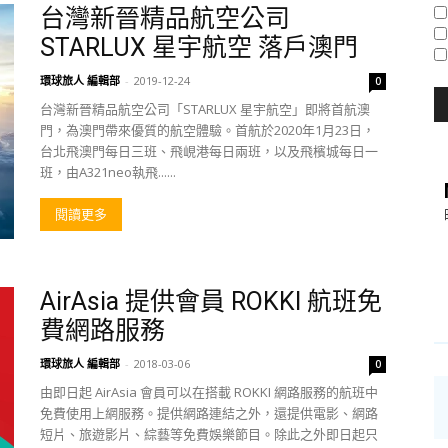
台灣新晉精品航空公司
STARLUX 星宇航空 落戶澳門
環球旅人 編輯部
-
2019-12-24
0
台灣新晉精品航空公司「STARLUX 星宇航空」即將首航澳
門，為澳門帶來優質的航空體驗。首航於2020年1月23日，
台北飛澳門每日三班、飛峴港每日兩班，以及飛檳城每日一
班，由A321neo執飛......
閱讀更多
AirAsia 提供會員 ROKKI 航班免
費網路服務
環球旅人 編輯部
-
2018-03-06
0
由即日起 AirAsia 會員可以在搭載 ROKKI 網路服務的航班中
免費使用上網服務。提供網路連結之外，還提供電影、網路
短片、旅遊影片、綜藝等免費娛樂節目。除此之外即日起只