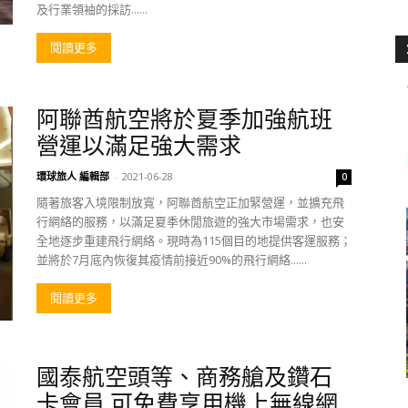
及行業領袖的採訪......
閱讀更多
阿聯酋航空將於夏季加強航班
營運以滿足強大需求
環球旅人 編輯部
-
2021-06-28
0
隨著旅客入境限制放寬，阿聯酋航空正加緊營運，並擴充飛
行網絡的服務，以滿足夏季休閒旅遊的強大市場需求，也安
全地逐步重建飛行網絡。現時為115個目的地提供客運服務；
並將於7月底內恢復其疫情前接近90%的飛行網絡......
閱讀更多
國泰航空頭等、商務艙及鑽石
卡會員 可免費享用機上無線網