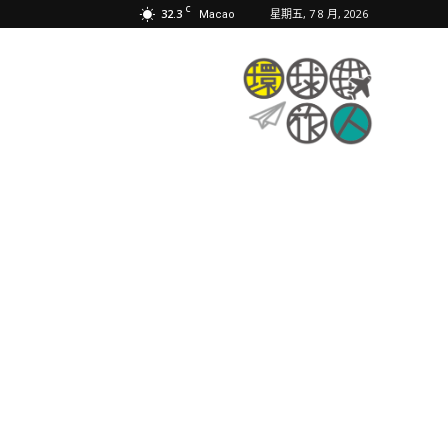
C
32.3
星期五, 7 8 月, 2026
Macao
環
球
旅
人