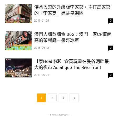
傳承粵菜的升級版李家菜，主打農家菜
的「李家宴」進駐皇朝區
2019-01-24
0
澳門人講飲講食 062：澳門一家CP值超
高的茶餐廳－泉哥冰室
2018-04-12
0
【泰Hea出遊】食買玩盡在曼谷河畔最
大的夜市 Asiatique The Riverfront
2019-05-05
0
1
2
3
- Advertisement -