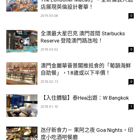
店展現英倫設計奢華！
2019-05-08
0
全澳最大星巴克 澳門首間 Starbucks
Reserve 登陸澳門路氹啦！
2018-03-02
0
澳門金麗華薈景閣推抵食的「葡韻海鮮
自助餐」，18歲或以下半價！
2018-02-15
0
【入住體驗】泰Hea出遊：W Bangkok
2018-01-10
1
氹仔新食力－ 果阿之夜 Goa Nights，印
度小吃酒吧餐廳