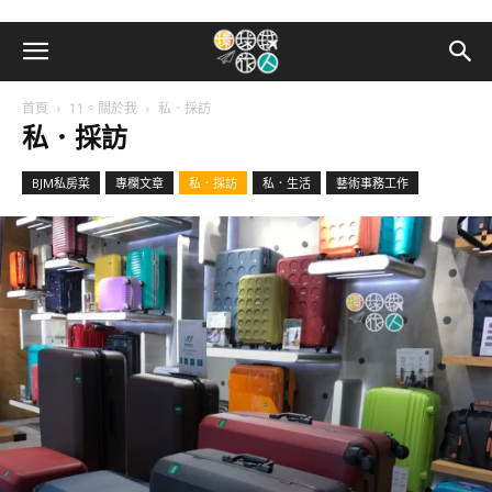
首頁
11。關於我
私．採訪
私．採訪
BJM私房菜
專欄文章
私．採訪
私．生活
藝術事務工作