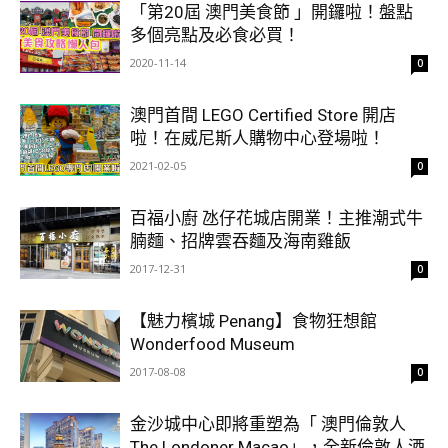
「第20屆 澳門美食節 」開鑼啦！盤點
多個亮點及必食必買！
2020-11-14
0
澳門首間 LEGO Certified Store 開店
啦！在威尼斯人購物中心登場啦！
2021-02-05
0
百福小廚 氹仔花城店開業！主推潮式牛
腩麵、招牌雲吞麵及海南雞飯
2017-12-31
0
【魅力檳城 Penang】食物狂想館
Wonderfood Museum
2017-08-08
0
金沙城中心即將重塑為「 澳門倫敦人
The Londoner Macao」，全新倫敦人酒