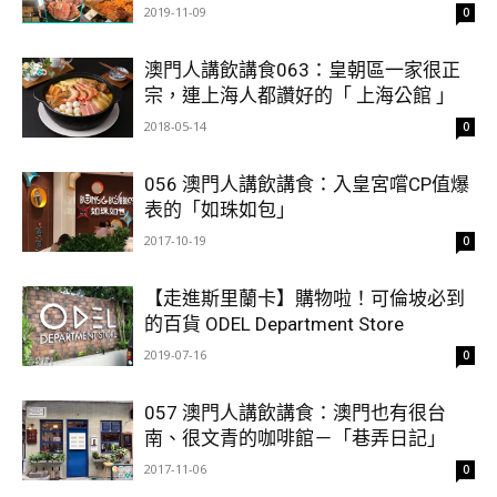
2019-11-09
0
澳門人講飲講食063：皇朝區一家很正
宗，連上海人都讚好的「 上海公館 」
2018-05-14
0
056 澳門人講飲講食：入皇宮嚐CP值爆
表的「如珠如包」
2017-10-19
0
【走進斯里蘭卡】購物啦！可倫坡必到
的百貨 ODEL Department Store
2019-07-16
0
057 澳門人講飲講食：澳門也有很台
南、很文青的咖啡館－「巷弄日記」
2017-11-06
0