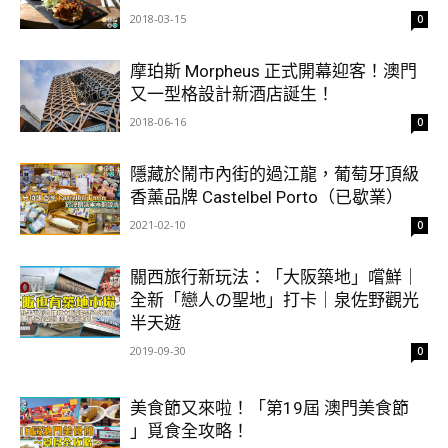
2018-03-15
0
摩珀斯 Morpheus 正式開幕迎客！澳門
又一型格設計新酒店誕生！
2018-06-16
0
隱藏於鬧市內街的過江龍，葡萄牙頂級
香薰品牌 Castelbel Porto（已歇業）
2021-02-10
0
關西旅行新玩法：「大阪築地」嚐鮮｜
全新「戀人の聖地」打卡｜泉佐野觀光
半天遊
2019-09-30
0
美食節又來啦！「第19屆 澳門美食節
」覓食全攻略！