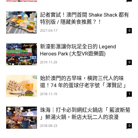
記者實試！澳門首間 Shake Shack 都有
特別版 / 隱藏美食推薦？！
2021-04-17
0
新濠影滙讓你玩足全日的 Legend
Heroes Park (大型VR遊樂園)
2019-11-29
0
始於澳門的古早味，橫跨三代人的味
道！74 年的蛋球仔老字號「 澤賢記 」
2018-11-19
1
珠海｜打卡必到網紅火鍋店「 藍波斯菊
」鮮湯火鍋，新店大玩二人的浪漫
2018-08-23
0