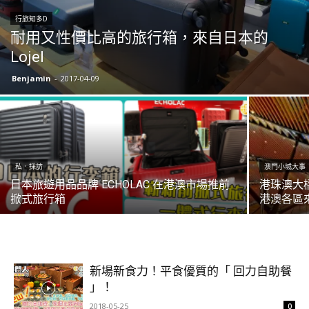
行旅知多D
耐用又性價比高的旅行箱，來自日本的
Lojel
Benjamin
-
2017-04-09
私．採訪
澳門小城大事
日本旅遊用品品牌 ECHOLAC 在港澳市場推前
港珠澳大
掀式旅行箱
港澳各區
新場新食力！平食優質的「 回力自助餐
」！
2018-05-25
0