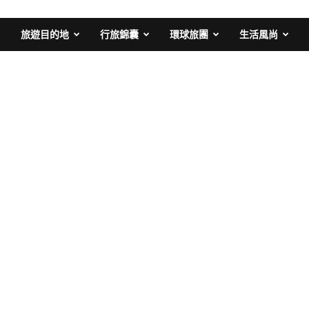
旅遊目的地
行旅錦囊
環球旅團
生活風尚