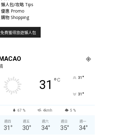
懶人包/攻略 Tips
優惠 Promo
購物 Shopping
MACAO
晴
°
31
°
C
31
°
31
67 %
4kmh
5 %
週四
週五
週六
週日
週一
31
°
30
°
34
°
35
°
34
°