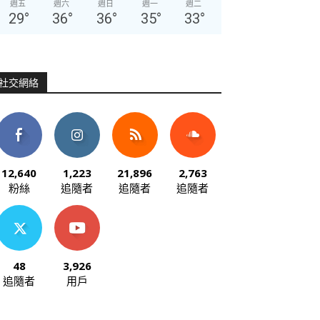
週五
週六
週日
週一
週二
29
°
36
°
36
°
35
°
33
°
社交網絡
12,640
1,223
21,896
2,763
粉絲
追隨者
追隨者
追隨者
48
3,926
追隨者
用戶