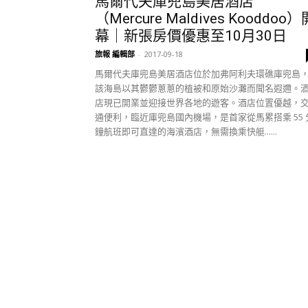
馬爾代夫庫兜島美居酒店
（Mercure Maldives Kooddoo）
幕｜新張房價優惠至10月30日
旅報 編輯部
-
2017-09-18
馬爾代夫庫兜島美居酒店位於加弗阿利夫環礁庫兜島
該海島以其鬱鬱蔥蔥的植被和原始沙灘而聞名遐邇。
店現已開業並迎接世界各地的遊客。酒店位置優越，
通便利，臨近庫兜島國內機場，是首家從馬累搭乘 55 
鐘航班即可直達的海濱酒店，無需換乘快艇......