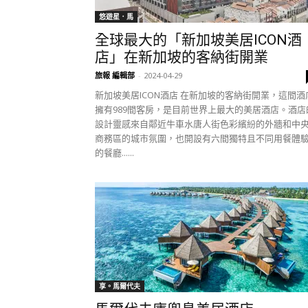
悠遊星．馬
全球最大的「新加坡美居ICON酒
店」在新加坡的客納街開業
旅報 編輯部
-
2024-04-29
新加坡美居ICON酒店 在新加坡的客納街開業，這間酒
擁有989間客房，是目前世界上最大的美居酒店。酒店
設計靈感來自鄰近牛車水唐人街色彩繽紛的外牆和中
商務區的城市氛圍，也開設有六間獨特且不同用餐體
的餐廳......
享。馬爾代夫