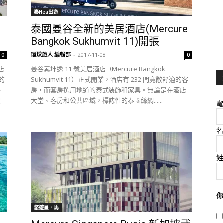
泰Hea出遊
泰國曼谷全新的美居酒店(Mercure
Bangkok Sukhumvit 11)開張
環球旅人 編輯部
-
2017-11-08
0
0
店
曼谷素坤逸 11 號美居酒店（Mercure Bangkok
的
Sukhumvit 11）正式開業，酒店有 232 間寬敞舒適的客
央
房，而套房選用地道的泰式裝飾和家具。無論是在酒店
驗
大堂、客房和公共區域，標誌性的泰國絲綢......
電
名
姓
你
悠遊星．馬