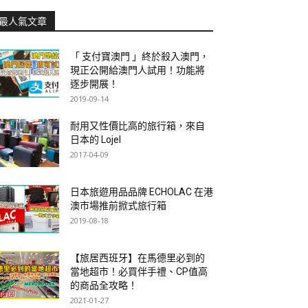
最人氣文章
「 支付寶澳門 」終於殺入澳門，
現正公開給澳門人試用！功能將
逐步開展！
2019-09-14
耐用又性價比高的旅行箱，來自
日本的 Lojel
2017-04-09
日本旅遊用品品牌 ECHOLAC 在港
澳市場推前掀式旅行箱
2019-08-18
【旅居西班牙】在馬德里必到的
當地超市！必買伴手禮、CP值高
的商品全攻略！
2021-01-27