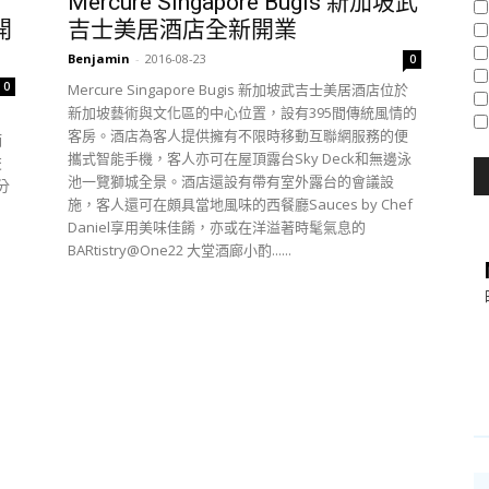
Mercure Singapore Bugis 新加坡武
開
吉士美居酒店全新開業
Benjamin
-
2016-08-23
0
0
Mercure Singapore Bugis 新加坡武吉士美居酒店位於
新加坡藝術與文化區的中心位置，設有395間傳統風情的
，
客房。酒店為客人提供擁有不限時移動互聯網服務的便
酒
攜式智能手機，客人亦可在屋頂露台Sky Deck和無邊泳
交
池一覽獅城全景。酒店還設有帶有室外露台的會議設
分
施，客人還可在頗具當地風味的西餐廳Sauces by Chef
Daniel享用美味佳餚，亦或在洋溢著時髦氣息的
BARtistry@One22 大堂酒廊小酌......