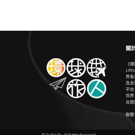
關
《環球
Li
界各
及全
平台
世界
台旅
聯繫
© TraFoLife. All Rights Reserved.