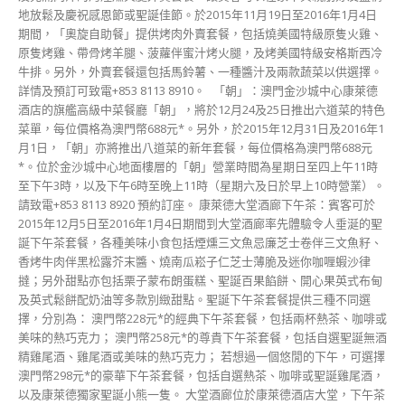
地放鬆及慶祝感恩節或聖誕佳節。於2015年11月19日至2016年1月4日
期間，「奧旋自助餐」提供烤肉外賣套餐，包括燒美國特級原隻火雞、
原隻烤雞、帶骨烤羊腿、菠蘿伴蜜汁烤火腿，及烤美國特級安格斯西冷
牛排。另外，外賣套餐還包括馬鈴薯、一種醬汁及兩款蔬菜以供選擇。
詳情及預訂可致電+853 8113 8910。 「朝」：澳門金沙城中心康萊德
酒店的旗艦高級中菜餐廳「朝」，將於12月24及25日推出六道菜的特色
菜單，每位價格為澳門幣688元*。另外，於2015年12月31日及2016年1
月1日，「朝」亦將推出八道菜的新年套餐，每位價格為澳門幣688元
*。位於金沙城中心地面樓層的「朝」營業時間為星期日至四上午11時
至下午3時，以及下午6時至晚上11時（星期六及日於早上10時營業）。
請致電+853 8113 8920 預約訂座。 康萊德大堂酒廊下午茶：賓客可於
2015年12月5日至2016年1月4日期間到大堂酒廊率先體驗令人垂涎的聖
誕下午茶套餐，各種美味小食包括煙燻三文魚忌廉芝士卷伴三文魚籽、
香烤牛肉伴黑松露芥末醬、燒南瓜崧子仁芝士薄脆及迷你咖喱蝦沙律
撻；另外甜點亦包括栗子蒙布朗蛋糕、聖誕百果餡餅、開心果英式布甸
及英式鬆餅配奶油等多款別緻甜點。聖誕下午茶套餐提供三種不同選
擇，分別為： 澳門幣228元*的經典下午茶套餐，包括兩杯熱茶、咖啡或
美味的熱巧克力； 澳門幣258元*的尊貴下午茶套餐，包括自選聖誕無酒
精雞尾酒、雞尾酒或美味的熱巧克力； 若想過一個悠閒的下午，可選擇
澳門幣298元*的豪華下午茶套餐，包括自選熱茶、咖啡或聖誕雞尾酒，
以及康萊德獨家聖誕小熊一隻。 大堂酒廊位於康萊德酒店大堂，下午茶