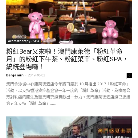
Aromatherapy／SPA
粉紅Bear又來啦！澳門康萊德「粉紅革命
月」的粉紅下午茶、粉紅菜單、粉紅SPA，
統統登場囉！
Benjamin
-
2017-10-03
0
澳門金沙城中心康萊德酒店今年將再度於 10 月推出 2017「粉紅革命」
活動，以支持香港癌症基金會一年一度的「粉紅革命」活動，為喚醒公
眾對乳癌的關注及籌集研究經費獻出一分力。澳門康萊德酒店經已連續
第五年支持「粉紅革命」......