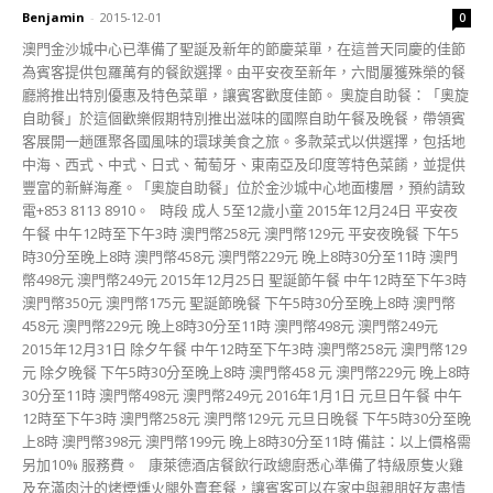
Benjamin
-
2015-12-01
0
澳門金沙城中心已準備了聖誕及新年的節慶菜單，在這普天同慶的佳節
為賓客提供包羅萬有的餐飲選擇。由平安夜至新年，六間屢獲殊榮的餐
廳將推出特別優惠及特色菜單，讓賓客歡度佳節。 奧旋自助餐：「奧旋
自助餐」於這個歡樂假期特別推出滋味的國際自助午餐及晚餐，帶領賓
客展開一趟匯聚各國風味的環球美食之旅。多款菜式以供選擇，包括地
中海、西式、中式、日式、葡萄牙、東南亞及印度等特色菜餚，並提供
豐富的新鮮海產。「奧旋自助餐」位於金沙城中心地面樓層，預約請致
電+853 8113 8910。 時段 成人 5至12歲小童 2015年12月24日 平安夜
午餐 中午12時至下午3時 澳門幣258元 澳門幣129元 平安夜晚餐 下午5
時30分至晚上8時 澳門幣458元 澳門幣229元 晚上8時30分至11時 澳門
幣498元 澳門幣249元 2015年12月25日 聖誕節午餐 中午12時至下午3時
澳門幣350元 澳門幣175元 聖誕節晚餐 下午5時30分至晚上8時 澳門幣
458元 澳門幣229元 晚上8時30分至11時 澳門幣498元 澳門幣249元
2015年12月31日 除夕午餐 中午12時至下午3時 澳門幣258元 澳門幣129
元 除夕晚餐 下午5時30分至晚上8時 澳門幣458 元 澳門幣229元 晚上8時
30分至11時 澳門幣498元 澳門幣249元 2016年1月1日 元旦日午餐 中午
12時至下午3時 澳門幣258元 澳門幣129元 元旦日晚餐 下午5時30分至晚
上8時 澳門幣398元 澳門幣199元 晚上8時30分至11時 備註：以上價格需
另加10% 服務費。 康萊德酒店餐飲行政總廚悉心準備了特級原隻火雞
及充滿肉汁的烤煙燻火腿外賣套餐，讓賓客可以在家中與親朋好友盡情