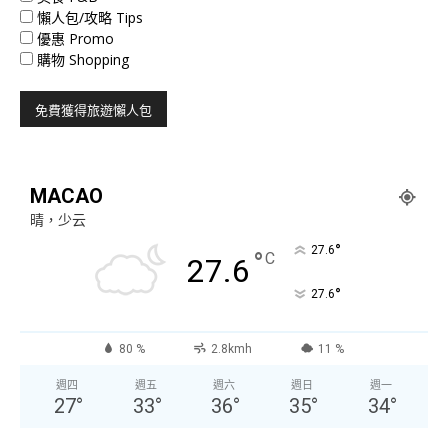
懶人包/攻略 Tips
優惠 Promo
購物 Shopping
MACAO
晴，少云
°
27.6
°
C
27.6
°
27.6
80 %
2.8kmh
11 %
週四
週五
週六
週日
週一
27
°
33
°
36
°
35
°
34
°