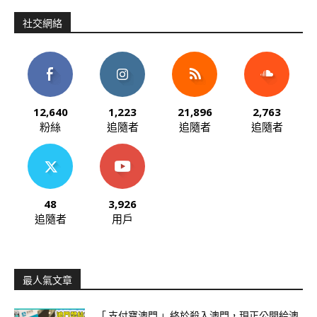
社交網絡
12,640
1,223
21,896
2,763
粉絲
追隨者
追隨者
追隨者
48
3,926
追隨者
用戶
最人氣文章
「 支付寶澳門 」終於殺入澳門，現正公開給澳