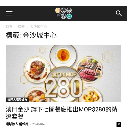
首頁
標籤
金沙城中心
標籤: 金沙城中心
澳門人講飲講食
澳門金沙 旗下七間餐廳推出MOP$280的精
選套餐
環球旅人 編輯部
-
2020-06-05
0