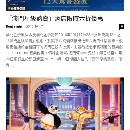
行旅優惠情報
「澳門星級熱賣」酒店限時六折優惠
Benjamin
-
2016-10-17
0
澳門金沙度假區及澳門金沙將於2016年10月17至28日推出為期12日之
「澳門星級熱賣」優惠，於旗下八間酒店推出低至六折的住宿套票。優
惠更包括於全新開幕的澳門巴黎人上演，主題為紀念米高積遜的音樂劇
THRILLER LIVE套票優惠。價格由港幣/澳門幣688*元起。即日起至10月
28日預訂並於即日起至2017年6月30日期間入住的「澳門星級熱賣」優
惠......