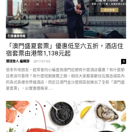
行旅優惠情報
「澳門盛夏套票」優惠低至六五折，酒店住
宿套票由港幣1,138元起
環球旅人 編輯部
-
2017-07-05
0
很多外地朋友，經常會向小編查詢澳門近期有什麼酒店優惠？有什麼節
目表演可看呀？有什麼短期展覽之類。相信大家都喜歡住在路氹城區內
的各式各樣世界級酒店，而近日澳門金沙度假區就推出了全新「澳門盛
夏套票」，以實惠價格享......