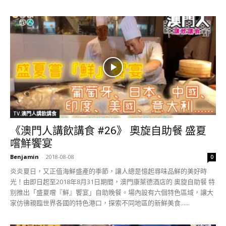
TV.澳門人講飲講食
《澳門人講飲講食 #26》 奧旋自助餐 盛夏
嚐鮮饗宴
Benjamin
-
2018-08-08
0
炎炎夏日，又正值海鮮盛產的季節，讓人總是憶起尋味品鮮的美好時
光！由即日起至2018年8月31日期間，澳門康萊德酒店的 奧旋自助餐 特
别推出「盛夏嚐『鮮』饗宴」自助晚餐。場內設有六個特色區域，讓大
家仿彿親臨世界各國的特色港口，探索不同地區的新鮮美食......