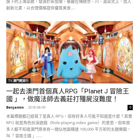
旗下的上海菜館，發源於新加坡，餐廳在傳統京、川、滬菜式上，加入
創新元素，以合理價格提供優質美食.....
TV.澳門輕旅行
一起去澳門首個真人RPG「Planet J 冒險王
國 」，做魔法師去義莊打殭屍沒難度！
Benjamin
-
2018-08-09
0
本篇標題都已經寫了是真人 RPG，但有好多人可能不知道是什麼？其實
RPG 就是角色扮演遊戲（Role-playing video game）的意思，但有很
多人都不知道澳門原來有一間佔地面積達 100,000 平方呎的主題樂園，
叫「 冒險王國 」......