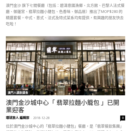
澳門金沙 旗下七間餐廳（包括：碧濤意國漁鄉、北方館、巴黎人法式餐
廳、御蓮宮、翡翠拉麵小籠包、色香味、御品居）推出了MOP$280 的
精選套餐，中式、意式、法式及特式菜系均有提供，有興趣的朋友快去
吃啦！
澳門人講飲講食
澳門金沙城中心「 翡翠拉麵小籠包 」已開
業迎客
環球旅人 編輯部
-
2018-12-28
0
位於澳門金沙城中心的「翡翠拉麵小籠包」餐廳，是「翡翠餐飲集團」