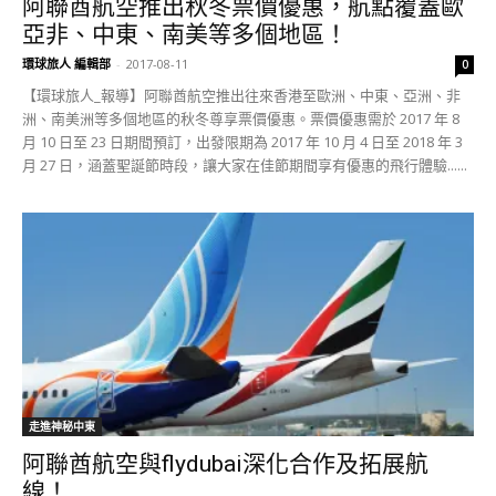
阿聯酋航空推出秋冬票價優惠，航點覆蓋歐
亞非、中東、南美等多個地區！
環球旅人 編輯部
-
2017-08-11
0
【環球旅人_報導】阿聯酋航空推出往來香港至歐洲、中東、亞洲、非
洲、南美洲等多個地區的秋冬尊享票價優惠。票價優惠需於 2017 年 8
月 10 日至 23 日期間預訂，出發限期為 2017 年 10 月 4 日至 2018 年 3
月 27 日，涵蓋聖誕節時段，讓大家在佳節期間享有優惠的飛行體驗......
走進神秘中東
阿聯酋航空與flydubai深化合作及拓展航
線！