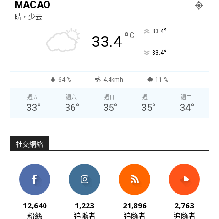
MACAO
晴，少云
°
33.4
°
C
33.4
°
33.4
64 %
4.4kmh
11 %
週五
週六
週日
週一
週二
33
°
36
°
35
°
35
°
34
°
社交網絡
12,640
1,223
21,896
2,763
粉絲
追隨者
追隨者
追隨者