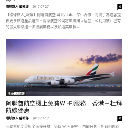
環球旅人 編輯部
-
2017-07-27
0
【環球旅人_報導】阿聯酋航空 與 flydubai 深化合作，將攜手為遊客提
供更多旅遊產品選擇。兩家航空公司將繼續獨立運營，並利用彼此已有
的強大網絡進一步擴展業務以及加速其增長......
行旅優惠情報
阿聯酋航空機上免費Wi-Fi服務｜香港－杜拜
航線優惠
環球旅人 編輯部
-
2017-07-17
0
阿聯酋航空最近全面提升機上免費 Wi-Fi 服務。由即日起，所有阿聯酋