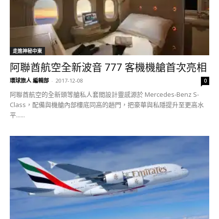
走進神秘中東
阿聯酋航空全新波音 777 客機機艙首次亮相
環球旅人 編輯部
-
2017-12-08
0
阿聯酋航空的全新頭等艙私人套間設計靈感源於 Mercedes-Benz S-
Class，配備與機艙內部樓底同高的趟門，把豪華與私隱提升至更高水
平......