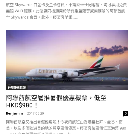
航空 Skywards 白金卡及金卡會員，不論乘坐任何客艙，均可享用免費
無限 Wi-Fi 服務。此優惠同樣適用於所有乘坐頭等或商務艙的阿聯酋航
空 Skywards 會員。此外，經濟客艙乘......
行旅優惠情報
阿聯酋航空暑推暑假優惠機票，低至
HKD$980！
Benjamin
-
2017-06-20
0
阿聯酋航空又推出暑假優惠啦！今次的航班由香港至杜拜、曼谷、南
美，以及多個歐洲目的地的尊享票價優惠。經濟客位票價低至港幣 980