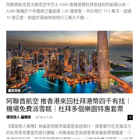
阿聯酋航空首次啟用空中巴士 A380 客機營運杜拜至紐約的航線以來，
A380 客機於十年間乘已載超過 1.05 億旅客，共計飛行 11.5 萬次，超過
15 億公里，相當於環繞地球飛行三萬九千圈......
鐵鳥情報
阿聯酋航空 推香港來回杜拜港幣四千有找｜
機場免費派雪糕｜杜拜多個樂園特惠套票
環球旅人 編輯部
-
2018-07-09
0
【環球旅人報導】無論是短暫停留還是長途旅行，旅客都可在充滿活力
的杜拜享受豐富的旅行體驗，阿聯酋航空為旅客帶來最新票價優惠：①
香港來回杜拜，經濟客艙票價由港幣3,910；②機場免費派雪糕；③杜拜