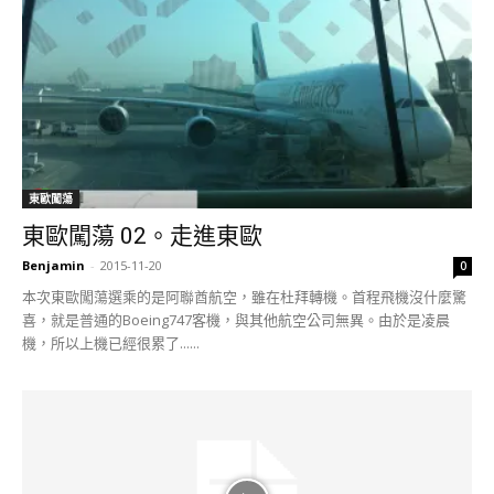
東歐闖蕩
東歐闖蕩 02。走進東歐
Benjamin
-
2015-11-20
0
本次東歐闖蕩選乘的是阿聯酋航空，雖在杜拜轉機。首程飛機沒什麼驚
喜，就是普通的Boeing747客機，與其他航空公司無異。由於是凌晨
機，所以上機已經很累了......