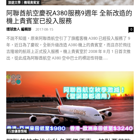
旅遊文學｜機場貴賓室
阿聯酋航空慶祝A380服務9週年 全新改造的
機上貴賓室已投入服務
環球旅人 編輯部
-
2017-08-15
0
不說不知道，原來阿聯酋航空引了了旗艦客機 A380 已經投入服務了 9
年，近日為了慶祝，全新升級改造 A380 機上的貴賓室，而且亦於飛往
吉隆坡的航班上正式投入服務。機上貴賓室於 2008 年 8 月 1 日首次推
出，從此成為阿聯酋航空 A380 空中巴士的標誌性特徵......
行旅優惠情報