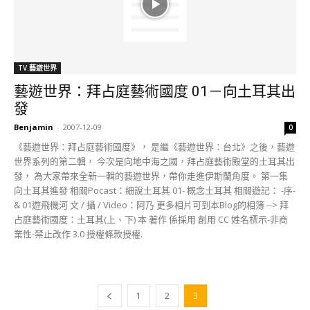
TV.藝遊世界
藝遊世界：拜占庭藝術國度 01－向土耳其出
發
Benjamin
-
2007-12-09
0
《藝遊世界：拜占庭藝術國度》， 是繼《藝遊世界：台北》之後，藝遊
世界系列的第二輯， 今次是向地中海之國，拜占庭藝術殿堂的土耳其出
發， 為大家帶來全新一輯的藝遊世界，帶你走進伊斯蘭角度。 第一集
向土耳其進發 相關Pocast：細說土耳其 01- 概念土耳其 相關遊記： -序-
& 01遊飛機河 文 / 攝 / Video：阿乃 更多相片可到本Blog的相簿 --> 拜
占庭藝術國度：土耳其(上、下) 本 著作 係採用 創用 CC 姓名標示-非商
業性-禁止改作 3.0 授權條款授權.
1
2
3