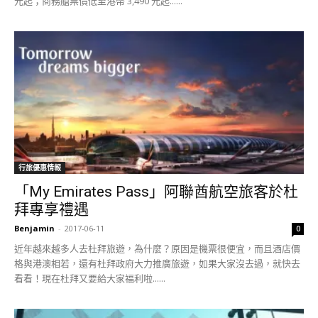
元起；商務艙票價低至港幣 3,490 元起......
行旅優惠情報
「My Emirates Pass」阿聯酋航空旅客於杜
拜專享禮遇
Benjamin
-
2017-06-11
0
近年越來越多人去杜拜旅遊，為什麼？原因是機票很便宜，而且酒店價
格與港澳相若，還有杜拜政府大力推廣旅遊，如果大家沒去過，就快去
看看！現在杜拜又要給大家福利啦......