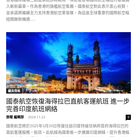
入嶄新篇章。作為香港的旗艦航空集團，國泰航空對此表示衷心祝賀，
並承諾將繼續全力支持香港航空業發展，為這座全球重要的國際航空樞
紐開啟新機遇......
鐵鳥情報
國泰航空恢復海得拉巴直航客運航班 進一步
完善印度航班網絡
旅報 編輯部
-
2024-11-23
0
國泰航空將於2025年3月30日恢復往返印度特倫甘納邦首府海得拉巴的
直航客運服務，航班。此航線為國泰進一步擴展印度網絡，提升香港樞