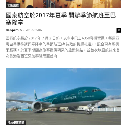
西歐風情
國泰航空於2017年夏季 開辦季節航班至巴
塞隆拿
Benjamin
-
2017-02-06
0
國泰航空將於 2017 年 7 月 2 日起，以空中巴士A350客機營運，每周四
班由香港往返巴塞隆拿的季節航班(有待政府機構批准) ，配合現有馬德
里服務，於夏季期間為旅客提供精采的旅遊熱點，並首次以直航往來首
次香港及西班牙加泰隆尼亞首府......
行旅優惠情報