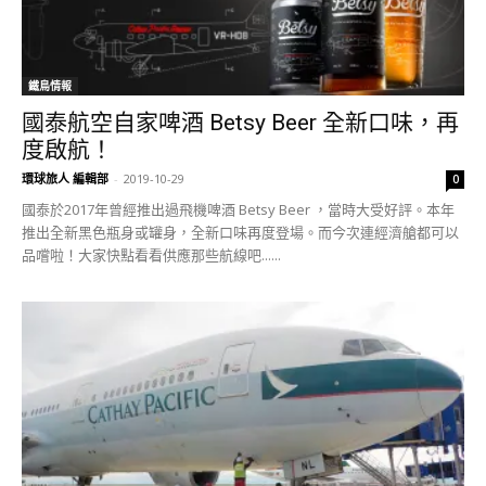
鐵鳥情報
國泰航空自家啤酒 Betsy Beer 全新口味，再
度啟航！
環球旅人 編輯部
-
2019-10-29
0
國泰於2017年曾經推出過飛機啤酒 Betsy Beer ，當時大受好評。本年
推出全新黑色瓶身或罐身，全新口味再度登場。而今次連經濟艙都可以
品嚐啦！大家快點看看供應那些航線吧......