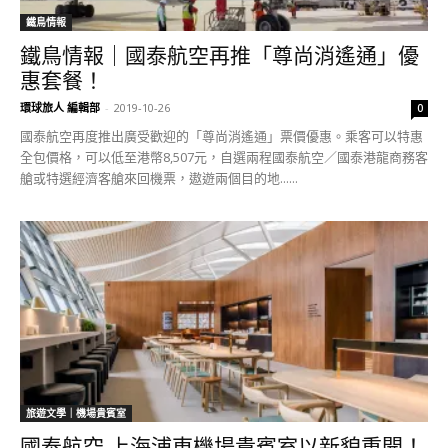
鐵鳥情報
鐵鳥情報｜國泰航空再推「尊尚消遙通」優
惠套餐！
環球旅人 編輯部
-
2019-10-26
0
國泰航空再度推出廣受歡迎的「尊尚消遙通」票價優惠。乘客可以特惠
全包價格，可以低至港幣8,507元，自選兩程國泰航空／國泰港龍商務客
艙或特選經濟客艙來回機票，遨遊兩個目的地......
旅遊文學｜機場貴賓室
國泰航空 上海浦東機場貴賓室以新貌重開！