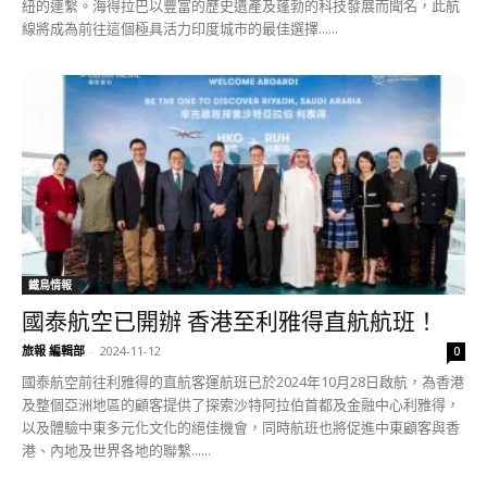
紐的連繫。海得拉巴以豐富的歷史遺產及蓬勃的科技發展而聞名，此航
線將成為前往這個極具活力印度城市的最佳選擇......
鐵鳥情報
國泰航空已開辦 香港至利雅得直航航班！
旅報 編輯部
-
2024-11-12
0
國泰航空前往利雅得的直航客運航班已於2024年10月28日啟航，為香港
及整個亞洲地區的顧客提供了探索沙特阿拉伯首都及金融中心利雅得，
以及體驗中東多元化文化的絕佳機會，同時航班也將促進中東顧客與香
港、內地及世界各地的聯繫......