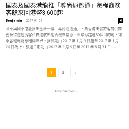
國泰及國泰港龍推「尊尚逍遙通」每程商務
客艙來回港幣3,600起
Benjamin
-
2017-01-09
0
國泰與國泰港龍推出全新一輪「尊尚逍遙通」，為香港出發旅客提供商
務及特選經濟客位自選航點組合機票優惠，至環球超過80個目的地，讓
乘客輕鬆寫意翱翔世界。推廣期由 2017 年 1 月 9 日起至 2017 年 1 月
26 日為止，旅遊日期則由 2017 年 1 月 9 日至 2017 年 8 月 31 日......
1
2
- Advertisement -