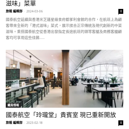
滋味」菜單
旅報 編輯部
-
2024-03-06
0
國泰航空延續與香港米芝蓮星級食府都爹利會館的合作，在航班上為顧
客帶來全新的「港式滋味」菜式，展示揉合正宗傳統及現代創新的中菜
滋味。乘搭國泰航空從香港出發指定長途航班的頭等客艙及商務客艙顧
客均可享用這些佳餚......
鐵鳥情報
國泰航空「玲瓏堂」貴賓室 現已重新開放
旅報 編輯部
-
2023-02-18
0