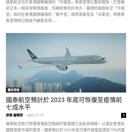
國泰航空位於香港國際機場的「玲瓏堂」貴賓室現已重新開放，於登機
前又多一個享受閑情逸致、恬靜舒泰的好地方。重開的國泰航空「玲瓏
堂」與同在香港國際機場的「寰宇堂」頭等貴賓室及「玉衡堂」商務貴
賓室現時已開放予顧客享用......
鐵鳥情報
國泰航空預計於 2023 年底可恢復至疫情前
七成水平
旅報 編輯部
-
2022-11-15
0
國泰航空致力恢復香港航空樞紐的客運運力及航班網絡，以滿足香港及
國際旅遊市場的需求。國泰預計於2023年底可運作相當疫情前70%的客