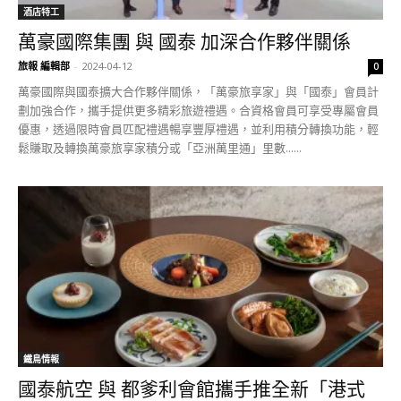
酒店特工
萬豪國際集團 與 國泰 加深合作夥伴關係
旅報 編輯部
-
2024-04-12
0
萬豪國際與國泰擴大合作夥伴關係，「萬豪旅享家」與「國泰」會員計
劃加強合作，攜手提供更多精彩旅遊禮遇。合資格會員可享受專屬會員
優惠，透過限時會員匹配禮遇暢享豐厚禮遇，並利用積分轉換功能，輕
鬆賺取及轉換萬豪旅享家積分或「亞洲萬里通」里數......
鐵鳥情報
國泰航空 與 都爹利會館攜手推全新「港式