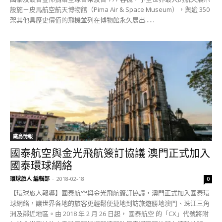
設施－皮馬航空航天博物館（Pima Air & Space Museum），與逾 350
架其他具歷史價值的飛機並列在博物館永久展出......
鐵鳥情報
國泰航空與金光飛航簽訂協議 澳門正式加入
國泰環球網絡
環球旅人 編輯部
-
2018-02-18
0
【環球旅人報導】國泰航空與金光飛航簽訂協議，澳門正式加入國泰環
球網絡，讓世界各地的旅客更輕鬆便捷地到訪旅遊勝地澳門、珠江三角
洲及鄰近地區。由 2018 年 2 月 26 日起， 國泰航空 的「CX」代號將附