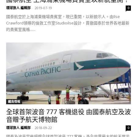
環球旅人 編輯部
-
2019-07-19
0
國泰航空於上海浦東機場貴賓室，現已重開，以新貌示人。由Ilse
Crawford領導的倫敦工作室Studioilse設計，貫徹國泰於世界各地最新
的貴賓室風格......
鐵鳥情報
全球首架波音 777 客機退役 由國泰航空及波
音贈予航天博物館
環球旅人 編輯部
-
2018-09-22
0
國泰及波音宣佈捐贈全球首架波音 777 客機，予全世界最大的航天展示