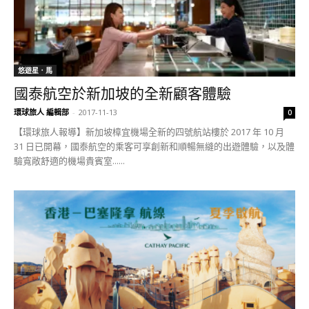
悠遊星．馬
國泰航空於新加坡的全新顧客體驗
環球旅人 編輯部
-
2017-11-13
0
【環球旅人報導】新加坡樟宜機場全新的四號航站樓於 2017 年 10 月
31 日已開幕，國泰航空的乘客可享創新和順暢無縫的出遊體驗，以及體
驗寬敞舒適的機場貴賓室......