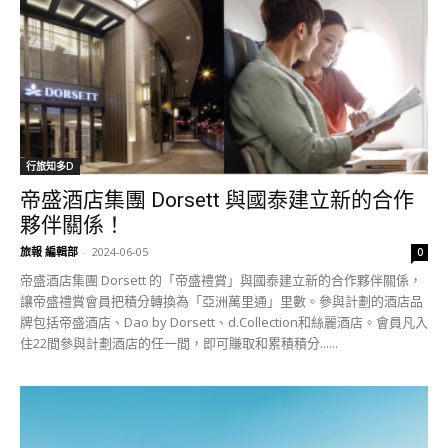
行旅知多D
帝盛酒店集團 Dorsett 與國泰建立新的合作
夥伴關係！
旅報 編輯部
-
2024-06-05
0
帝盛酒店集團 Dorsett 的「帝盛禮賞」與國泰建立新的合作夥伴關係，
讓帝盛禮賞會員把積分轉換為「亞洲萬里通」里數。參與計劃的酒店品
牌包括帝盛酒店、Dao by Dorsett、d.Collection和絲麗酒店。會員凡入
住22間參與計劃酒店的任一間，即可賺取和累積積分......