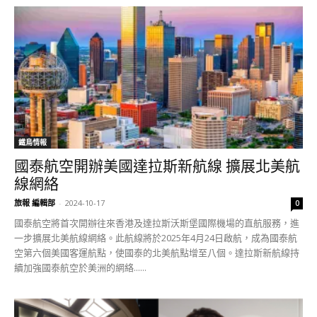
鐵鳥情報
國泰航空開辦美國達拉斯新航線 擴展北美航
線網絡
旅報 編輯部
-
2024-10-17
0
國泰航空將首次開辦往來香港及達拉斯沃斯堡國際機場的直航服務，進
一步擴展北美航線網絡。此航線將於2025年4月24日啟航，成為國泰航
空第六個美國客運航點，使國泰的北美航點增至八個。達拉斯新航線持
續加強國泰航空於美洲的網絡......