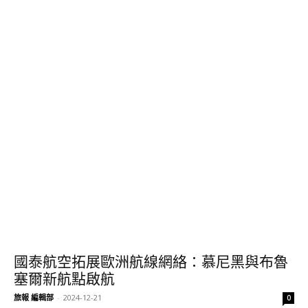
國泰航空拓展歐洲航線網絡：慕尼黑與布魯
塞爾新航點啟航
旅報 編輯部
-
2024-12-21
0