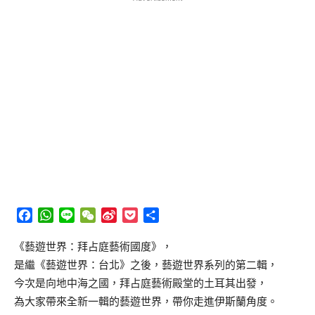
Facebook
WhatsApp
Line
WeChat
Sina
Pocket
分
Weibo
享
《藝遊世界：拜占庭藝術國度》，
是繼《藝遊世界：台北》之後，藝遊世界系列的第二輯，
今次是向地中海之國，拜占庭藝術殿堂的土耳其出發，
為大家帶來全新一輯的藝遊世界，帶你走進伊斯蘭角度。