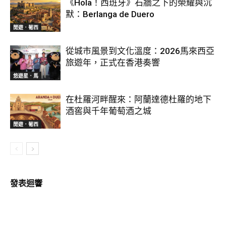
《Hola！西班牙》石牆之下的榮耀與沉
默：Berlanga de Duero
閒遊．葡西
從城市風景到文化溫度：2026馬來西亞
旅遊年，正式在香港奏響
悠遊星．馬
在杜羅河畔醒來：阿蘭達德杜羅的地下
酒窖與千年葡萄酒之城
閒遊．葡西
發表迴響