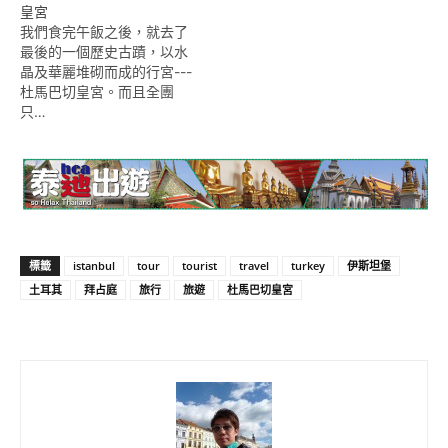
皇宮
我們食完午飯之後，就去了
最後的一個歷史古蹟，以水
晶及華麗堆砌而成的行宮---
杜馬巴切皇宮。而且全團
只…
標籤
istanbul
tour
tourist
travel
turkey
伊斯坦堡
土耳其
拜占庭
旅行
旅遊
杜馬巴切皇宮