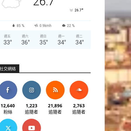
26.7
°
26.7
85 %
0.9kmh
22 %
週五
週六
週日
週一
週二
33
°
36
°
35
°
34
°
34
°
社交網絡
12,640
1,223
21,896
2,763
粉絲
追隨者
追隨者
追隨者