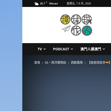
C
26.7
星期五, 7 8 月, 2026
Macao
環
球
旅
人
TV
PODCAST
澳門人講澳門
首頁
06。西洋風物誌
西歐風情
【旅居西班牙
】