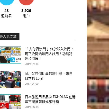
48
3,926
追隨者
用戶
最人氣文章
「 支付寶澳門 」終於殺入澳門，
現正公開給澳門人試用！功能將
逐步開展！
2019-09-14
耐用又性價比高的旅行箱，來自
日本的 Lojel
2017-04-09
日本旅遊用品品牌 ECHOLAC 在港
澳市場推前掀式旅行箱
2019-08-18