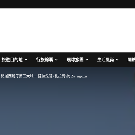
旅遊目的地
行旅錦囊
環球旅團
生活風尚
關
閒遊西班牙第五大城－ 薩拉戈薩 (札拉哥沙) Zaragoza