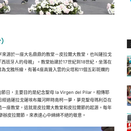
ar）
個名字來源於一座大名鼎鼎的教堂－皮拉爾大教堂，也叫薩拉戈
西班牙人的母親」。教堂始建於17世紀到18世紀，坐落在
為戈雅所繪，有著4座高聳入雲的尖塔和11個五彩斑斕的
要目的是紀念聖母 la Virgen del Pilar，相傳耶
2日經過薩拉戈薩埃布羅河畔時南柯一夢，夢見聖母瑪利亞在
裡建造一座教堂，這就是皮拉爾大教堂和皮拉爾節的起源。每年
天舉辦皮拉爾節，來表達心中綿綿不絕的敬意。