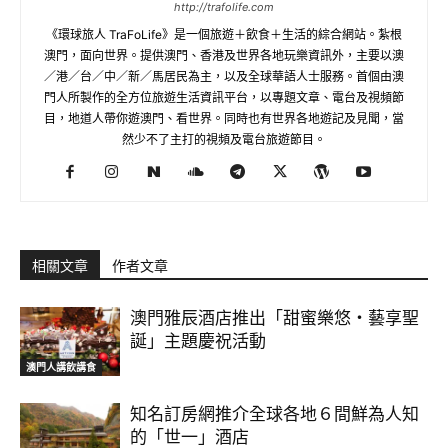
http://trafolife.com
《環球旅人 TraFoLife》是一個旅遊＋飲食＋生活的綜合網站。紮根
澳門，面向世界。提供澳門、香港及世界各地玩樂資訊外，主要以澳
／港／台／中／新／馬居民為主，以及全球華語人士服務。首個由澳
門人所製作的全方位旅遊生活資訊平台，以專題文章、電台及視頻節
目，地道人帶你遊澳門、看世界。同時也有世界各地遊記及見聞，當
然少不了主打的視頻及電台旅遊節目。
相關文章
作者文章
澳門雅辰酒店推出「甜蜜樂悠・藝享聖
誕」主題慶祝活動
澳門人講飲講食
知名訂房網推介全球各地６間鮮為人知
的「世一」酒店