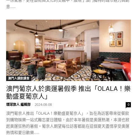
意......
澳門人講飲講食
澳門葡京人於奧運暑假季 推出「OLALA！樂
動盛夏葡京人」
環球旅人 編輯部
-
2024-08-08
0
澳門葡京人推出「OLALA！樂動盛夏葡京人」，旨在為訪客帶來從餐飲
到購物娛樂一站式難忘夏日體驗，由於本年暑假是奧運熱潮，本澳也掀
起奧運狂熱的暑假。葡京人期望每位訪客都能在這個夏天盡情享受奧運
熱情和夏日歡樂......