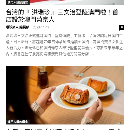
澳門人講飲講食
台灣的『 洪瑞珍 』三文治登陸澳門啦！首
店設於澳門葡京人
環球旅人 編輯部
-
2023-11-19
0
洪瑞珍三文治正式進駐澳門，堅持傳統手工製作，品牌強調每日澳門生
產，日日新鮮，將超過70年的傳承風味延續至澳門，為澳門美食文化注
入新活力。洪瑞珍已於澳門葡京人舉行隆重開幕儀式，亦於未來半年之
內，將會在氹仔泉亮商場和澳門其他地方開設分店......
澳門人講飲講食