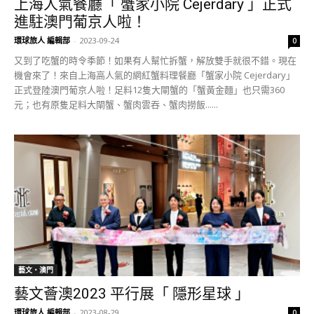
上海人氣餐廳「 蟹家小院 Cejerdary 」正式
進駐澳門葡京人啦！
環球旅人 編輯部
-
2023-09-24
0
又到了吃蟹的時令季節！如果有人幫忙拆蟹，解放雙手就很不錯。現在
機會來了！來自上海高人氣的網紅蟹料理餐廳「蟹家小院 Cejerdary」
正式登陸澳門葡京人啦！足料12隻大閘蟹的「蟹黃金麵」也只需360
元；也有原隻足料大閘蟹、蟹肉雲吞、蟹肉撈飯......
藝文‧澳門
藝文薈澳2023 平行展「 隱形星球 」
環球旅人 編輯部
-
2023-08-29
0