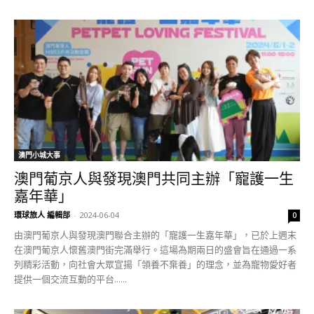
澳門小城大事
澳門葡京人與發現澳門共同主辦「寵護一生
嘉年華」
環球旅人 編輯部
-
2024-06-04
0
由澳門葡京人與發現澳門聯合主辦的「寵護一生嘉年華」，已於上週末
在澳門葡京人懷舊澳門街完滿舉行。這場為期兩日的盛會旨在通過一系
列精彩活動，向社會大眾宣揚「領養不棄養」的理念，並為寵物愛好者
提供一個交流互動的平台......