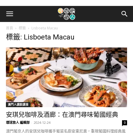
首頁
標籤
Lisboeta Macau
標籤: Lisboeta Macau
澳門人講飲講食
安琪兒咖啡及酒廊：在澳門尋味葡國經典
環球旅人 編輯部
-
2024-12-24
0
澳門葡京人的安琪兒咖啡攜手葡菜名廚安東尼奧，重現葡國料理經典風