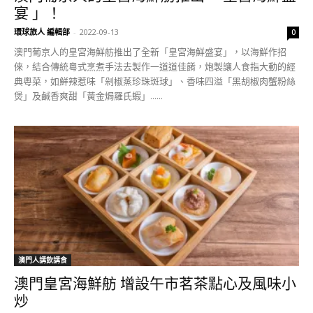
宴 」！
環球旅人 編輯部
-
2022-09-13
0
澳門葡京人的皇宮海鮮舫推出了全新「皇宮海鮮盛宴」，以海鮮作招
倈，結合傳統粵式烹煮手法去製作一道道佳餚，炮製讓人食指大動的經
典粵菜，如鮮辣惹味「剁椒蒸珍珠斑球」、香味四溢「黑胡椒肉蟹粉絲
煲」及鹹香爽甜「黃金焗羅氏蝦」......
澳門人講飲講食
澳門皇宮海鮮舫 增設午市茗茶點心及風味小
炒