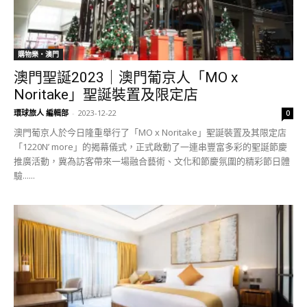
購物樂‧澳門
澳門聖誕2023｜澳門葡京人「MO x
Noritake」聖誕裝置及限定店
環球旅人 編輯部
-
2023-12-22
0
澳門葡京人於今日隆重舉行了「MO x Noritake」聖誕裝置及其限定店
「1220N’ more」的揭幕儀式，正式啟動了一連串豐富多彩的聖誕節慶
推廣活動，冀為訪客帶來一場融合藝術、文化和節慶氛圍的精彩節日體
驗......