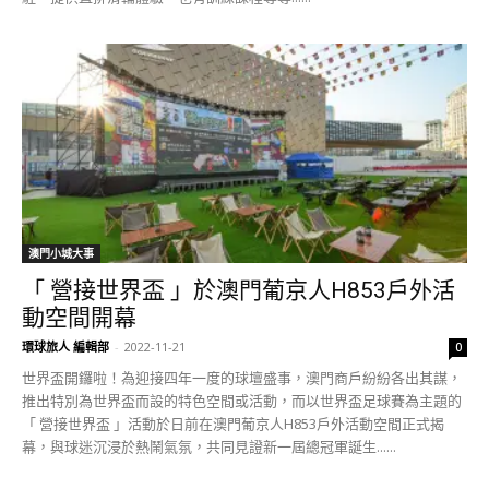
澳門小城大事
「 營接世界盃 」於澳門葡京人H853戶外活
動空間開幕
環球旅人 編輯部
-
2022-11-21
0
世界盃開鑼啦！為迎接四年一度的球壇盛事，澳門商戶紛紛各出其謀，
推出特別為世界盃而設的特色空間或活動，而以世界盃足球賽為主題的
「 營接世界盃 」活動於日前在澳門葡京人H853戶外活動空間正式揭
幕，與球迷沉浸於熱鬧氣氛，共同見證新一屆總冠軍誕生......