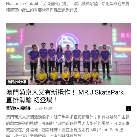
Humarish Club 與「沒頂畫廊」攜手，展出藝術家陸平原近年來在展覽
和研究中誕生的重要繪畫與雕塑系列作品......
澳門小城大事
澳門葡京人又有新攪作！ MR.J SkatePark
直排滑輪 初登場！
環球旅人 編輯部
-
2022-11-28
0
澳門葡京人近期活動很多，除了舉辦多個藝術展外；也有懸疑恐佈主題
的劇本殺遊戲進駐；亦開辦了澳門首個世界盃大型戶外場地，可以開車
或露營在戶外場地一起看球賽。而在上週五則有 MR.J SkatePark 進
駐，提供直排滑輪體驗，也有訓練課程等等......