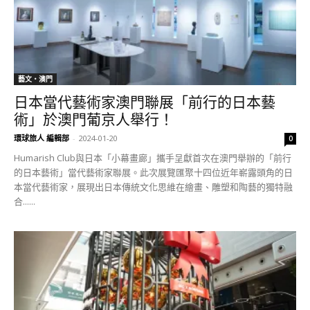
藝文‧澳門
日本當代藝術家澳門聯展「前行的日本藝
術」於澳門葡京人舉行！
環球旅人 編輯部
-
2024-01-20
0
Humarish Club與日本「小幕畫廊」攜手呈獻首次在澳門舉辦的「前行
的日本藝術」當代藝術家聯展。此次展覽匯聚十四位近年嶄露頭角的日
本當代藝術家，展現出日本傳統文化思維在繪畫、雕塑和陶藝的獨特融
合......