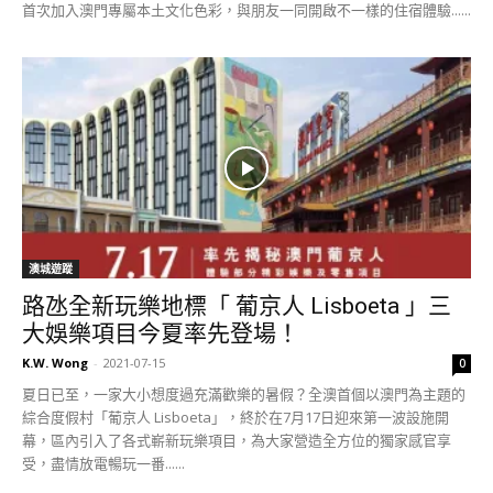
首次加入澳門專屬本土文化色彩，與朋友一同開啟不一樣的住宿體驗......
澳城遊蹤
路氹全新玩樂地標「 葡京人 Lisboeta 」三
大娛樂項目今夏率先登場！
K.W. Wong
-
2021-07-15
0
夏日已至，一家大小想度過充滿歡樂的暑假？全澳首個以澳門為主題的
綜合度假村「葡京人 Lisboeta」，終於在7月17日迎來第一波設施開
幕，區內引入了各式嶄新玩樂項目，為大家營造全方位的獨家感官享
受，盡情放電暢玩一番......