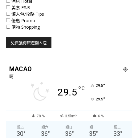
酒店 Hotel
美食 F&B
懶人包/攻略 Tips
優惠 Promo
購物 Shopping
MACAO
晴
°
29.5
°
C
29.5
°
29.5
78 %
3.5kmh
6 %
週五
週六
週日
週一
週二
30
°
36
°
36
°
35
°
33
°