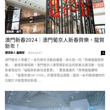
購物樂‧澳門
澳門新春2024｜澳門葡京人新春齊樂，龍賀
新年！
環球旅人 編輯部
-
2024-02-07
0
澳門葡京人準備了一系列賀年活動與優惠，與大家一同「齊樂龍龍賀新
春」，歡度新春假期！澳門葡京人匯聚精彩紛呈的新春主題活動，包括
新春限定的「福龍賀新春住宿套票」、驚喜連連的「齊樂龍龍購物
賞」、「龍重有賞QR CODE」的豐厚獎品禮遇，還有一系列精美獨特的
互動打卡裝置齊迎新禧......