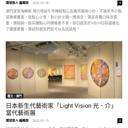
環球旅人 編輯部
-
2022-05-18
0
澳門皇宮海鮮舫 現已增設午市傳統點心及晚市風味小炒，不論茶市小點
或晚餐饕宴，從點心小食，到小炒火鍋一應俱全，滿足各種口味及需
要，價錢與一般茶樓點心的價格差不多。即日起至於6月30日前還推出
了優惠套餐，想試的朋友們就可以去試試啦！
藝文‧澳門
日本新生代藝術家「Light Vision 光．介」
當代藝術展
環球旅人 編輯部
-
2022-03-15
0