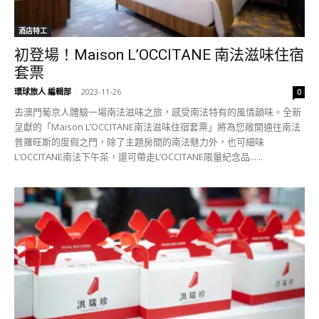
酒店特工
初登場！Maison L’OCCITANE 南法滋味住宿
套票
環球旅人 編輯部
-
2023-11-26
0
去澳門葡京人體驗一場南法滋味之旅，感受南法特有的風情韻味。全新
呈獻的「Maison L’OCCITANE南法滋味住宿套票」將為您敞開通往南法
普羅旺斯的度假之門，除了主題房間的南法魅力外，也可細味
L’OCCITANE南法下午茶，還可帶走L’OCCITANE限量紀念品......