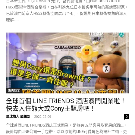
日本新生代「Light Vision 光介」當代藝術展，由Humarish Club x
H853藝術空間聯合舉辦，旨在引進九位日本最炙手可熱的新銳藝術家，
已於澳門葡京人H853藝術空間展出至4月，促進對日本藝術視角的深入
瞭解......
酒店特工
全球首個 LINE FRIENDS 酒店澳門開業啦！
快去入住熊大或Cony主題房吧！
環球旅人 編輯部
-
2022-02-09
0
全球首間LINE FRIENDS酒店正式開業，是擁有82間客房及套房的酒店，
設計均由LINE公司一手包辦，除以原創的LINE可愛角色為設計主軸，更