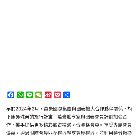
Facebook
WhatsApp
Line
WeChat
Sina
Pocket
分
Weibo
享
早於2024年2月，萬豪國際集團與國泰擴大合作夥伴關係，旗
下屢獲殊榮的旅行計畫—萬豪旅享家與國泰會員計劃加強合
作，攜手提供更多精彩旅遊禮遇。合資格會員可享受專屬會員
優惠，透過限時會員匹配禮遇暢享豐厚禮遇，並利用積分轉換