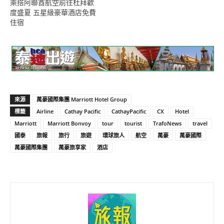
乘搭阿聯酋航空前往杜拜歡
度盛夏 五星級豪華酒店免費
住宿
來源
萬豪國際集團 Marriott Hotel Group
標籤
Airline
Cathay Pacific
CathayPacific
CX
Hotel
Marriott
Marriott Bonvoy
tour
tourist
TrafoNews
travel
國泰
旅報
旅行
旅遊
環球旅人
航空
萬豪
萬豪國際
萬豪國際集團
萬豪旅享家
酒店