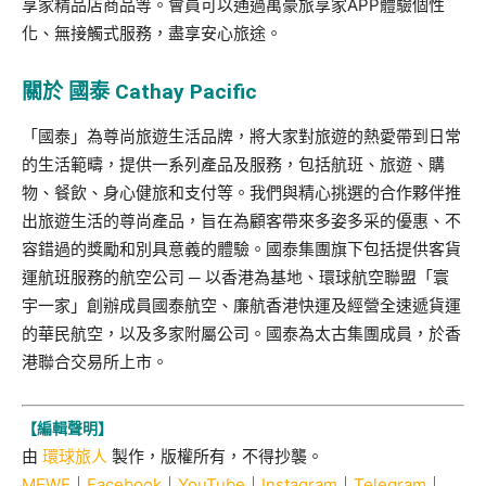
享家精品店商品等。會員可以通過萬豪旅享家APP體驗個性
化、無接觸式服務，盡享安心旅途。
關於 國泰 Cathay Pacific
「國泰」為尊尚旅遊生活品牌，將大家對旅遊的熱愛帶到日常
的生活範疇，提供一系列產品及服務，包括航班、旅遊、購
物、餐飲、身心健旅和支付等。我們與精心挑選的合作夥伴推
出旅遊生活的尊尚產品，旨在為顧客帶來多姿多采的優惠、不
容錯過的獎勵和別具意義的體驗。國泰集團旗下包括提供客貨
運航班服務的航空公司 ─ 以香港為基地、環球航空聯盟「寰
宇一家」創辦成員國泰航空、廉航香港快運及經營全速遞貨運
的華民航空，以及多家附屬公司。國泰為太古集團成員，於香
港聯合交易所上市。
【編輯聲明】
由
環球旅人
製作，版權所有，不得抄襲。
MEWE
｜
Facebook
｜
YouTube
｜
Instagram
｜
Telegram
｜