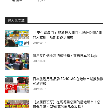
最人氣文章
「 支付寶澳門 」終於殺入澳門，現正公開給澳
門人試用！功能將逐步開展！
2019-09-14
耐用又性價比高的旅行箱，來自日本的 Lojel
2017-04-09
日本旅遊用品品牌 ECHOLAC 在港澳市場推前掀
式旅行箱
2019-08-18
【旅居西班牙】在馬德里必到的當地超市！必
買伴手禮、CP值高的商品全攻略！