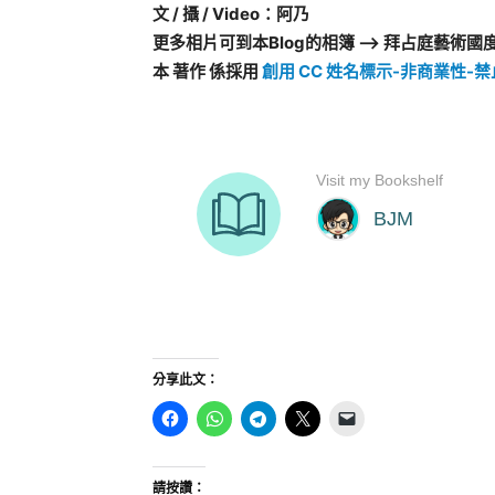
文 / 攝 / Video：阿乃
更多相片可到本Blog的相簿 –> 拜占庭藝術國
本 著作 係採用
創用 CC 姓名標示-非商業性-禁
分享此文：
請按讚：