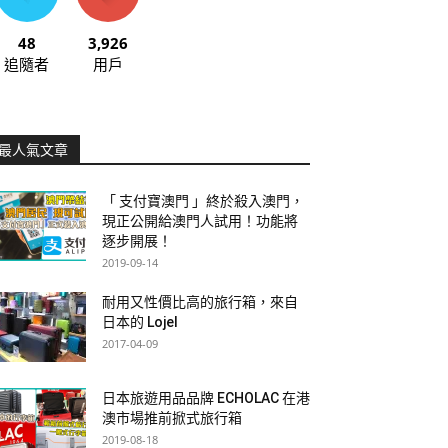
48
3,926
追隨者
用戶
最人氣文章
「 支付寶澳門 」終於殺入澳門，
現正公開給澳門人試用！功能將
逐步開展！
2019-09-14
耐用又性價比高的旅行箱，來自
日本的 Lojel
2017-04-09
日本旅遊用品品牌 ECHOLAC 在港
澳市場推前掀式旅行箱
2019-08-18