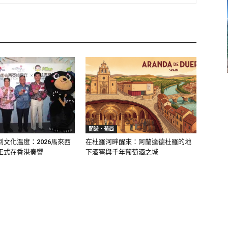
閒遊．葡西
文化溫度：2026馬來西
在杜羅河畔醒來：阿蘭達德杜羅的地
正式在香港奏響
下酒窖與千年葡萄酒之城