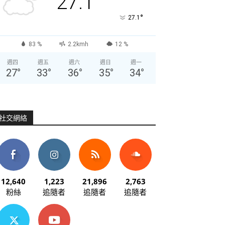
27.1
°
27.1
83 %
2.2kmh
12 %
週四
週五
週六
週日
週一
27
°
33
°
36
°
35
°
34
°
社交網絡
12,640
1,223
21,896
2,763
粉絲
追隨者
追隨者
追隨者