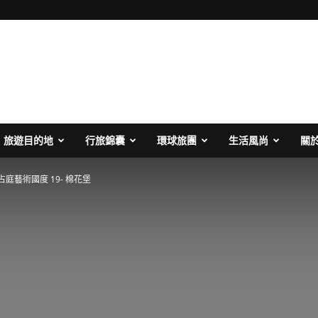
旅遊目的地
行旅錦囊
環球旅團
生活風尚
關
庭藝術國度 19- 棉花堡