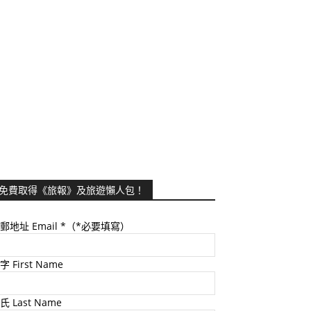
免費取得《旅報》及旅遊懶人包！
郵地址 Email
*（*必要填寫）
字 First Name
氏 Last Name