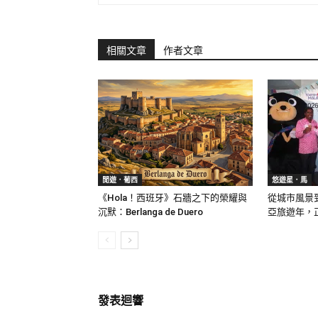
相關文章
作者文章
閒遊．葡西
悠遊星．馬
《Hola！西班牙》石牆之下的榮耀與
從城市風景到
沉默：Berlanga de Duero
亞旅遊年，
發表迴響