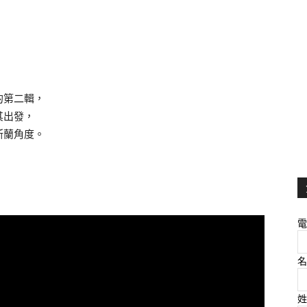
的第二輯，
其出發，
斯蘭角度。
電
名
姓