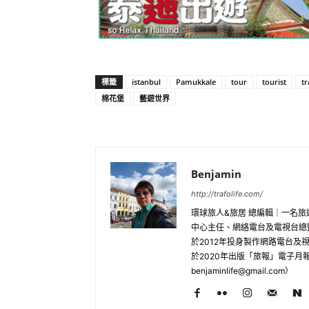
標籤
istanbul
Pamukkale
tour
tourist
tr
棉花堡
藝遊世界
Benjamin
http://trafolife.com/
環球旅人&旅居 總編輯｜一名
中心主任、網絡電台及電視台總監、
於2012年投身製作網路電台
於2020年出版「旅報」電子
benjaminlife@gmail.com
）