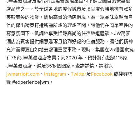
JW萬豪酒店及度假村是萬豪國際集團旗下備受矚目的豪華酒
店品牌之一，於全球各地的度假城市及頂尖度假勝地擁有眾多
美輪美奐的物業。簡約高貴的酒店環境，為一眾品味卓越而自
信的傑出精英打造所需所想的理想空間，讓他們在簡單率性的
寫意氛圍下，低調地享受恬靜高尚的住宿地道體驗。JW萬豪
酒店為賓客提供細意雕琢且恰到好處的住宿服務，讓他們精神
充沛而揮灑自如地去處理重要事務。現時，集團在25個國家擁
有75家JW萬豪酒店物業；到2020 年，預計將有超過115家
JW萬豪酒店，遍及35多個國家。查詢詳情，請瀏覽
jwmarriott.com
、
Instagram
、
Twitter
及
Facebook
或搜尋標
籤 #experiencejwm。