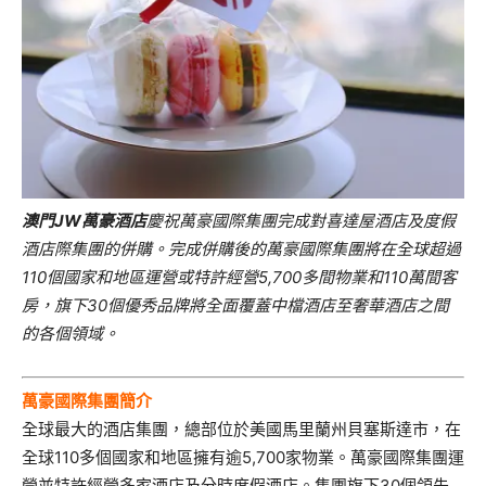
澳門
JW
萬豪酒店
慶祝萬豪國際集團完成對喜達屋酒店及度假
酒店際
集團的併購。完成併購後的萬豪國際集團將在全球超過
110
個國家
和地區運營或特許經營
5,700
多間物業和
110
萬間客
房，旗下
30
個優秀品牌將全面覆蓋中檔酒店至奢華酒店之間
的各個領域。
萬豪國際集團簡介
全球最大的酒店集團，總部位於美國馬里蘭州貝塞斯達市，在
全球110多個國家和地區擁有逾5,700家物業。萬豪國際集團運
營並特許經營多家酒店及分時度假酒店。集團旗下30個領先