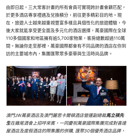
由即日起，三大常客計畫的所有會員可實現跨計畫會籍匹配，
於更多酒店專享禮遇及兌換積分，前往更多精彩目的地。現
在，旅遊人士越來越重視豐富多樣且具個性化的旅遊體驗，今
後大家就能享受更全面及多元化的酒店選擇，萬豪國際在全球
110多個國家和地區擁有逾5,700家物業，客房總數超過110萬
間。無論你走至那裡，萬豪國際都會有不同品牌的酒店在你到
訪的主要城市內，集團匯聚眾多豪華與生活時尚品牌。
澳門
JW
萬豪酒店及澳門麗思卡爾頓酒店營運副總裁
馬立祺先
生
在雞
尾酒會上招呼來賓，
一同慶祝萬豪國際集團完成對喜達
屋酒店及度假酒店的際集團的併購
,
匯聚
30
個優秀酒店品牌，