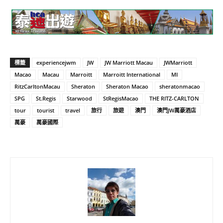
標籤
experiencejwm
JW
JW Marriott Macau
JWMarriott
Macao
Macau
Marroitt
Marroitt International
MI
RitzCarltonMacau
Sheraton
Sheraton Macao
sheratonmacao
SPG
St.Regis
Starwood
StRegisMacao
THE RITZ-CARLTON
tour
tourist
travel
旅行
旅遊
澳門
澳門JW萬豪酒店
萬豪
萬豪國際