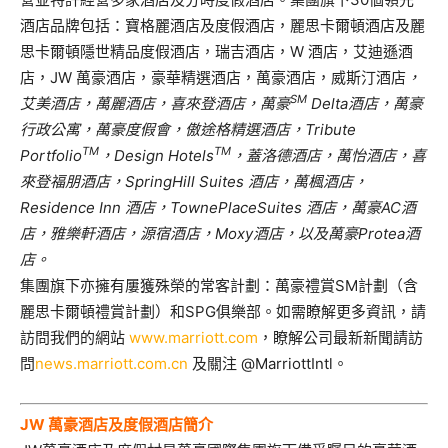
酒店品牌包括：寶格麗酒店及度假酒店，麗思卡爾頓酒店及麗
思卡爾頓隱世精品度假酒店，瑞吉酒店，W 酒店，艾迪遜酒
店，JW 萬豪酒店，豪華精選酒店，萬豪酒店，威斯汀酒店
，
SM
艾美酒店，萬麗酒店，喜來登酒店，萬豪
Delta
酒店，萬豪
行政公寓，萬豪度假會，傲途格精選酒店，
Tribute
TM
TM
Portfolio
，
Design Hotels
，蓋洛德酒店，萬怡酒店，喜
來登福朋酒店，
SpringHill Suites
酒店，萬楓酒店，
Residence Inn
酒店，
TownePlaceSuites
酒店，萬豪
AC
酒
店，雅樂軒酒店，源宿酒店，
Moxy
酒店，以及萬豪
Protea
酒
店。
集團旗下亦擁有屢獲殊榮的常客計劃：萬豪禮賞SM計劃（含
麗思卡爾頓禮賞計劃）和SPG俱樂部。如需瞭解更多資訊，請
訪問我們的網站
www.marriott.com
，瞭解公司最新新聞請訪
問
news.marriott.com.cn
及關注 @MarriottIntl。
JW
萬豪酒店及度假酒店簡介