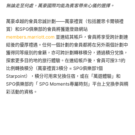
無論走至何處，
萬豪國際均能為賓客帶來心儀的選擇。
萬豪卓越的會員忠誠計劃——萬豪禮賞（包括麗思卡爾頓禮
賞）和SPG俱樂部的會員將獲邀登錄網站
members.marriott.com
並連結其帳戶，會員將享受跨計劃連
結後的優厚禮遇。任何一個計劃的會員都將在另外兩個計劃中
獲得同等級別的會籍，亦可跨計劃轉移積分，通過積分兌換，
探索更多目的地的旅行體驗。在連結帳戶後，會員可按3:1的
比例轉換積分（萬豪禮賞3積分 = SPG俱樂部1個
Starpoint），積分可用來兌換住宿，或在「萬遊體驗」和
SPG俱樂部的「 SPG Moments專屬時刻」平台上兌換參與精
彩活動的資格。