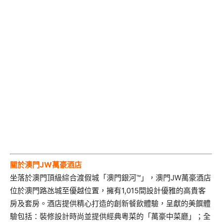
關於澳門
JW
萬豪酒店
坐落於澳門頂級綜合渡假城「澳門銀河™」，澳門JW萬豪酒店
位於澳門路氹城至優越位置，擁有1,015間設計優雅的高貴客
房及套房。酒店提供精心打造的創新餐飲體驗，呈獻的美饌體
驗包括：裝修設計時尚並提供經典粵菜的「萬豪中菜廳」；全