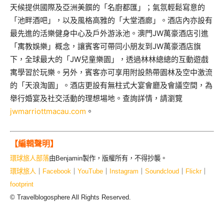
天候提供國際及亞洲美饌的「名廚都匯」；氣氛輕鬆寫意的
「池畔酒吧」，以及風格高雅的「大堂酒廊」。酒店內亦設有
最先進的活樂健身中心及戶外游泳池。澳門JW萬豪酒店引進
「寓教娛樂」概念，讓賓客可帶同小朋友到JW萬豪酒店旗
下，全球最大的「JW兒童樂園」，透過林林總總的互動遊戲
寓學習於玩樂。另外，賓客亦可享用附設熱帶園林及空中激流
的「天浪淘園」。酒店更設有無柱式大宴會廳及會議空間，為
舉行婚宴及社交活動的理想場地。查詢詳情，請瀏覽
jwmarriottmacau.com
。
【編輯聲明】
環球旅人部落
由Benjamin製作，版權所有，不得抄襲。
環球旅人
｜
Facebook
｜
YouTube
｜
Instagram
｜
Soundcloud
｜
Flickr
｜
footprint
© Travelblogosphere All Rights Reserved.