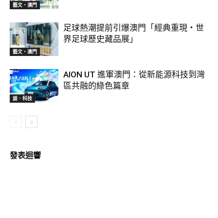
藝文‧澳門
足球熱潮提前引爆澳門「經典重現・世
界足球歷史藏品展」
藝文‧澳門
AION UT 進軍澳門：從新能源科技到灣
區共融的綠色篇章
談．科技
發表迴響