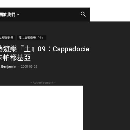
關於我們
V.藝遊世界
拜占庭藝術樂『土』
藝遊樂『土』09：Cappadocia
卡帕都基亞
Benjamin
-
2008-03-05
- Advertisement -