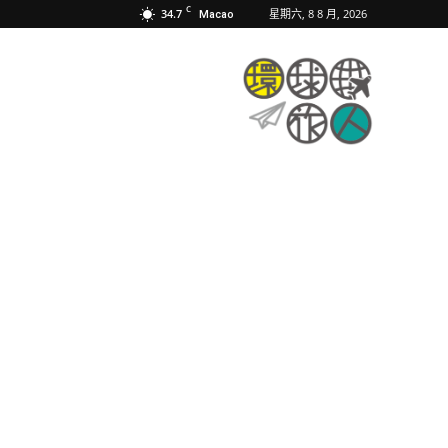
C
34.7
星期六, 8 8 月, 2026
Macao
環
球
旅
人