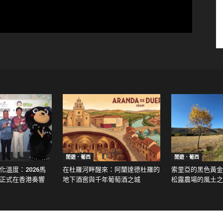
閒遊．葡西
閒遊．葡西
溫度：2026馬
在杜羅河畔醒來：阿蘭達德杜羅的
索里亞的黑色黃金：走
正式在香港奏響
地下酒窖與千年葡萄酒之城
松露農場的風土之