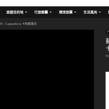
旅遊目的地
行旅錦囊
環球旅團
生活風尚
：Cappadocia 卡帕都基亞
T
By