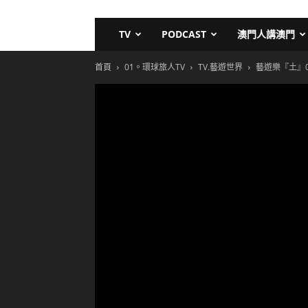
TV
PODCAST
澳門人講澳門
首頁
01。環球旅人TV
TV.藝遊世界
藝遊樂『土』09