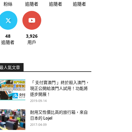
粉絲
追隨者
追隨者
追隨者
48
3,926
追隨者
用戶
最人氣文章
「 支付寶澳門 」終於殺入澳門，
現正公開給澳門人試用！功能將
逐步開展！
2019-09-14
耐用又性價比高的旅行箱，來自
日本的 Lojel
2017-04-09