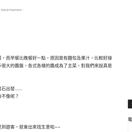
 Advertisement -
餐，而早餐比晚餐好一點，原因是有麵包及果汁，比較好接
多很大的醬盤，各式各樣的醬成為了主菜，對我們來說真是
異石出發……
像不像呢？
電
到遊客，就會出來找生意啦~~