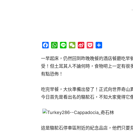
-
Facebook
WhatsApp
Line
WeChat
Sina
Pocket
分
Weibo
享
一早起床，仍然回到昨晚晚餐的酒店餐廳吃早
受！但土耳其人不論何時，食物吧上一定有很
有點恐佈！
吃完早餐，大伙準備出發了！正式向世界奇山
今日首先是看出名的駱駝石，不知大家覺得它
這是駱駝石停車區附近的紀念品店，他們只要見