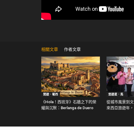
相關文章
作者文章
閒遊．葡西
悠遊星．馬
《Hola！西班牙》石牆之下的榮
從城市風景到文化
耀與沉默：Berlanga de Duero
來西亞旅遊年，