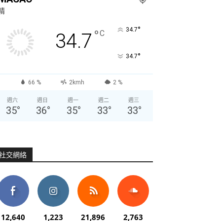
晴
°
34.7
°
C
34.7
°
34.7
66 %
2kmh
2 %
週六
週日
週一
週二
週三
35
°
36
°
35
°
33
°
33
°
社交網絡
12,640
1,223
21,896
2,763