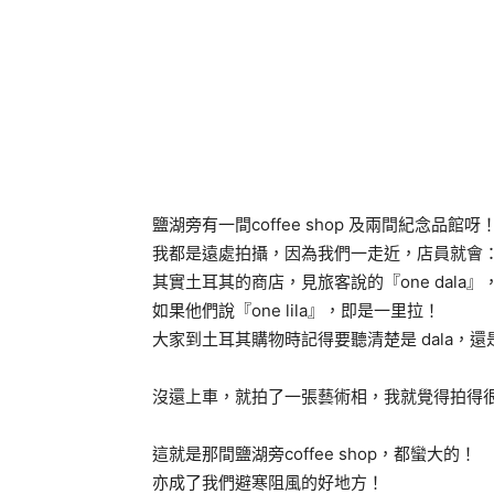
鹽湖旁有一間coffee shop 及兩間紀念品館呀
我都是遠處拍攝，因為我們一走近，店員就會：『one
其實土耳其的商店，見旅客說的『one dala』，
如果他們說『one lila』，即是一里拉！
大家到土耳其購物時記得要聽清楚是 dala，還是 
沒還上車，就拍了一張藝術相，我就覺得拍得很不錯
這就是那間鹽湖旁coffee shop，都蠻大的！
亦成了我們避寒阻風的好地方！