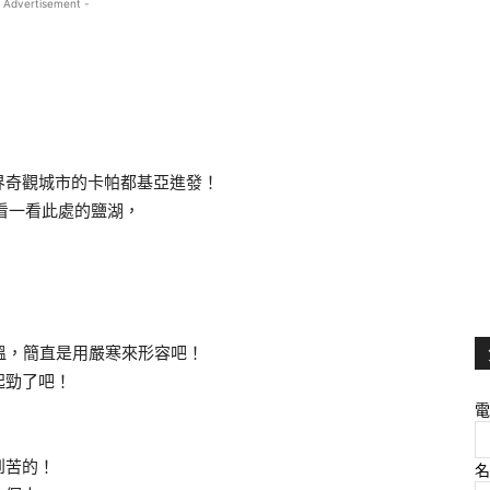
 Advertisement -
界奇觀城市的卡帕都基亞進發！
車看一看此處的鹽湖，
溫，簡直是用嚴寒來形容吧！
起勁了吧！
電
！
到苦的！
名