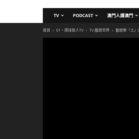
TV
PODCAST
澳門人講澳門
首頁
01。環球旅人TV
TV.藝遊世界
藝遊樂『土』