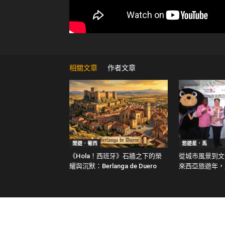
相關文章
作者文章
閒遊．葡西
悠遊星．馬
《Hola！西班牙》石牆之下的榮
從城市風景到文化
耀與沉默：Berlanga de Duero
來西亞旅遊年，