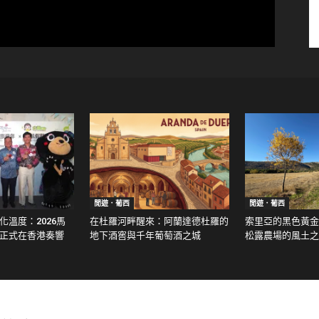
閒遊．葡西
閒遊．葡西
溫度：2026馬
在杜羅河畔醒來：阿蘭達德杜羅的
索里亞的黑色黃金：走
正式在香港奏響
地下酒窖與千年葡萄酒之城
松露農場的風土之