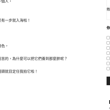
一個人，
姓
只有一步就入海啦！
你
特色，
窮苦的，為什麼可以把它們養到那麼胖呢？
鏡頭就目定任我拍它啦！