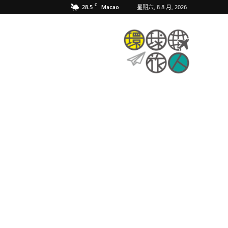
C
28.5
星期六, 8 8 月, 2026
Macao
環
球
旅
人