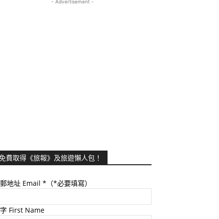
- Advertisement -
免費取得《旅報》及旅遊懶人包！
郵地址 Email
*（*必要填寫）
字 First Name