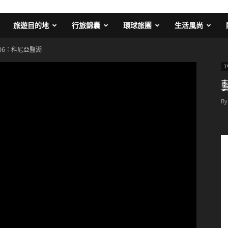
旅遊目的地
行旅錦囊
環球旅團
生活風尚
06：科尼亞鹽湖
T
By