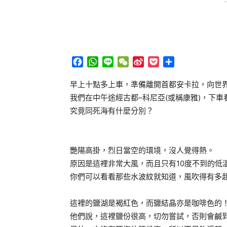
-
Facebook
WhatsApp
Line
WeChat
Sina
Pocket
分
Weibo
享
早上十點多上車，準備離開首都安卡拉，向世
我們在中午途經古都–科尼亞(或稱康雅)，下
究竟同死海有什麼分別？
艷陽高掛，烈日當空的環境，沒人覺得熱。
原因是這裡非常大風，而且只有10度不到的低
你們可以看看那些水波紋就知道，風吹得有多
這裡的鹽湖是褐紅色，而鹽結晶亦是咖啡色的
他們說，這裡鹽份很高，切勿嘗試，否則會鹹