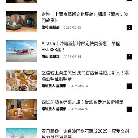
走進「上葡京藝術文化展館」細讀《葡京：澳
門故事》
旅報 編輯部
-
2025-05-15
0
Airasia｜沖繩新航線限定快閃優惠！單程
HKD$88起！
旅報 編輯部
-
2025-05-14
0
堅信號上海生煎皇 澳門首店登陸威尼斯人！爆
湯滋味征服味蕾！
環球旅人 編輯部
-
2025-05-14
0
西班牙酒香建築之旅：從酒窖走進藝術殿堂
環球旅人 編輯部
-
2025-04-26
0
春日藝遊：走進澳門塔石藝墟2025，感受文創
魅力與亞洲風情！