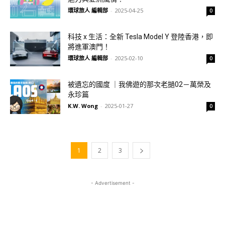
環球旅人 編輯部
-
2025-04-25
0
科技 x 生活：全新 Tesla Model Y 登陸香港，即
將進軍澳門！
環球旅人 編輯部
-
2025-02-10
0
被遺忘的國度 ｜我佛遊的那次老撾02－萬榮及
永珍篇
K.W. Wong
-
2025-01-27
0
1
2
3
- Advertisement -