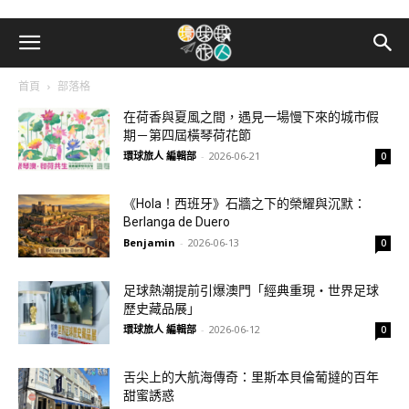
首頁
部落格
在荷香與夏風之間，遇見一場慢下來的城市假
期－第四屆橫琴荷花節
環球旅人 編輯部
-
2026-06-21
0
《Hola！西班牙》石牆之下的榮耀與沉默：
Berlanga de Duero
Benjamin
-
2026-06-13
0
足球熱潮提前引爆澳門「經典重現・世界足球
歷史藏品展」
環球旅人 編輯部
-
2026-06-12
0
舌尖上的大航海傳奇：里斯本貝倫葡撻的百年
甜蜜誘惑