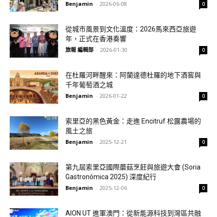
Benjamin
-
2026-06-08
0
從城市風景到文化溫度：2026馬來西亞旅遊
年，正式在香港奏響
旅報 編輯部
-
2026-01-30
0
在杜羅河畔醒來：阿蘭達德杜羅的地下酒窖與
千年葡萄酒之城
Benjamin
-
2026-01-22
0
索里亞的黑色黃金：走進 Encitruf 松露農場的
風土之旅
Benjamin
-
2025-12-21
0
第九屆索里亞國際蘑菇烹飪與旅遊大會 (Soria
Gastronómica 2025) 深度紀行
Benjamin
-
2025-12-06
0
AION UT 進軍澳門：從新能源科技到灣區共融