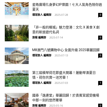
星皓廣場化身夢幻IP樂園！七大人氣角色陪你過
夏天
環球旅人 編輯部
-
2025-07-28
0
「非一般的檳城」魅力登港：文化 X 美食 X 創
意的新旅遊代名詞
旅報 編輯部
-
2025-07-14
0
M8澳門八號購物中心 全面升級 2025華麗回歸
環球旅人 編輯部
-
2025-07-13
0
第三屆橫琴荷花節盛大開幕！蓮動琴澳夏日
情，荷你共賞一池芳華！
環球旅人 編輯部
-
2025-07-03
1
國泰「逸連堂」華麗回歸！於貴賓室感受機場
中那一刻的悠然奢華
旅報 編輯部
-
2025-05-16
0