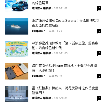
的綠色篇章
環球旅人 編輯部
-
2025-11-08
0
歌詩達莎倫娜號 Costa Serena：從希臘神話到
東北亞的閃耀航線
Benjamin
-
2025-11-06
0
琴澳聯動推環保教育「洛卡減碳之旅」雙賽啟
動，培育綠色新生代
環球旅人 編輯部
-
2025-11-05
0
澳門首次列為 iPhone 首發地，全機型今晨開
賣，人潮迫爆！
Benjamin
-
2025-09-19
0
當《紅樓夢》舞起來：荷花獎巔峰之作首度登
陸澳門！
環球旅人 編輯部
-
2025-08-08
0