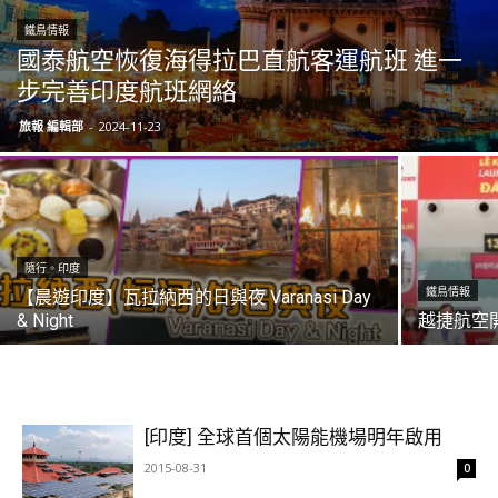
鐵鳥情報
國泰航空恢復海得拉巴直航客運航班 進一
步完善印度航班網絡
旅報 編輯部
-
2024-11-23
隨行。印度
鐵鳥情報
【晨遊印度】瓦拉納西的日與夜 Varanasi Day
& Night
越捷航空
[印度] 全球首個太陽能機場明年啟用
2015-08-31
0