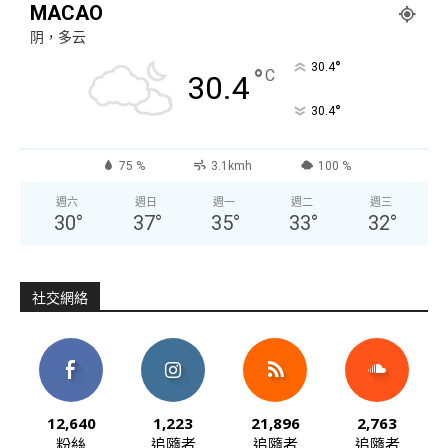
MACAO
阴，多云
°
30.4
°
C
30.4
°
30.4
75 %
3.1kmh
100 %
週六
週日
週一
週二
週三
30
°
37
°
35
°
33
°
32
°
社交網絡
12,640
1,223
21,896
2,763
粉絲
追隨者
追隨者
追隨者