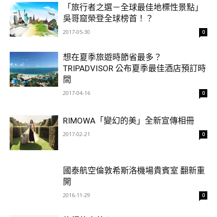
「旅行者之選－全球最佳地標性景點」
吳哥窟榮登全球榜首！？
2017-05-30
0
想在夏季旅遊時節省最多？
TRIPADVISOR 公布夏季最佳酒店預訂時
間
2017-04-16
0
RIMOWA「變幻的美」全新宣傳相冊
2017-02-21
0
國泰航空倫敦希斯洛機場貴賓室 翻新重
開
2016-11-29
0