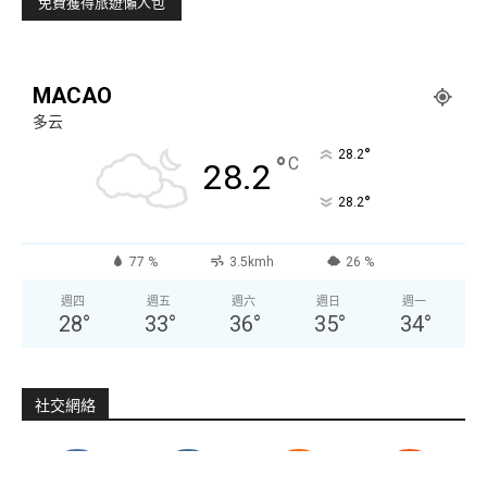
MACAO
多云
°
28.2
°
C
28.2
°
28.2
77 %
3.5kmh
26 %
週四
週五
週六
週日
週一
28
°
33
°
36
°
35
°
34
°
社交網絡