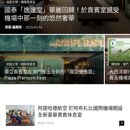
旅遊文學｜機場貴賓室
國泰「逸連堂」華麗回歸！於貴賓室感受
機場中那一刻的悠然奢華
旅報 編輯部
-
2025-05-16
旅遊文學｜機場貴賓室
購物樂‧澳門
環亞貴賓室在澳門推出全新的「環亞優逸庭」
大西洋銀行
Plaza Premium First
費及機場
阿提哈德航空 於阿布扎比國際機場開設
全新豪華貴賓休息室
2023-12-01
0