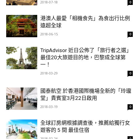
2018-07-18
0
港澳人最愛「相機食先」為食出行比例
遠超全球
2018-06-15
0
TripAdvisor 近日公佈了「旅行者之選」
最佳20大旅遊目的地，巴黎成全球第
一！
2018-03-29
0
國泰航空 於香港國際機場全新的「玲瓏
堂」貴賓室3月22日啟用
2018-03-19
0
全球訂房網根據調查後，推薦給獨行女
遊客的 5 間 最佳住宿
2018-02-26
0