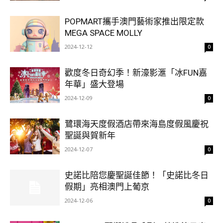
POPMART攜手澳門藝術家推出限定款
MEGA SPACE MOLLY
2024-12-12
0
歡度冬日奇幻季！新濠影滙「冰FUN嘉
年華」盛大登場
2024-12-09
0
鷺環海天度假酒店帶來海島度假風慶祝
聖誕與賀新年
2024-12-07
0
史諾比陪您慶聖誕佳節！「史諾比冬日
假期」亮相澳門上葡京
2024-12-06
0