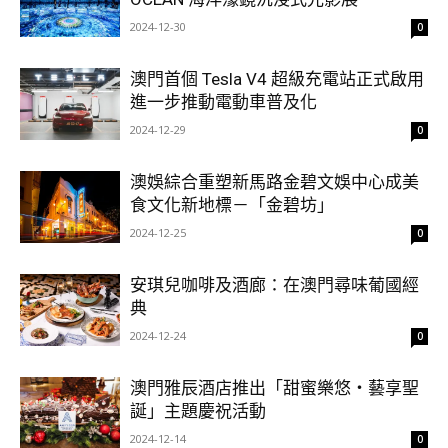
2024-12-30
0
澳門首個 Tesla V4 超級充電站正式啟用
進一步推動電動車普及化
2024-12-29
0
澳娛綜合重塑新馬路金碧文娛中心成美
食文化新地標－「金碧坊」
2024-12-25
0
安琪兒咖啡及酒廊：在澳門尋味葡國經
典
2024-12-24
0
澳門雅辰酒店推出「甜蜜樂悠・藝享聖
誕」主題慶祝活動
2024-12-14
0