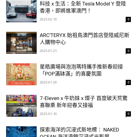
科技 x 生活：全新 Tesla Model Y 登陸
香港，即將進軍澳門！
2025-02-10
0
ARC’TERYX 始祖鳥澳門首店登陸威尼斯
人購物中心
2025-01-21
0
星皓廣場與泡泡瑪特攜手推新春迎接
「POP滿缽滿」的喜慶氛圍
2025-01-20
0
7-Eleven x 牛奶妹 x 燦子 首度破天荒驚
喜聯乘 新年迎春又接福
2025-01-10
0
探索海洋的沉浸式新地標： NAKED
OCEAN 海洋濠鏡沉浸式光影展