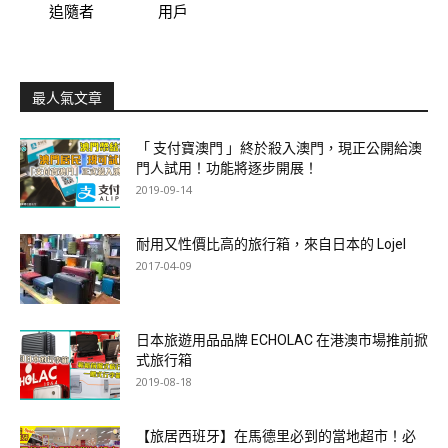
追隨者
用戶
最人氣文章
「 支付寶澳門 」終於殺入澳門，現正公開給澳
門人試用！功能將逐步開展！
2019-09-14
耐用又性價比高的旅行箱，來自日本的 Lojel
2017-04-09
日本旅遊用品品牌 ECHOLAC 在港澳市場推前掀
式旅行箱
2019-08-18
【旅居西班牙】在馬德里必到的當地超市！必