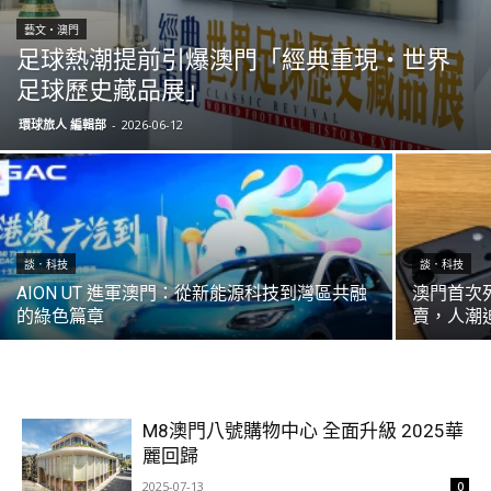
藝文‧澳門
足球熱潮提前引爆澳門「經典重現・世界
足球歷史藏品展」
環球旅人 編輯部
-
2026-06-12
談．科技
談．科技
AION UT 進軍澳門：從新能源科技到灣區共融
澳門首次列
的綠色篇章
賣，人潮
M8澳門八號購物中心 全面升級 2025華
麗回歸
2025-07-13
0