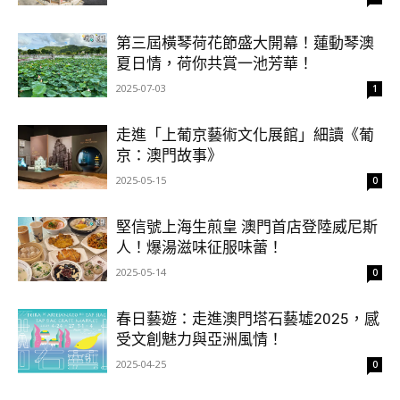
第三屆橫琴荷花節盛大開幕！蓮動琴澳
夏日情，荷你共賞一池芳華！
2025-07-03
1
走進「上葡京藝術文化展館」細讀《葡
京：澳門故事》
2025-05-15
0
堅信號上海生煎皇 澳門首店登陸威尼斯
人！爆湯滋味征服味蕾！
2025-05-14
0
春日藝遊：走進澳門塔石藝墟2025，感
受文創魅力與亞洲風情！
2025-04-25
0