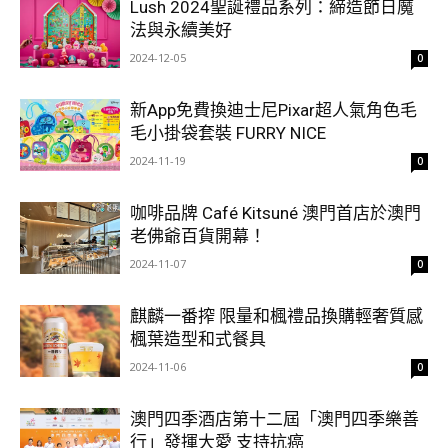
Lush 2024聖誕禮品系列：締造節日魔
法與永續美好
2024-12-05
0
新App免費換迪士尼Pixar超人氣角色毛
毛小掛袋套裝 FURRY NICE
2024-11-19
0
咖啡品牌 Café Kitsuné 澳門首店於澳門
老佛爺百貨開幕！
2024-11-07
0
麒麟一番搾 限量和楓禮品換購輕奢質感
楓葉造型和式餐具
2024-11-06
0
澳門四季酒店第十二屆「澳門四季樂善
行」發揮大愛 支持抗癌