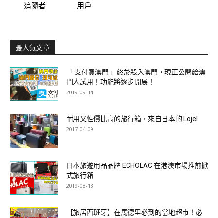
追隨者
用戶
最人氣文章
「 支付寶澳門 」終於殺入澳門，現正公開給澳
門人試用！功能將逐步開展！
2019-09-14
耐用又性價比高的旅行箱，來自日本的 Lojel
2017-04-09
日本旅遊用品品牌 ECHOLAC 在港澳市場推前掀
式旅行箱
2019-08-18
【旅居西班牙】在馬德里必到的當地超市！必