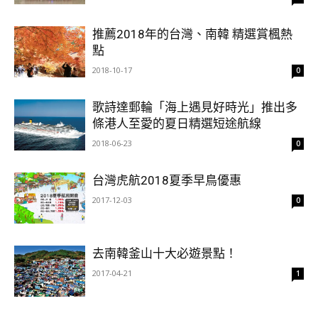
推薦2018年的台灣、南韓 精選賞楓熱
點
2018-10-17
0
歌詩達郵輪「海上遇見好時光」推出多
條港人至愛的夏日精選短途航線
2018-06-23
0
台灣虎航2018夏季早鳥優惠
2017-12-03
0
去南韓釜山十大必遊景點！
2017-04-21
1