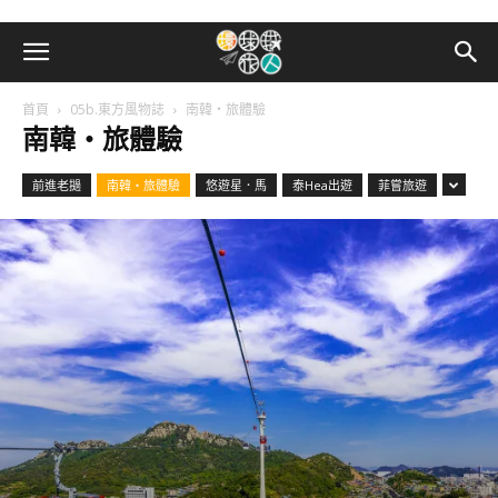
首頁
05b.東方風物誌
南韓・旅體驗
南韓・旅體驗
前進老撾
南韓・旅體驗
悠遊星．馬
泰Hea出遊
菲嘗旅遊