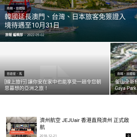
南韓・旅體驗
韓國延長澳門、台灣、日本旅客免簽證入
境待遇至10月31日
旅報 編輯部
-
2022-09-02
悠遊星．馬
南韓・旅體驗
[線上旅行] 讓你安在家中也能享受一趟令您朝
釜山全新極
思暮想的亞洲之旅！
Gaya Park
濟州航空 JEJUair 香港直飛濟州 正式啟
航
2018-12-21
0